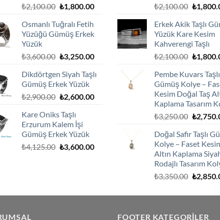
Orijinal
Şu
Orijinal
₺
2,100.00
₺
1,800.00
₺
2,100.00
₺
1,800.
fiyat:
andaki
fiyat:
Osmanlı Tuğralı Fetih
Erkek Akik Taşlı G
₺2,100.00.
fiyat:
₺2,100.0
Yüzüğü Gümüş Erkek
Yüzük Kare Kesim
₺1,800.00.
Yüzük
Kahverengi Taşlı
Orijinal
Şu
Orijinal
₺
3,600.00
₺
3,250.00
₺
2,100.00
₺
1,800.
fiyat:
andaki
fiyat:
Dikdörtgen Siyah Taşlı
Pembe Kuvars Taşlı
₺3,600.00.
fiyat:
₺2,100.0
Gümüş Erkek Yüzük
Gümüş Kolye – Fas
₺3,250.00.
Kesim Doğal Taş Al
Orijinal
Şu
₺
2,900.00
₺
2,600.00
Kaplama Tasarım K
fiyat:
andaki
Kare Oniks Taşlı
Orijinal
₺
3,250.00
₺
2,750.
₺2,900.00.
fiyat:
Erzurum Kalem İşi
fiyat:
₺2,600.00.
Gümüş Erkek Yüzük
Doğal Safir Taşlı 
₺3,250.0
Kolye – Faset Kesi
Orijinal
Şu
₺
4,125.00
₺
3,600.00
Altın Kaplama Siya
fiyat:
andaki
Rodajlı Tasarım Kol
₺4,125.00.
fiyat:
Orijinal
₺
3,350.00
₺
2,850.
₺3,600.00.
fiyat:
₺3,350.0
RUMSAL
FOOTER KATEGORILER