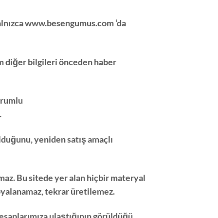
alnızca
www.besengumus.com
‘da
tüm diğer bilgileri önceden haber
sorumlu
.
olduğunu, yeniden satış amaçlı
amaz. Bu sitede yer alan hiçbir materyal
pyalanamaz, tekrar üretilemez.
hesaplarımıza ulaştığının görüldüğü