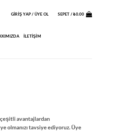
GIRIŞ YAP / ÜYE OL
SEPET /
₺
0.00
KKIMIZDA
İLETIŞIM
çeşitli avantajlardan
 üye olmanızı tavsiye ediyoruz. Üye