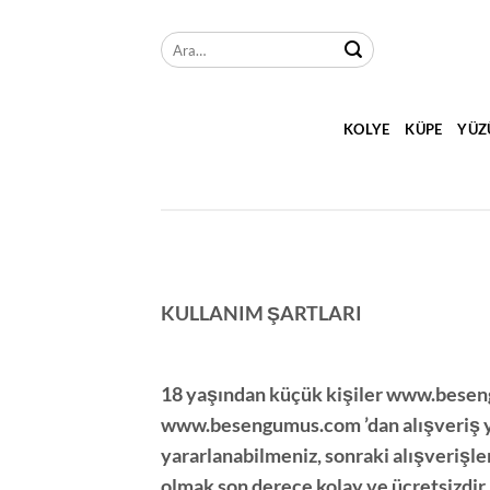
İçeriğe
atla
Ara:
KOLYE
KÜPE
YÜZ
KULLANIM ŞARTLARI
18 yaşından küçük kişiler
www.besen
www.besengumus.com
’dan alışveriş
yararlanabilmeniz, sonraki alışverişler
olmak son derece kolay ve ücretsizdir.