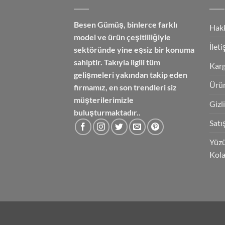
Besen Gümüş,
binlerce farklı
Hak
model ve ürün çeşitliliğiyle
İlet
sektöründe yine eşsiz bir konuma
sahiptir. Takıyla ilgili tüm
Karg
gelişmeleri yakından takip eden
Ürün
firmamız, en son trendleri siz
müşterilerimizle
Gizl
buluşturmaktadır..
Satı
Yüzü
Kola