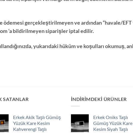
nde ödemesi gerçekleştirilmeyen ve ardından “havale/EFT 
com
‘a bildirilmeyen siparişler iptal edilir.
ullandığınızda, yukarıdaki hüküm ve koşulları okumuş, an
K SATANLAR
İNDIRIMDEKI ÜRÜNLER
Erkek Akik Taşlı Gümüş
Erkek Oniks Taşlı
Yüzük Kare Kesim
Gümüş Yüzük Kare
Kahverengi Taşlı
Kesim Siyah Taşlı