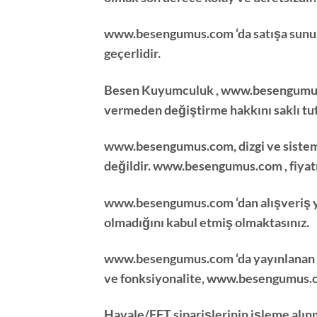
www.besengumus.com
‘da satışa sunu
geçerlidir.
Besen Kuyumculuk
,
www.besengumu
vermeden değiştirme hakkını saklı tut
www.besengumus.com
, dizgi ve sist
değildir.
www.besengumus.com
, fiya
www.besengumus.com
‘dan alışveriş 
olmadığını kabul etmiş olmaktasınız.
www.besengumus.com
‘da yayınlanan 
ve fonksiyonalite,
www.besengumus.
Havale/EFT siparişlerinin işleme alınm