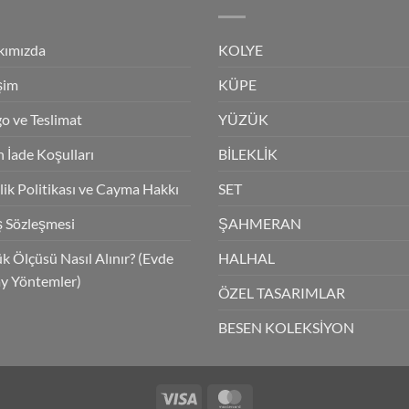
kımızda
KOLYE
işim
KÜPE
o ve Teslimat
YÜZÜK
 İade Koşulları
BİLEKLİK
ilik Politikası ve Cayma Hakkı
SET
ş Sözleşmesi
ŞAHMERAN
k Ölçüsü Nasıl Alınır? (Evde
HALHAL
y Yöntemler)
ÖZEL TASARIMLAR
BESEN KOLEKSİYON
Visa
MasterCard