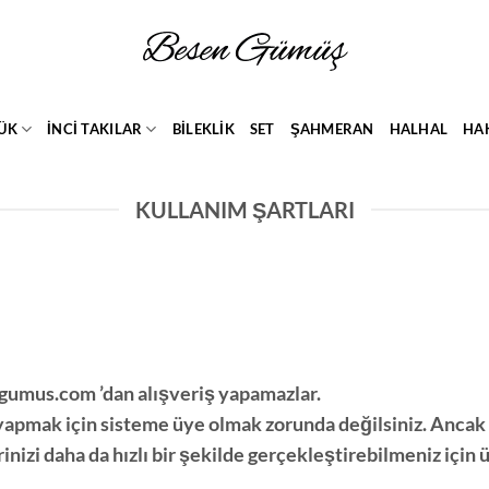
ÜK
İNCİ TAKILAR
BİLEKLİK
SET
ŞAHMERAN
HALHAL
HA
KULLANIM ŞARTLARI
gumus.com
’dan alışveriş yapamazlar.
 yapmak için sisteme üye olmak zorunda değilsiniz. Ancak 
inizi daha da hızlı bir şekilde gerçekleştirebilmeniz için