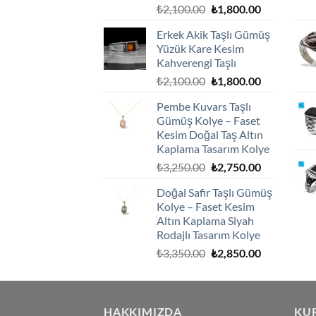
Orijinal
Şu
₺
2,100.00
₺
1,800.00
fiyat:
andaki
Erkek Akik Taşlı Gümüş
₺2,100.00.
fiyat:
Yüzük Kare Kesim
₺1,800.00.
Kahverengi Taşlı
Orijinal
Şu
₺
2,100.00
₺
1,800.00
fiyat:
andaki
Pembe Kuvars Taşlı
₺2,100.00.
fiyat:
Gümüş Kolye – Faset
₺1,800.00.
Kesim Doğal Taş Altın
Kaplama Tasarım Kolye
Orijinal
Şu
₺
3,250.00
₺
2,750.00
fiyat:
andaki
Doğal Safir Taşlı Gümüş
₺3,250.00.
fiyat:
Kolye – Faset Kesim
₺2,750.00.
Altın Kaplama Siyah
Rodajlı Tasarım Kolye
Orijinal
Şu
₺
3,350.00
₺
2,850.00
fiyat:
andaki
₺3,350.00.
fiyat:
₺2,850.00.
HAKKIMIZDA
KU