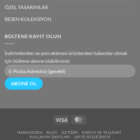
ÖZEL TASARIMLAR
BESEN KOLEKSİYON
BÜLTENE KAYIT OLUN
İndirimlerden ve yeni eklenen ürünlerden haberdar olmak
için bültene abone olabilirsiniz
Visa
MasterCard
HAKKIMIZDA
BLOG
İLETIŞIM
KARGO VE TESLIMAT
KULLANIM ŞARTLARI
SATIŞ SÖZLEŞMESI