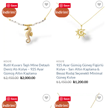
Save
Save
İndirim!
İndirim!
Add to
Add to
wishlist
wishlist
KOLYE
KOLYE
Rutil Kuvars Taşlı Mine Detaylı
925 Ayar Gümüş Güneş Figürlü
Deniz Atı Kolye – 925 Ayar
Kolye – Sarı Altın Kaplama &
Gümüş Altın Kaplama
Beyaz Rodaj Seçenekli Minimal
Güneş Kolye
Orijinal
Şu
₺
2,450.00
₺
2,000.00
fiyat:
andaki
Orijinal
Şu
₺
1,450.00
₺
1,200.00
₺2,450.00.
fiyat:
fiyat:
andaki
₺2,000.00.
₺1,450.00.
fiyat:
₺1,200.00.
Save
Save
İndirim!
İndirim!
Add to
Add to