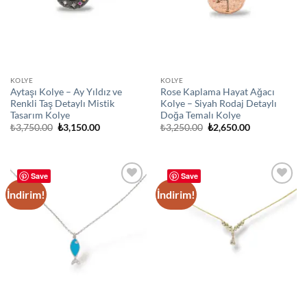
KOLYE
KOLYE
Aytaşı Kolye – Ay Yıldız ve
Rose Kaplama Hayat Ağacı
Renkli Taş Detaylı Mistik
Kolye – Siyah Rodaj Detaylı
Tasarım Kolye
Doğa Temalı Kolye
Orijinal
Şu
Orijinal
Şu
₺
3,750.00
₺
3,150.00
₺
3,250.00
₺
2,650.00
fiyat:
andaki
fiyat:
andaki
₺3,750.00.
fiyat:
₺3,250.00.
fiyat:
₺3,150.00.
₺2,650.00.
Save
Save
İndirim!
İndirim!
Add to
Add to
wishlist
wishlist