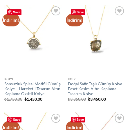
₺2,150.00.
Save
Save
İndirim!
İndirim!
Add to
Add to
wishlist
wishlist
KOLYE
KOLYE
Sonsuzluk Spiral Motifli Gümüş
Doğal Safir Taşlı Gümüş Kolye –
Kolye – Hareketli Tasarım Altın
Faset Kesim Altın Kaplama
Kaplama Oksitli Kolye
Tasarım Kolye
Orijinal
Şu
Orijinal
Şu
₺
1,750.00
₺
1,450.00
₺
3,850.00
₺
3,450.00
fiyat:
andaki
fiyat:
andaki
₺1,750.00.
fiyat:
₺3,850.00.
fiyat:
₺1,450.00.
₺3,450.00.
Save
Save
İndirim!
İndirim!
Add to
Add to