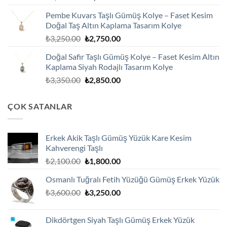
fiyat:
andaki
Pembe Kuvars Taşlı Gümüş Kolye – Faset Kesim
₺2,100.00.
fiyat:
Doğal Taş Altın Kaplama Tasarım Kolye
₺1,800.00.
Orijinal
Şu
₺
3,250.00
₺
2,750.00
fiyat:
andaki
Doğal Safir Taşlı Gümüş Kolye – Faset Kesim Altın
₺3,250.00.
fiyat:
Kaplama Siyah Rodajlı Tasarım Kolye
₺2,750.00.
Orijinal
Şu
₺
3,350.00
₺
2,850.00
fiyat:
andaki
₺3,350.00.
fiyat:
ÇOK SATANLAR
₺2,850.00.
Erkek Akik Taşlı Gümüş Yüzük Kare Kesim
Kahverengi Taşlı
Orijinal
Şu
₺
2,100.00
₺
1,800.00
fiyat:
andaki
Osmanlı Tuğralı Fetih Yüzüğü Gümüş Erkek Yüzük
₺2,100.00.
fiyat:
Orijinal
Şu
₺
3,600.00
₺
3,250.00
₺1,800.00.
fiyat:
andaki
₺3,600.00.
fiyat:
Dikdörtgen Siyah Taşlı Gümüş Erkek Yüzük
₺3,250.00.