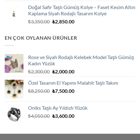
fiyat:
andaki
Doğal Safir Taşlı Gümüş Kolye – Faset Kesim Altın
₺3,250.00.
fiyat:
Kaplama Siyah Rodajlı Tasarım Kolye
₺2,750.00.
Orijinal
Şu
₺
3,350.00
₺
2,850.00
fiyat:
andaki
₺3,350.00.
fiyat:
EN ÇOK OYLANAN ÜRÜNLER
₺2,850.00.
Rose ve Siyah Rodajlı Kelebek Model Taşlı Gümüş
Kadın Yüzük
Orijinal
Şu
₺
2,300.00
₺
2,000.00
fiyat:
andaki
Özel Tasarım El Yapımı Malahit Taşlı Takım
₺2,300.00.
fiyat:
Orijinal
Şu
₺
8,250.00
₺
7,500.00
₺2,000.00.
fiyat:
andaki
₺8,250.00.
fiyat:
Oniks Taşlı Ay Yıldızlı Yüzük
₺7,500.00.
Orijinal
Şu
₺
4,050.00
₺
3,600.00
fiyat:
andaki
₺4,050.00.
fiyat:
₺3,600.00.