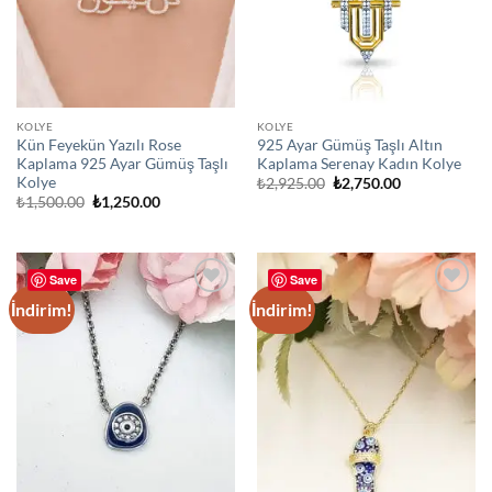
KOLYE
KOLYE
Kün Feyekün Yazılı Rose
925 Ayar Gümüş Taşlı Altın
Kaplama 925 Ayar Gümüş Taşlı
Kaplama Serenay Kadın Kolye
Kolye
Orijinal
Şu
₺
2,925.00
₺
2,750.00
fiyat:
andaki
Orijinal
Şu
₺
1,500.00
₺
1,250.00
₺2,925.00.
fiyat:
fiyat:
andaki
₺2,750.00.
₺1,500.00.
fiyat:
₺1,250.00.
Save
Save
İndirim!
İndirim!
Add to
Add to
wishlist
wishlist