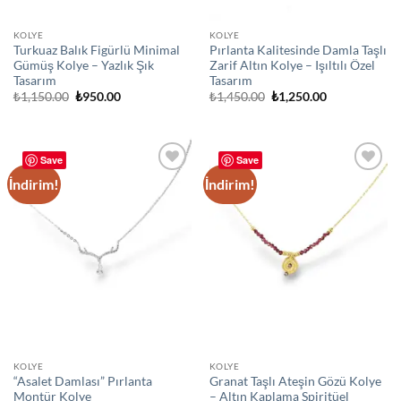
KOLYE
KOLYE
Turkuaz Balık Figürlü Minimal
Pırlanta Kalitesinde Damla Taşlı
Gümüş Kolye – Yazlık Şık
Zarif Altın Kolye – Işıltılı Özel
Tasarım
Tasarım
Orijinal
Şu
Orijinal
Şu
₺
1,150.00
₺
950.00
₺
1,450.00
₺
1,250.00
fiyat:
andaki
fiyat:
andaki
₺1,150.00.
fiyat:
₺1,450.00.
fiyat:
₺950.00.
₺1,250.00.
Save
Save
İndirim!
İndirim!
Add to
Add to
wishlist
wishlist
KOLYE
KOLYE
“Asalet Damlası” Pırlanta
Granat Taşlı Ateşin Gözü Kolye
Montür Kolye
– Altın Kaplama Spiritüel