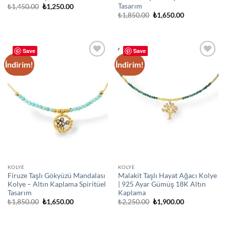
Tasarım
Orijinal
Şu
₺
1,450.00
₺
1,250.00
fiyat:
andaki
Orijinal
Şu
₺
1,850.00
₺
1,650.00
₺1,450.00.
fiyat:
fiyat:
andaki
₺1,250.00.
₺1,850.00.
fiyat:
₺1,650.00.
Save
Save
İndirim!
İndirim!
Add to
Add to
wishlist
wishlist
KOLYE
KOLYE
Firuze Taşlı Gökyüzü Mandalası
Malakit Taşlı Hayat Ağacı Kolye
Kolye – Altın Kaplama Spiritüel
| 925 Ayar Gümüş 18K Altın
Tasarım
Kaplama
Orijinal
Şu
Orijinal
Şu
₺
1,850.00
₺
1,650.00
₺
2,250.00
₺
1,900.00
fiyat:
andaki
fiyat:
andaki
₺1,850.00.
fiyat:
₺2,250.00.
fiyat:
₺1,650.00.
₺1,900.00.