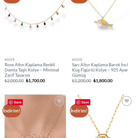
wishlist
wishlist
KOLYE
KOLYE
Rose Altın Kaplama Renkli
Sarı Altın Kaplama Barok İnci
Damla Taşlı Kolye – Minimal
Kuş Figürlü Kolye – 925 Ayar
Zarif Tasarım
Gümüş
Orijinal
Şu
Orijinal
Şu
₺
2,000.00
₺
1,700.00
₺
2,200.00
₺
1,800.00
fiyat:
andaki
fiyat:
andaki
₺2,000.00.
fiyat:
₺2,200.00.
fiyat:
₺1,700.00.
₺1,800.00.
Save
Save
İndirim!
İndirim!
Add to
Add to
wishlist
wishlist