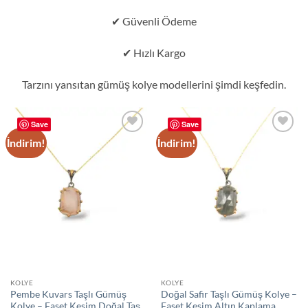
✔ Güvenli Ödeme
✔ Hızlı Kargo
Tarzını yansıtan gümüş kolye modellerini şimdi keşfedin.
Save
Save
İndirim!
İndirim!
Add to
Add to
wishlist
wishlist
KOLYE
KOLYE
Pembe Kuvars Taşlı Gümüş
Doğal Safir Taşlı Gümüş Kolye –
Kolye – Faset Kesim Doğal Taş
Faset Kesim Altın Kaplama