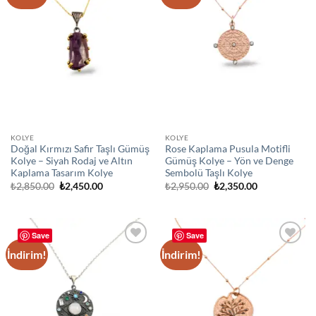
wishlist
wishlist
KOLYE
KOLYE
Doğal Kırmızı Safir Taşlı Gümüş
Rose Kaplama Pusula Motifli
Kolye – Siyah Rodaj ve Altın
Gümüş Kolye – Yön ve Denge
Kaplama Tasarım Kolye
Sembolü Taşlı Kolye
Orijinal
Şu
Orijinal
Şu
₺
2,850.00
₺
2,450.00
₺
2,950.00
₺
2,350.00
fiyat:
andaki
fiyat:
andaki
₺2,850.00.
fiyat:
₺2,950.00.
fiyat:
₺2,450.00.
₺2,350.00.
Save
Save
İndirim!
İndirim!
Add to
Add to
wishlist
wishlist