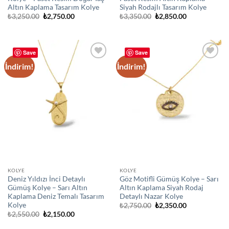
Altın Kaplama Tasarım Kolye
Siyah Rodajlı Tasarım Kolye
Orijinal
Şu
Orijinal
Şu
₺
3,250.00
₺
2,750.00
₺
3,350.00
₺
2,850.00
fiyat:
andaki
fiyat:
andaki
₺3,250.00.
fiyat:
₺3,350.00.
fiyat:
₺2,750.00.
₺2,850.00.
Save
Save
İndirim!
İndirim!
Add to
Add to
wishlist
wishlist
KOLYE
KOLYE
Deniz Yıldızı İnci Detaylı
Göz Motifli Gümüş Kolye – Sarı
Gümüş Kolye – Sarı Altın
Altın Kaplama Siyah Rodaj
Kaplama Deniz Temalı Tasarım
Detaylı Nazar Kolye
Kolye
Orijinal
Şu
₺
2,750.00
₺
2,350.00
fiyat:
andaki
Orijinal
Şu
₺
2,550.00
₺
2,150.00
₺2,750.00.
fiyat:
fiyat:
andaki
₺2,350.00.
₺2,550.00.
fiyat: