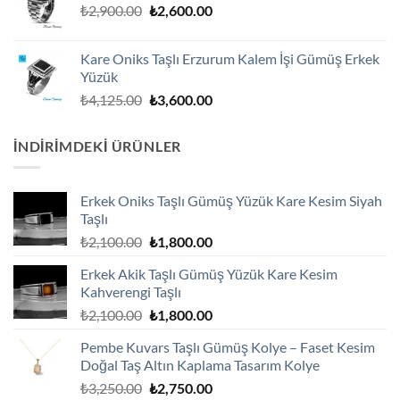
Orijinal
Şu
₺
2,900.00
₺
2,600.00
fiyat:
andaki
₺2,900.00.
fiyat:
Kare Oniks Taşlı Erzurum Kalem İşi Gümüş Erkek
₺2,600.00.
Yüzük
Orijinal
Şu
₺
4,125.00
₺
3,600.00
fiyat:
andaki
₺4,125.00.
fiyat:
İNDIRIMDEKI ÜRÜNLER
₺3,600.00.
Erkek Oniks Taşlı Gümüş Yüzük Kare Kesim Siyah
Taşlı
Orijinal
Şu
₺
2,100.00
₺
1,800.00
fiyat:
andaki
Erkek Akik Taşlı Gümüş Yüzük Kare Kesim
₺2,100.00.
fiyat:
Kahverengi Taşlı
₺1,800.00.
Orijinal
Şu
₺
2,100.00
₺
1,800.00
fiyat:
andaki
Pembe Kuvars Taşlı Gümüş Kolye – Faset Kesim
₺2,100.00.
fiyat:
Doğal Taş Altın Kaplama Tasarım Kolye
₺1,800.00.
Orijinal
Şu
₺
3,250.00
₺
2,750.00