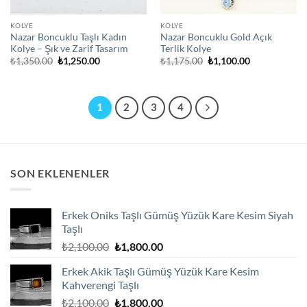
KOLYE
KOLYE
Nazar Boncuklu Taşlı Kadın
Nazar Boncuklu Gold Açık
Kolye – Şık ve Zarif Tasarım
Terlik Kolye
Orijinal
Şu
Orijinal
Şu
₺
1,350.00
₺
1,250.00
₺
1,175.00
₺
1,100.00
fiyat:
andaki
fiyat:
andaki
₺1,350.00.
fiyat:
₺1,175.00.
fiyat:
₺1,250.00.
₺1,100.00.
1
2
3
4
SON EKLENENLER
Erkek Oniks Taşlı Gümüş Yüzük Kare Kesim Siyah
Taşlı
Orijinal
Şu
₺
2,100.00
₺
1,800.00
fiyat:
andaki
Erkek Akik Taşlı Gümüş Yüzük Kare Kesim
₺2,100.00.
fiyat:
Kahverengi Taşlı
₺1,800.00.
Orijinal
Şu
₺
2,100.00
₺
1,800.00