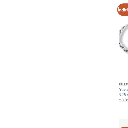
İndir
BİLEK
Yuvar
925 
₺
3,8