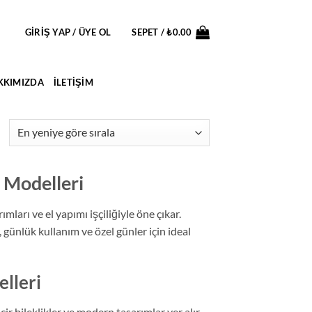
GIRIŞ YAP / ÜYE OL
SEPET /
₺
0.00
KKIMIZDA
İLETIŞIM
En
yeniye
göre
 Modelleri
ıralandı
ları ve el yapımı işçiliğiyle öne çıkar.
 günlük kullanım ve özel günler için ideal
lleri
ir bileklikler ve modern tasarımlar yer alır.