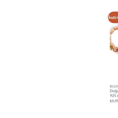
İndir
BİLEK
Doğa
925 
₺
5,9