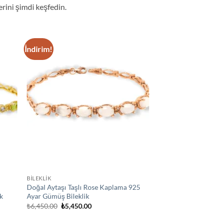
erini şimdi keşfedin.
İndirim!
d to
Add to
hlist
wishlist
BİLEKLİK
Doğal Aytaşı Taşlı Rose Kaplama 925
k
Ayar Gümüş Bileklik
Orijinal
Şu
₺
6,450.00
₺
5,450.00
fiyat:
andaki
₺6,450.00.
fiyat: