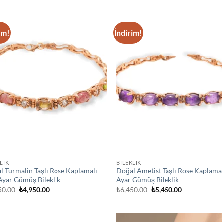
₺4,500.00.
₺4,950.00.
im!
İndirim!
Add to
Ad
wishlist
wis
LİK
BİLEKLİK
l Turmalin Taşlı Rose Kaplamalı
Doğal Ametist Taşlı Rose Kaplama
Ayar Gümüş Bileklik
Ayar Gümüş Bileklik
Orijinal
Şu
Orijinal
Şu
50.00
₺
4,950.00
₺
6,450.00
₺
5,450.00
fiyat:
andaki
fiyat:
andaki
₺5,950.00.
fiyat:
₺6,450.00.
fiyat:
₺4,950.00.
₺5,450.00.