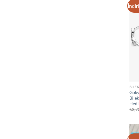
İndir
BİLEK
Göky
Bile
Hedi
₺
3,7