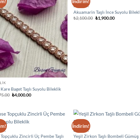
im!
İndirim!
Add to
Ad
BİLEKLİK
wishlist
wis
Akuamarin Taşlı İnce Suyolu Bilekl
Orijinal
Şu
₺
2,100.00
₺
1,900.00
fiyat:
andaki
₺2,100.00.
fiyat:
₺1,900.00.
LİK
Kare Baget Taşlı Suyolu Bileklik
Orijinal
Şu
75.00
₺
4,000.00
fiyat:
andaki
₺4,375.00.
fiyat:
₺4,000.00.
im!
İndirim!
Add to
Ad
LİK
BİLEKLİK
wishlist
wis
 Topçuklu Zincirli Üç Pembe Taşlı
Yeşil Zirkon Taşlı Bombeli Gümüş