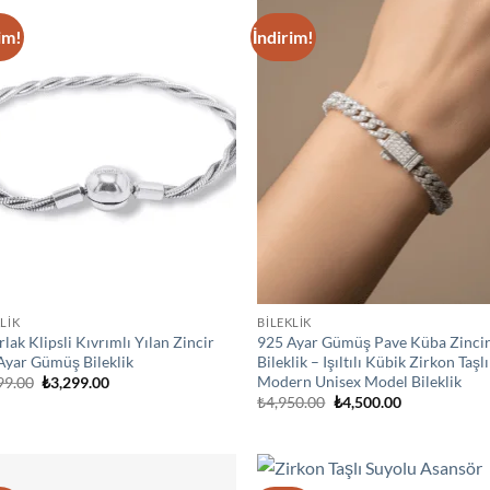
im!
İndirim!
Add to
Ad
wishlist
wis
LİK
BİLEKLİK
lak Klipsli Kıvrımlı Yılan Zincir
925 Ayar Gümüş Pave Küba Zinci
Ayar Gümüş Bileklik
Bileklik – Işıltılı Kübik Zirkon Taşlı
Modern Unisex Model Bileklik
Orijinal
Şu
99.00
₺
3,299.00
fiyat:
andaki
Orijinal
Şu
₺
4,950.00
₺
4,500.00
₺3,899.00.
fiyat:
fiyat:
andaki
₺3,299.00.
₺4,950.00.
fiyat:
₺4,500.00.