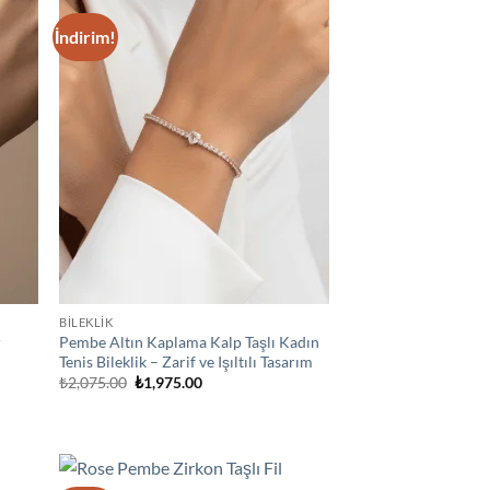
İndirim!
d to
Add to
hlist
wishlist
BİLEKLİK
r
Pembe Altın Kaplama Kalp Taşlı Kadın
Tenis Bileklik – Zarif ve Işıltılı Tasarım
Orijinal
Şu
₺
2,075.00
₺
1,975.00
fiyat:
andaki
₺2,075.00.
fiyat:
₺1,975.00.