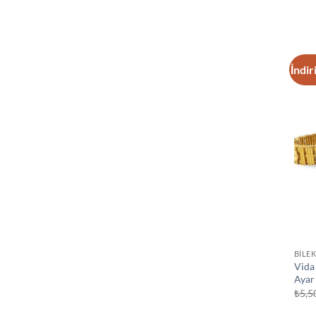
İndir
BİLEK
Vida
Ayar
₺
5,5