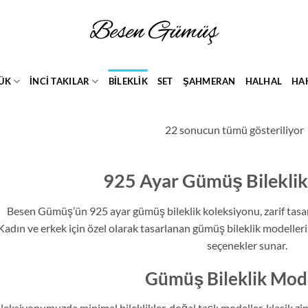
ÜK
İNCİ TAKILAR
BİLEKLİK
SET
ŞAHMERAN
HALHAL
HA
22 sonucun tümü gösteriliyor
925 Ayar Gümüş Bileklik
s
Besen Gümüş’ün 925 ayar gümüş bileklik koleksiyonu, zarif tasarım
Kadın ve erkek için özel olarak tasarlanan gümüş bileklik modelleri,
seçenekler sunar.
Gümüş Bileklik Mode
leksiyonumuzda minimal bileklikler, doğal taşlı modeller, klasik zinc