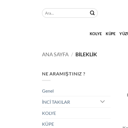
İçeriğe
atla
Ara:
KOLYE
KÜPE
YÜZ
ANA SAYFA
/
BİLEKLİK
NE ARAMIŞTINIZ ?
Genel
İNCİ TAKILAR
KOLYE
KÜPE
Ko