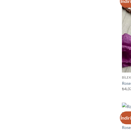
İndir
BİLEK
Rose 
₺
4,3
İndir
BİLEK
Rose