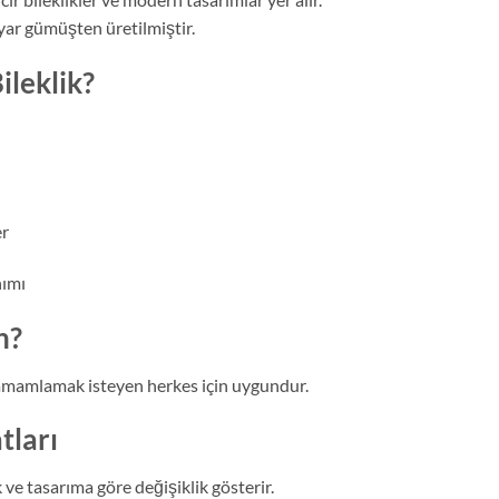
ayar gümüşten üretilmiştir.
leklik?
er
nımı
n?
 tamamlamak isteyen herkes için uygundur.
tları
 ve tasarıma göre değişiklik gösterir.