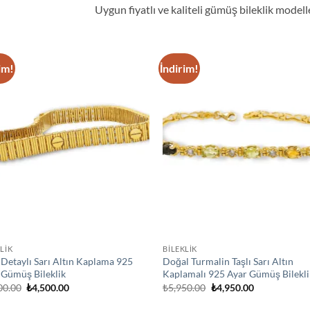
Uygun fiyatlı ve kaliteli gümüş bileklik modell
im!
İndirim!
Add to
Ad
wishlist
wis
LİK
BİLEKLİK
 Detaylı Sarı Altın Kaplama 925
Doğal Turmalin Taşlı Sarı Altın
 Gümüş Bileklik
Kaplamalı 925 Ayar Gümüş Bilekli
Orijinal
Şu
Orijinal
Şu
00.00
₺
4,500.00
₺
5,950.00
₺
4,950.00
fiyat:
andaki
fiyat:
andaki
₺5,500.00.
fiyat:
₺5,950.00.
fiyat: