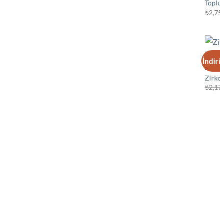
Toplu
₺
2,7
İndir
BİLEK
Zirko
₺
2,1