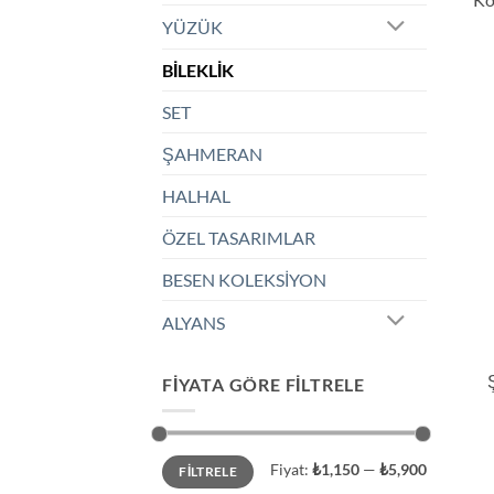
YÜZÜK
BİLEKLİK
SET
ŞAHMERAN
HALHAL
ÖZEL TASARIMLAR
BESEN KOLEKSİYON
ALYANS
FIYATA GÖRE FILTRELE
En
En
Fiyat:
₺1,150
—
₺5,900
FILTRELE
düşük
yüksek
fiyat
fiyat