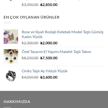
Orijinal
Şu
₺
3,350.00
₺
2,850.00
fiyat:
andaki
₺3,350.00.
fiyat:
EN ÇOK OYLANAN ÜRÜNLER
₺2,850.00.
Rose ve Siyah Rodajlı Kelebek Model Taşlı Gümüş
Kadın Yüzük
Orijinal
Şu
₺
2,300.00
₺
2,000.00
fiyat:
andaki
Özel Tasarım El Yapımı Malahit Taşlı Takım
₺2,300.00.
fiyat:
Orijinal
Şu
₺
8,250.00
₺
7,500.00
₺2,000.00.
fiyat:
andaki
₺8,250.00.
fiyat:
Oniks Taşlı Ay Yıldızlı Yüzük
₺7,500.00.
Orijinal
Şu
₺
4,050.00
₺
3,600.00
fiyat:
andaki
₺4,050.00.
fiyat:
₺3,600.00.
HAKKIMIZDA