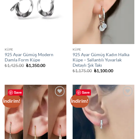
KÜPE
KÜPE
925 Ayar Gümüş Modern
925 Ayar Gümüş Kadın Halka
Damla Form Küpe
Küpe – Sallantılı Yuvarlak
Detaylı Şık Takı
Orijinal
Şu
₺
1,425.00
₺
1,350.00
fiyat:
andaki
Orijinal
Şu
₺
1,175.00
₺
1,100.00
₺1,425.00.
fiyat:
fiyat:
andaki
₺1,350.00.
₺1,175.00.
fiyat:
₺1,100.00.
Save
Save
İndirim!
İndirim!
Add to
Add to
wishlist
wishlist