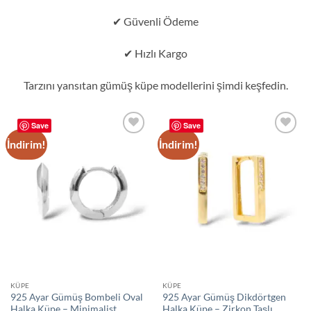
✔ Güvenli Ödeme
✔ Hızlı Kargo
Tarzını yansıtan gümüş küpe modellerini şimdi keşfedin.
Save
Save
İndirim!
İndirim!
Add to
Add to
wishlist
wishlist
KÜPE
KÜPE
925 Ayar Gümüş Bombeli Oval
925 Ayar Gümüş Dikdörtgen
Halka Küpe – Minimalist
Halka Küpe – Zirkon Taşlı