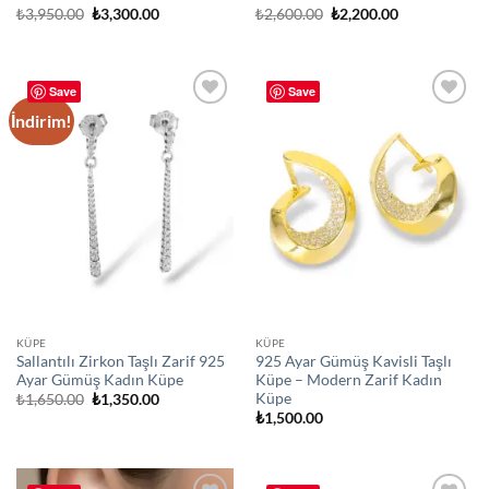
Orijinal
Şu
Orijinal
Şu
₺
3,950.00
₺
3,300.00
₺
2,600.00
₺
2,200.00
fiyat:
andaki
fiyat:
andaki
₺3,950.00.
fiyat:
₺2,600.00.
fiyat:
₺3,300.00.
₺2,200.00.
Save
Save
İndirim!
Add to
Add to
wishlist
wishlist
KÜPE
KÜPE
Sallantılı Zirkon Taşlı Zarif 925
925 Ayar Gümüş Kavisli Taşlı
Ayar Gümüş Kadın Küpe
Küpe – Modern Zarif Kadın
Küpe
Orijinal
Şu
₺
1,650.00
₺
1,350.00
fiyat:
andaki
₺
1,500.00
₺1,650.00.
fiyat:
₺1,350.00.