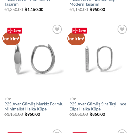
Tasarım
Modern Tasarım
Orijinal
Şu
Orijinal
Şu
₺
1,350.00
₺
1,150.00
₺
1,150.00
₺
950.00
fiyat:
andaki
fiyat:
andaki
₺1,350.00.
fiyat:
₺1,150.00.
fiyat:
₺1,150.00.
₺950.00.
Save
Save
İndirim!
İndirim!
Add to
Add to
wishlist
wishlist
KÜPE
KÜPE
925 Ayar Gümüş Markiz Formlu
925 Ayar Gümüş Sıra Taşlı İnce
Minimalist Halka Küpe
Elips Halka Küpe
Orijinal
Şu
Orijinal
Şu
₺
1,150.00
₺
950.00
₺
1,050.00
₺
850.00
fiyat:
andaki
fiyat:
andaki
₺1,150.00.
fiyat:
₺1,050.00.
fiyat:
₺950.00.
₺850.00.