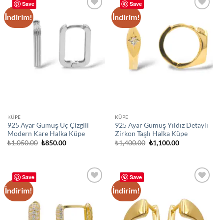
Save
Save
İndirim!
İndirim!
Add to
Add to
wishlist
wishlist
KÜPE
KÜPE
925 Ayar Gümüş Üç Çizgili
925 Ayar Gümüş Yıldız Detaylı
Modern Kare Halka Küpe
Zirkon Taşlı Halka Küpe
Orijinal
Şu
Orijinal
Şu
₺
1,050.00
₺
850.00
₺
1,400.00
₺
1,100.00
fiyat:
andaki
fiyat:
andaki
₺1,050.00.
fiyat:
₺1,400.00.
fiyat:
₺850.00.
₺1,100.00.
Save
Save
İndirim!
İndirim!
Add to
Add to
wishlist
wishlist