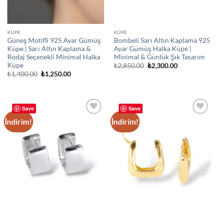
KÜPE
KÜPE
Güneş Motifli 925 Ayar Gümüş
Bombeli Sarı Altın Kaplama 925
Küpe | Sarı Altın Kaplama &
Ayar Gümüş Halka Küpe |
Rodaj Seçenekli Minimal Halka
Minimal & Günlük Şık Tasarım
Küpe
Orijinal
Şu
₺
2,850.00
₺
2,300.00
fiyat:
andaki
Orijinal
Şu
₺
1,400.00
₺
1,250.00
₺2,850.00.
fiyat:
fiyat:
andaki
₺2,300.00.
₺1,400.00.
fiyat:
₺1,250.00.
Save
Save
İndirim!
İndirim!
Add to
Add to
wishlist
wishlist