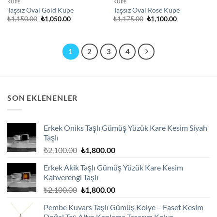
KÜPE
KÜPE
Taşsız Oval Gold Küpe
Taşsız Oval Rose Küpe
Orijinal
Şu
Orijinal
Şu
₺
1,150.00
₺
1,050.00
₺
1,175.00
₺
1,100.00
fiyat:
andaki
fiyat:
andaki
₺1,150.00.
fiyat:
₺1,175.00.
fiyat:
₺1,050.00.
₺1,100.00.
1
2
3
4
SON EKLENENLER
Erkek Oniks Taşlı Gümüş Yüzük Kare Kesim Siyah
Taşlı
Orijinal
Şu
₺
2,100.00
₺
1,800.00
fiyat:
andaki
Erkek Akik Taşlı Gümüş Yüzük Kare Kesim
₺2,100.00.
fiyat:
Kahverengi Taşlı
₺1,800.00.
Orijinal
Şu
₺
2,100.00
₺
1,800.00
fiyat:
andaki
Pembe Kuvars Taşlı Gümüş Kolye – Faset Kesim
₺2,100.00.
fiyat:
Doğal Taş Altın Kaplama Tasarım Kolye