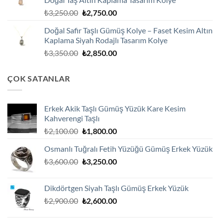
₺1,800.00.
Orijinal
Şu
₺
3,250.00
₺
2,750.00
fiyat:
andaki
Doğal Safir Taşlı Gümüş Kolye – Faset Kesim Altın
₺3,250.00.
fiyat:
Kaplama Siyah Rodajlı Tasarım Kolye
₺2,750.00.
Orijinal
Şu
₺
3,350.00
₺
2,850.00
fiyat:
andaki
₺3,350.00.
fiyat:
ÇOK SATANLAR
₺2,850.00.
Erkek Akik Taşlı Gümüş Yüzük Kare Kesim
Kahverengi Taşlı
Orijinal
Şu
₺
2,100.00
₺
1,800.00
fiyat:
andaki
Osmanlı Tuğralı Fetih Yüzüğü Gümüş Erkek Yüzük
₺2,100.00.
fiyat:
Orijinal
Şu
₺
3,600.00
₺
3,250.00
₺1,800.00.
fiyat:
andaki
₺3,600.00.
fiyat:
Dikdörtgen Siyah Taşlı Gümüş Erkek Yüzük
₺3,250.00.
Orijinal
Şu
₺
2,900.00
₺
2,600.00
fiyat:
andaki