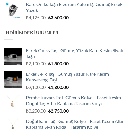
₺2,900.00.
fiyat:
Kare Oniks Taşlı Erzurum Kalem İşi Gümüş Erkek
₺2,600.00.
Yüzük
Orijinal
Şu
₺
4,125.00
₺
3,600.00
fiyat:
andaki
₺4,125.00.
fiyat:
İNDIRIMDEKI ÜRÜNLER
₺3,600.00.
Erkek Oniks Taşlı Gümüş Yüzük Kare Kesim Siyah
Taşlı
Orijinal
Şu
₺
2,100.00
₺
1,800.00
fiyat:
andaki
Erkek Akik Taşlı Gümüş Yüzük Kare Kesim
₺2,100.00.
fiyat:
Kahverengi Taşlı
₺1,800.00.
Orijinal
Şu
₺
2,100.00
₺
1,800.00
fiyat:
andaki
Pembe Kuvars Taşlı Gümüş Kolye – Faset Kesim
₺2,100.00.
fiyat:
Doğal Taş Altın Kaplama Tasarım Kolye
₺1,800.00.
Orijinal
Şu
₺
3,250.00
₺
2,750.00
fiyat:
andaki
Doğal Safir Taşlı Gümüş Kolye – Faset Kesim Altın
₺3,250.00.
fiyat:
Kaplama Siyah Rodajlı Tasarım Kolye
₺2,750.00.