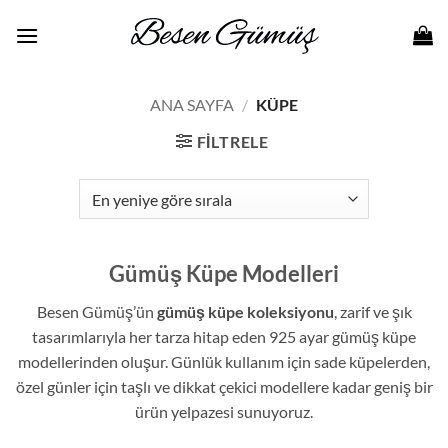
İçeriğe
atla
ANA SAYFA
/
KÜPE
FILTRELE
Gümüş Küpe Modelleri
Besen Gümüş’ün
gümüş küpe koleksiyonu
, zarif ve şık
tasarımlarıyla her tarza hitap eden 925 ayar gümüş küpe
modellerinden oluşur. Günlük kullanım için sade küpelerden,
özel günler için taşlı ve dikkat çekici modellere kadar geniş bir
ürün yelpazesi sunuyoruz.