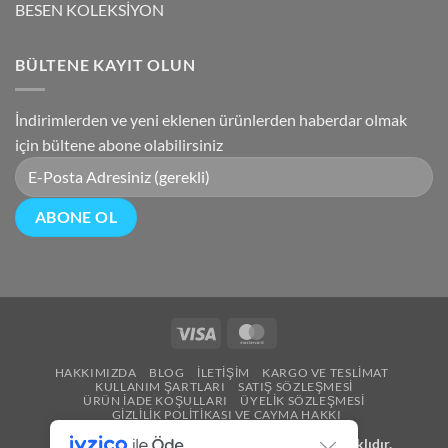
BESEN KOLEKSİYON
BÜLTENE KAYIT OLUN
İndirimlerden ve yeni eklenen ürünlerden haberdar olmak
için bültene abone olabilirsiniz
Visa
MasterCard
HAKKIMIZDA
BLOG
İLETIŞIM
KARGO VE TESLIMAT
KULLANIM ŞARTLARI
SATIŞ SÖZLEŞMESI
ÜRÜN İADE KOŞULLARI
ÜYELIK SÖZLEŞMESI
GIZLILIK POLITIKASI VE CAYMA HAKKI
Copyright 2026 ©
Besen Gümüş
Tüm Hakları Saklıdır.