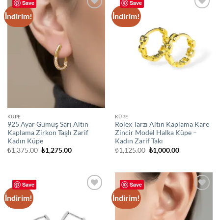
Save
Save
İndirim!
İndirim!
Add to
Add to
wishlist
wishlist
KÜPE
KÜPE
925 Ayar Gümüş Sarı Altın
Rolex Tarzı Altın Kaplama Kare
Kaplama Zirkon Taşlı Zarif
Zincir Model Halka Küpe –
Kadın Küpe
Kadın Zarif Takı
Orijinal
Şu
Orijinal
Şu
₺
1,375.00
₺
1,275.00
₺
1,125.00
₺
1,000.00
fiyat:
andaki
fiyat:
andaki
₺1,375.00.
fiyat:
₺1,125.00.
fiyat:
₺1,275.00.
₺1,000.00.
Save
Save
İndirim!
İndirim!
Add to
Add to
wishlist
wishlist