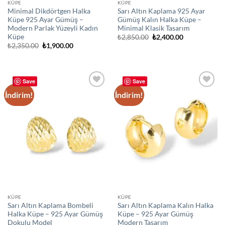
KÜPE
KÜPE
Minimal Dikdörtgen Halka
Sarı Altın Kaplama 925 Ayar
Küpe 925 Ayar Gümüş –
Gümüş Kalın Halka Küpe –
Modern Parlak Yüzeyli Kadın
Minimal Klasik Tasarım
Küpe
Orijinal
Şu
₺
2,850.00
₺
2,400.00
fiyat:
andaki
Orijinal
Şu
₺
2,350.00
₺
1,900.00
₺2,850.00.
fiyat:
fiyat:
andaki
₺2,400.00.
₺2,350.00.
fiyat:
₺1,900.00.
Save
Save
İndirim!
İndirim!
Add to
Add to
wishlist
wishlist
KÜPE
KÜPE
Sarı Altın Kaplama Bombeli
Sarı Altın Kaplama Kalın Halka
Halka Küpe – 925 Ayar Gümüş
Küpe – 925 Ayar Gümüş
Dokulu Model
Modern Tasarım