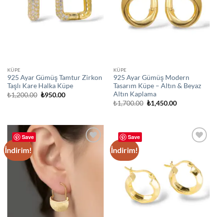
KÜPE
KÜPE
925 Ayar Gümüş Tamtur Zirkon
925 Ayar Gümüş Modern
Taşlı Kare Halka Küpe
Tasarım Küpe – Altın & Beyaz
Altın Kaplama
Orijinal
Şu
₺
1,200.00
₺
950.00
fiyat:
andaki
Orijinal
Şu
₺
1,700.00
₺
1,450.00
₺1,200.00.
fiyat:
fiyat:
andaki
₺950.00.
₺1,700.00.
fiyat:
₺1,450.00.
Save
Save
İndirim!
İndirim!
Add to
Add to
wishlist
wishlist