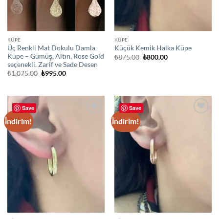
KÜPE
KÜPE
Üç Renkli Mat Dokulu Damla
Küçük Kemik Halka Küpe
Küpe – Gümüş, Altın, Rose Gold
Orijinal
Şu
₺
875.00
₺
800.00
fiyat:
andaki
seçenekli, Zarif ve Sade Desen
₺875.00.
fiyat:
Orijinal
Şu
₺
1,075.00
₺
995.00
₺800.00.
fiyat:
andaki
₺1,075.00.
fiyat:
₺995.00.
Save
Save
İndirim!
İndirim!
Add to
Add to
wishlist
wishlist