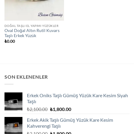
DOĞAL TAŞLI EL YAPIMI YÜZÜKLER
Oval Doğal Altın Rutil Kuvars
Taşlı Erkek Yüzük
₺
0.00
SON EKLENENLER
Erkek Oniks Taşlı Gümüş Yüzük Kare Kesim Siyah
Taşlı
Orijinal
Şu
₺
2,100.00
₺
1,800.00
fiyat:
andaki
Erkek Akik Taşlı Gümüş Yüzük Kare Kesim
₺2,100.00.
fiyat:
Kahverengi Taşlı
₺1,800.00.
Orijinal
Şu
₺
2,100.00
₺
1,800.00