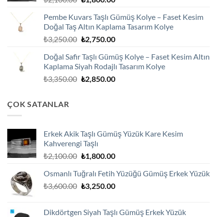
fiyat:
andaki
Pembe Kuvars Taşlı Gümüş Kolye – Faset Kesim
₺2,100.00.
fiyat:
Doğal Taş Altın Kaplama Tasarım Kolye
₺1,800.00.
Orijinal
Şu
₺
3,250.00
₺
2,750.00
fiyat:
andaki
Doğal Safir Taşlı Gümüş Kolye – Faset Kesim Altın
₺3,250.00.
fiyat:
Kaplama Siyah Rodajlı Tasarım Kolye
₺2,750.00.
Orijinal
Şu
₺
3,350.00
₺
2,850.00
fiyat:
andaki
₺3,350.00.
fiyat:
ÇOK SATANLAR
₺2,850.00.
Erkek Akik Taşlı Gümüş Yüzük Kare Kesim
Kahverengi Taşlı
Orijinal
Şu
₺
2,100.00
₺
1,800.00
fiyat:
andaki
Osmanlı Tuğralı Fetih Yüzüğü Gümüş Erkek Yüzük
₺2,100.00.
fiyat:
Orijinal
Şu
₺
3,600.00
₺
3,250.00
₺1,800.00.
fiyat:
andaki
₺3,600.00.
fiyat:
Dikdörtgen Siyah Taşlı Gümüş Erkek Yüzük
₺3,250.00.