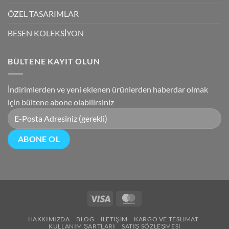
ÖZEL TASARIMLAR
BESEN KOLEKSİYON
BÜLTENE KAYIT OLUN
İndirimlerden ve yeni eklenen ürünlerden haberdar olmak
için bültene abone olabilirsiniz
Visa
MasterCard
HAKKIMIZDA
BLOG
İLETIŞIM
KARGO VE TESLIMAT
KULLANIM ŞARTLARI
SATIŞ SÖZLEŞMESI