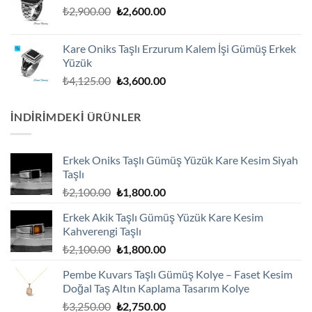
Orijinal
Şu
₺
2,900.00
₺
2,600.00
fiyat:
andaki
₺2,900.00.
fiyat:
Kare Oniks Taşlı Erzurum Kalem İşi Gümüş Erkek
₺2,600.00.
Yüzük
Orijinal
Şu
₺
4,125.00
₺
3,600.00
fiyat:
andaki
₺4,125.00.
fiyat:
İNDIRIMDEKI ÜRÜNLER
₺3,600.00.
Erkek Oniks Taşlı Gümüş Yüzük Kare Kesim Siyah
Taşlı
Orijinal
Şu
₺
2,100.00
₺
1,800.00
fiyat:
andaki
Erkek Akik Taşlı Gümüş Yüzük Kare Kesim
₺2,100.00.
fiyat:
Kahverengi Taşlı
₺1,800.00.
Orijinal
Şu
₺
2,100.00
₺
1,800.00
fiyat:
andaki
Pembe Kuvars Taşlı Gümüş Kolye – Faset Kesim
₺2,100.00.
fiyat:
Doğal Taş Altın Kaplama Tasarım Kolye
₺1,800.00.
Orijinal
Şu
₺
3,250.00
₺
2,750.00