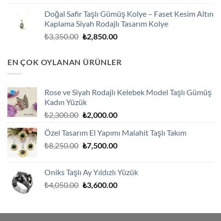
fiyat:
andaki
Doğal Safir Taşlı Gümüş Kolye – Faset Kesim Altın
₺3,250.00.
fiyat:
Kaplama Siyah Rodajlı Tasarım Kolye
₺2,750.00.
Orijinal
Şu
₺
3,350.00
₺
2,850.00
fiyat:
andaki
₺3,350.00.
fiyat:
EN ÇOK OYLANAN ÜRÜNLER
₺2,850.00.
Rose ve Siyah Rodajlı Kelebek Model Taşlı Gümüş
Kadın Yüzük
Orijinal
Şu
₺
2,300.00
₺
2,000.00
fiyat:
andaki
Özel Tasarım El Yapımı Malahit Taşlı Takım
₺2,300.00.
fiyat:
Orijinal
Şu
₺
8,250.00
₺
7,500.00
₺2,000.00.
fiyat:
andaki
₺8,250.00.
fiyat:
Oniks Taşlı Ay Yıldızlı Yüzük
₺7,500.00.
Orijinal
Şu
₺
4,050.00
₺
3,600.00
fiyat:
andaki
₺4,050.00.
fiyat:
₺3,600.00.