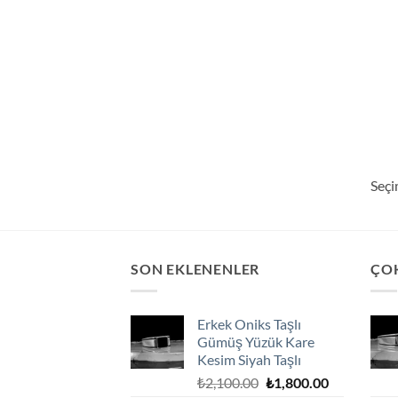
Seçi
SON EKLENENLER
ÇO
Erkek Oniks Taşlı
Gümüş Yüzük Kare
Kesim Siyah Taşlı
Orijinal
Şu
₺
2,100.00
₺
1,800.00