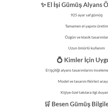
✨ El İşi Gümüş Alyans Öz
925 ayar saf gümüş
Tamamen el yapımı üreti
Özgün ve klasik tasarımla
Uzun ömürlü kullanım
💍 Kimler İçin Uyg
El işçiliği alyans tasarımlarını incelem
Model ve tasarım fikirleri aray
Kişiye özel takılara ilgi duyan
🛒 Besen Gümüş Bilgil