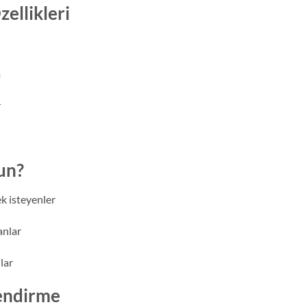
ellikleri
m
r
un?
ek isteyenler
anlar
lar
endirme