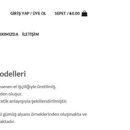
GIRIŞ YAP / ÜYE OL
SEPET /
₺
0.00
KKIMIZDA
İLETIŞIM
odelleri
mamen el işçiliğiyle üretilmiş,
nden oluşur.
ik anlayışıyla şekillendirilmiştir.
l işi gümüş alyans örneklerinden oluşmakta ve
aktadır.