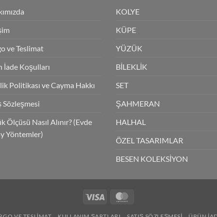
kımızda
KOLYE
işim
KÜPE
o ve Teslimat
YÜZÜK
 İade Koşulları
BİLEKLİK
ilik Politikası ve Cayma Hakkı
SET
ş Sözleşmesi
ŞAHMERAN
k Ölçüsü Nasıl Alınır? (Evde
HALHAL
y Yöntemler)
ÖZEL TASARIMLAR
BESEN KOLEKSİYON
Visa
MasterCard
RGO VE TESLIMAT
KULLANIM ŞARTLARI
SATIŞ SÖZLEŞMESI
ÜRÜN İA