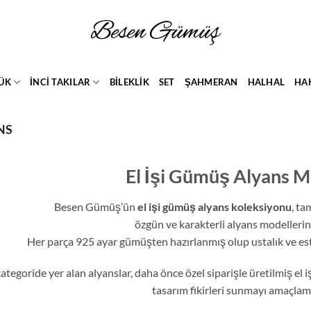
ÜK
İNCİ TAKILAR
BİLEKLİK
SET
ŞAHMERAN
HALHAL
HA
ANS
El İşi Gümüş Alyans M
Besen Gümüş’ün
el işi gümüş alyans koleksiyonu
, ta
özgün ve karakterli alyans modelleri
Her parça 925 ayar gümüşten hazırlanmış olup ustalık ve estet
ategoride yer alan alyanslar, daha önce özel siparişle üretilmiş e
tasarım fikirleri sunmayı amaçlam