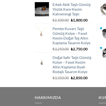
fiyat:
andaki
Erkek Akik Taşlı Gümüş
₺2,100.00.
fiyat:
Yüzük Kare Kesim
₺1,800.00.
Kahverengi Taşlı
Orijinal
Şu
₺
2,100.00
₺
1,800.00
fiyat:
andaki
Pembe Kuvars Taşlı
₺2,100.00.
fiyat:
Gümüş Kolye – Faset
₺1,800.00.
Kesim Doğal Taş Altın
Kaplama Tasarım Kolye
Orijinal
Şu
₺
3,250.00
₺
2,750.00
fiyat:
andaki
Doğal Safir Taşlı Gümüş
₺3,250.00.
fiyat:
Kolye – Faset Kesim
₺2,750.00.
Altın Kaplama Siyah
Rodajlı Tasarım Kolye
Orijinal
Şu
₺
3,350.00
₺
2,850.00
fiyat:
andaki
₺3,350.00.
fiyat:
₺2,850.00.
HAKKIMIZDA
KU