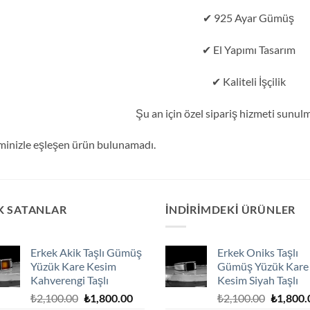
✔ 925 Ayar Gümüş
✔ El Yapımı Tasarım
✔ Kaliteli İşçilik
Şu an için özel sipariş hizmeti sunul
minizle eşleşen ürün bulunamadı.
K SATANLAR
İNDIRIMDEKI ÜRÜNLER
Erkek Akik Taşlı Gümüş
Erkek Oniks Taşlı
Yüzük Kare Kesim
Gümüş Yüzük Kare
Kahverengi Taşlı
Kesim Siyah Taşlı
Orijinal
Şu
Orijinal
₺
2,100.00
₺
1,800.00
₺
2,100.00
₺
1,800.