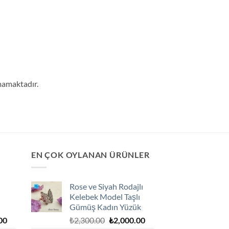
mamaktadır.
EN ÇOK OYLANAN ÜRÜNLER
Rose ve Siyah Rodajlı
Kelebek Model Taşlı
Gümüş Kadın Yüzük
Şu
Orijinal
Şu
00
₺
2,300.00
₺
2,000.00