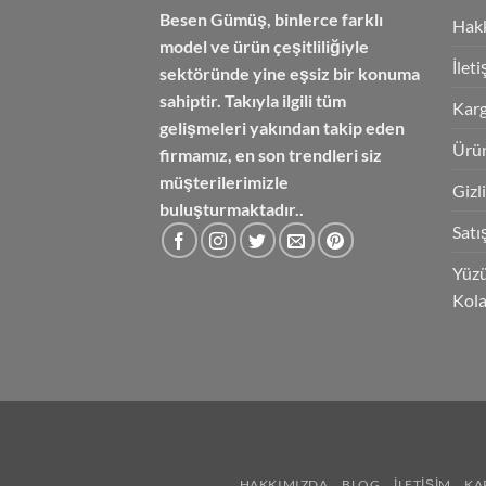
Besen Gümüş,
binlerce farklı
Hak
model ve ürün çeşitliliğiyle
İlet
sektöründe yine eşsiz bir konuma
sahiptir. Takıyla ilgili tüm
Karg
gelişmeleri yakından takip eden
Ürün
firmamız, en son trendleri siz
müşterilerimizle
Gizl
buluşturmaktadır..
Satı
Yüzü
Kola
HAKKIMIZDA
BLOG
İLETIŞIM
KA