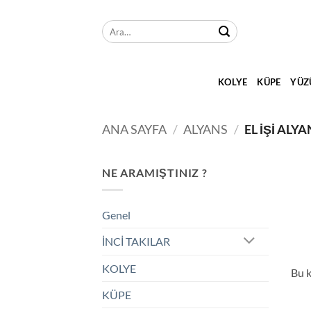
İçeriğe
atla
Ara:
KOLYE
KÜPE
YÜZ
ANA SAYFA
/
ALYANS
/
EL İŞI ALY
NE ARAMIŞTINIZ ?
Genel
İNCİ TAKILAR
KOLYE
Bu k
KÜPE