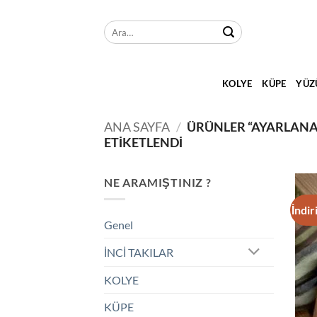
İçeriğe
atla
Ara:
KOLYE
KÜPE
YÜZ
ANA SAYFA
/
ÜRÜNLER “AYARLANA
ETIKETLENDI
NE ARAMIŞTINIZ ?
İndir
Genel
İNCİ TAKILAR
KOLYE
KÜPE