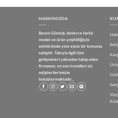
fiyat:
andaki
₺3,350.00.
fiyat:
₺2,850.00.
HAKKIMIZDA
KU
Besen Gümüş,
binlerce farklı
Hak
model ve ürün çeşitliliğiyle
İlet
sektöründe yine eşsiz bir konuma
sahiptir. Takıyla ilgili tüm
Karg
gelişmeleri yakından takip eden
Ürün
firmamız, en son trendleri siz
müşterilerimizle
Gizl
buluşturmaktadır..
Satı
Yüzü
Kola