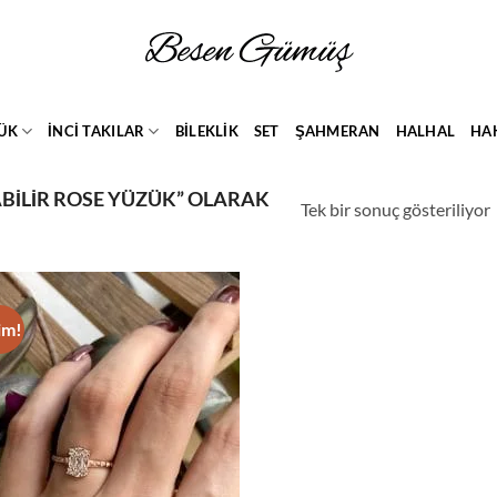
ÜK
İNCİ TAKILAR
BİLEKLİK
SET
ŞAHMERAN
HALHAL
HA
BILIR ROSE YÜZÜK” OLARAK
Tek bir sonuç gösteriliyor
im!
Add to
wishlist