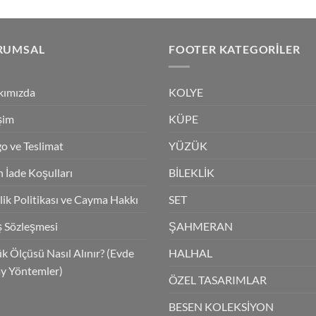
fiyat:
₺3,350.0
RUMSAL
FOOTER KATEGORILER
kımızda
KOLYE
işim
KÜPE
o ve Teslimat
YÜZÜK
 İade Koşulları
BİLEKLİK
ilik Politikası ve Cayma Hakkı
SET
ş Sözleşmesi
ŞAHMERAN
k Ölçüsü Nasıl Alınır? (Evde
HALHAL
y Yöntemler)
ÖZEL TASARIMLAR
BESEN KOLEKSİYON