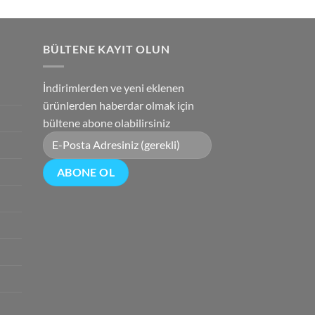
andaki
0.
fiyat:
₺2,850.00.
BÜLTENE KAYIT OLUN
İndirimlerden ve yeni eklenen
ürünlerden haberdar olmak için
bültene abone olabilirsiniz