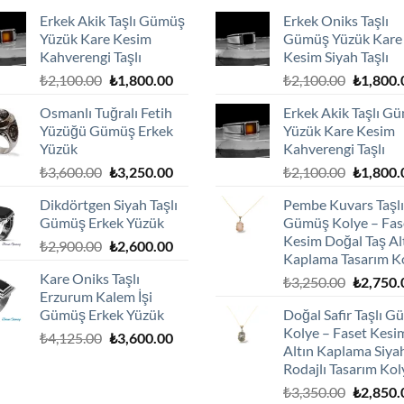
Erkek Akik Taşlı Gümüş
Erkek Oniks Taşlı
Yüzük Kare Kesim
Gümüş Yüzük Kare
Kahverengi Taşlı
Kesim Siyah Taşlı
Orijinal
Şu
Orijinal
₺
2,100.00
₺
1,800.00
₺
2,100.00
₺
1,800.
fiyat:
andaki
fiyat:
Osmanlı Tuğralı Fetih
Erkek Akik Taşlı G
₺2,100.00.
fiyat:
₺2,100.0
Yüzüğü Gümüş Erkek
Yüzük Kare Kesim
₺1,800.00.
Yüzük
Kahverengi Taşlı
Orijinal
Şu
Orijinal
₺
3,600.00
₺
3,250.00
₺
2,100.00
₺
1,800.
fiyat:
andaki
fiyat:
Dikdörtgen Siyah Taşlı
Pembe Kuvars Taşlı
₺3,600.00.
fiyat:
₺2,100.0
Gümüş Erkek Yüzük
Gümüş Kolye – Fas
₺3,250.00.
Kesim Doğal Taş Al
Orijinal
Şu
₺
2,900.00
₺
2,600.00
Kaplama Tasarım K
fiyat:
andaki
Kare Oniks Taşlı
Orijinal
₺
3,250.00
₺
2,750.
₺2,900.00.
fiyat:
Erzurum Kalem İşi
fiyat:
₺2,600.00.
Gümüş Erkek Yüzük
Doğal Safir Taşlı 
₺3,250.0
Kolye – Faset Kesi
Orijinal
Şu
₺
4,125.00
₺
3,600.00
Altın Kaplama Siya
fiyat:
andaki
Rodajlı Tasarım Kol
₺4,125.00.
fiyat:
Orijinal
₺
3,350.00
₺
2,850.
₺3,600.00.