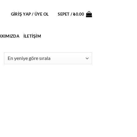
GIRIŞ YAP / ÜYE OL
SEPET /
₺
0.00
KKIMIZDA
İLETIŞIM