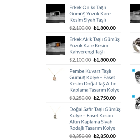
Erkek Oniks Taşlı
Gümüş Yüzük Kare
Kesim Siyah Taşlı
Orijinal
Şu
₺
2,100.00
₺
1,800.00
fiyat:
andaki
Erkek Akik Taşlı Gümüş
₺2,100.00.
fiyat:
Yüzük Kare Kesim
₺1,800.00.
Kahverengi Taşlı
Orijinal
Şu
₺
2,100.00
₺
1,800.00
fiyat:
andaki
Pembe Kuvars Taşlı
₺2,100.00.
fiyat:
Gümüş Kolye – Faset
₺1,800.00.
Kesim Doğal Taş Altın
Kaplama Tasarım Kolye
Orijinal
Şu
₺
3,250.00
₺
2,750.00
fiyat:
andaki
Doğal Safir Taşlı Gümüş
₺3,250.00.
fiyat:
Kolye – Faset Kesim
₺2,750.00.
Altın Kaplama Siyah
Rodajlı Tasarım Kolye
Orijinal
Şu
₺
3,350.00
₺
2,850.00