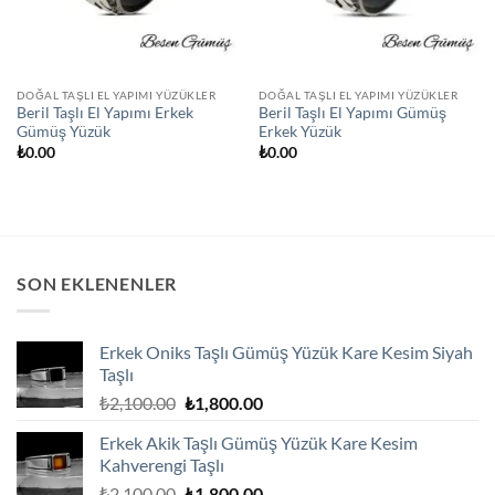
DOĞAL TAŞLI EL YAPIMI YÜZÜKLER
DOĞAL TAŞLI EL YAPIMI YÜZÜKLER
Beril Taşlı El Yapımı Erkek
Beril Taşlı El Yapımı Gümüş
Gümüş Yüzük
Erkek Yüzük
₺
0.00
₺
0.00
SON EKLENENLER
Erkek Oniks Taşlı Gümüş Yüzük Kare Kesim Siyah
Taşlı
Orijinal
Şu
₺
2,100.00
₺
1,800.00
fiyat:
andaki
Erkek Akik Taşlı Gümüş Yüzük Kare Kesim
₺2,100.00.
fiyat:
Kahverengi Taşlı
₺1,800.00.
Orijinal
Şu
₺
2,100.00
₺
1,800.00