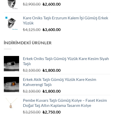
Orijinal
Şu
₺
2,900.00
₺
2,600.00
fiyat:
andaki
₺2,900.00.
fiyat:
Kare Oniks Taşlı Erzurum Kalem İşi Gümüş Erkek
₺2,600.00.
Yüzük
Orijinal
Şu
₺
4,125.00
₺
3,600.00
fiyat:
andaki
₺4,125.00.
fiyat:
İNDIRIMDEKI ÜRÜNLER
₺3,600.00.
Erkek Oniks Taşlı Gümüş Yüzük Kare Kesim Siyah
Taşlı
Orijinal
Şu
₺
2,100.00
₺
1,800.00
fiyat:
andaki
Erkek Akik Taşlı Gümüş Yüzük Kare Kesim
₺2,100.00.
fiyat:
Kahverengi Taşlı
₺1,800.00.
Orijinal
Şu
₺
2,100.00
₺
1,800.00
fiyat:
andaki
Pembe Kuvars Taşlı Gümüş Kolye – Faset Kesim
₺2,100.00.
fiyat:
Doğal Taş Altın Kaplama Tasarım Kolye
₺1,800.00.
Orijinal
Şu
₺
3,250.00
₺
2,750.00