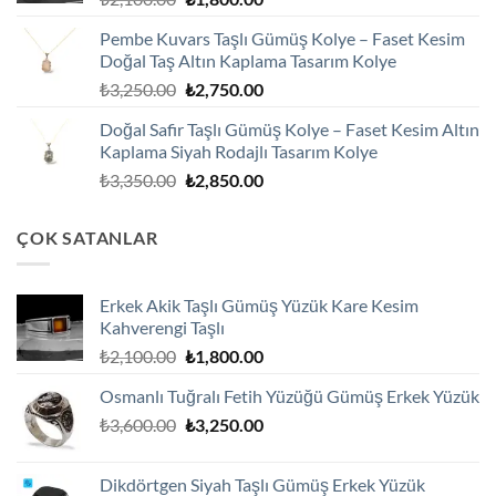
fiyat:
andaki
Pembe Kuvars Taşlı Gümüş Kolye – Faset Kesim
₺2,100.00.
fiyat:
Doğal Taş Altın Kaplama Tasarım Kolye
₺1,800.00.
Orijinal
Şu
₺
3,250.00
₺
2,750.00
fiyat:
andaki
Doğal Safir Taşlı Gümüş Kolye – Faset Kesim Altın
₺3,250.00.
fiyat:
Kaplama Siyah Rodajlı Tasarım Kolye
₺2,750.00.
Orijinal
Şu
₺
3,350.00
₺
2,850.00
fiyat:
andaki
₺3,350.00.
fiyat:
ÇOK SATANLAR
₺2,850.00.
Erkek Akik Taşlı Gümüş Yüzük Kare Kesim
Kahverengi Taşlı
Orijinal
Şu
₺
2,100.00
₺
1,800.00
fiyat:
andaki
Osmanlı Tuğralı Fetih Yüzüğü Gümüş Erkek Yüzük
₺2,100.00.
fiyat:
Orijinal
Şu
₺
3,600.00
₺
3,250.00
₺1,800.00.
fiyat:
andaki
₺3,600.00.
fiyat:
Dikdörtgen Siyah Taşlı Gümüş Erkek Yüzük
₺3,250.00.