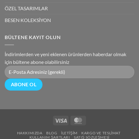
ÖZEL TASARIMLAR
BESEN KOLEKSİYON
BÜLTENE KAYIT OLUN
İndirimlerden ve yeni eklenen ürünlerden haberdar olmak
için bültene abone olabilirsiniz
Visa
MasterCard
HAKKIMIZDA
BLOG
İLETIŞIM
KARGO VE TESLIMAT
KULLANIM ŞARTLARI
SATIŞ SÖZLEŞMESI