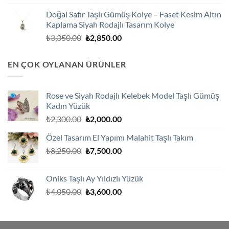
fiyat:
andaki
Doğal Safir Taşlı Gümüş Kolye – Faset Kesim Altın
₺3,250.00.
fiyat:
Kaplama Siyah Rodajlı Tasarım Kolye
₺2,750.00.
Orijinal
Şu
₺
3,350.00
₺
2,850.00
fiyat:
andaki
₺3,350.00.
fiyat:
EN ÇOK OYLANAN ÜRÜNLER
₺2,850.00.
Rose ve Siyah Rodajlı Kelebek Model Taşlı Gümüş
Kadın Yüzük
Orijinal
Şu
₺
2,300.00
₺
2,000.00
fiyat:
andaki
Özel Tasarım El Yapımı Malahit Taşlı Takım
₺2,300.00.
fiyat:
Orijinal
Şu
₺
8,250.00
₺
7,500.00
₺2,000.00.
fiyat:
andaki
₺8,250.00.
fiyat:
Oniks Taşlı Ay Yıldızlı Yüzük
₺7,500.00.
Orijinal
Şu
₺
4,050.00
₺
3,600.00
fiyat:
andaki
₺4,050.00.
fiyat:
₺3,600.00.