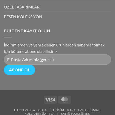
ÖZEL TASARIMLAR
BESEN KOLEKSİYON
BÜLTENE KAYIT OLUN
İndirimlerden ve yeni eklenen ürünlerden haberdar olmak
için bültene abone olabilirsiniz
Visa
MasterCard
HAKKIMIZDA
BLOG
İLETIŞIM
KARGO VE TESLIMAT
KULLANIM ŞARTLARI
SATIŞ SÖZLEŞMESI