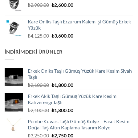
Orijinal
Şu
₺
2,900.00
₺
2,600.00
fiyat:
andaki
₺2,900.00.
fiyat:
Kare Oniks Taşlı Erzurum Kalem İşi Gümüş Erkek
₺2,600.00.
Yüzük
Orijinal
Şu
₺
4,125.00
₺
3,600.00
fiyat:
andaki
₺4,125.00.
fiyat:
İNDIRIMDEKI ÜRÜNLER
₺3,600.00.
Erkek Oniks Taşlı Gümüş Yüzük Kare Kesim Siyah
Taşlı
Orijinal
Şu
₺
2,100.00
₺
1,800.00
fiyat:
andaki
Erkek Akik Taşlı Gümüş Yüzük Kare Kesim
₺2,100.00.
fiyat:
Kahverengi Taşlı
₺1,800.00.
Orijinal
Şu
₺
2,100.00
₺
1,800.00
fiyat:
andaki
Pembe Kuvars Taşlı Gümüş Kolye – Faset Kesim
₺2,100.00.
fiyat:
Doğal Taş Altın Kaplama Tasarım Kolye
₺1,800.00.
Orijinal
Şu
₺
3,250.00
₺
2,750.00