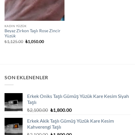
KADIN YÜZÜK
Beyaz Zirkon Taşlı Rose Zincir
Yüzük
Orijinal
Şu
₺
1,125.00
₺
1,050.00
fiyat:
andaki
₺1,125.00.
fiyat:
₺1,050.00.
SON EKLENENLER
Erkek Oniks Taşlı Gümüş Yüzük Kare Kesim Siyah
Taşlı
Orijinal
Şu
₺
2,100.00
₺
1,800.00
fiyat:
andaki
Erkek Akik Taşlı Gümüş Yüzük Kare Kesim
₺2,100.00.
fiyat:
Kahverengi Taşlı
₺1,800.00.
Orijinal
Şu
₺
2,100.00
₺
1,800.00