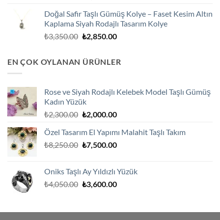
fiyat:
andaki
Doğal Safir Taşlı Gümüş Kolye – Faset Kesim Altın
₺3,250.00.
fiyat:
Kaplama Siyah Rodajlı Tasarım Kolye
₺2,750.00.
Orijinal
Şu
₺
3,350.00
₺
2,850.00
fiyat:
andaki
₺3,350.00.
fiyat:
EN ÇOK OYLANAN ÜRÜNLER
₺2,850.00.
Rose ve Siyah Rodajlı Kelebek Model Taşlı Gümüş
Kadın Yüzük
Orijinal
Şu
₺
2,300.00
₺
2,000.00
fiyat:
andaki
Özel Tasarım El Yapımı Malahit Taşlı Takım
₺2,300.00.
fiyat:
Orijinal
Şu
₺
8,250.00
₺
7,500.00
₺2,000.00.
fiyat:
andaki
₺8,250.00.
fiyat:
Oniks Taşlı Ay Yıldızlı Yüzük
₺7,500.00.
Orijinal
Şu
₺
4,050.00
₺
3,600.00
fiyat:
andaki
₺4,050.00.
fiyat:
₺3,600.00.