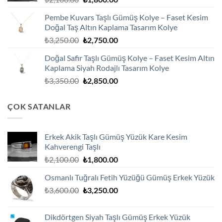
fiyat:
andaki
Pembe Kuvars Taşlı Gümüş Kolye – Faset Kesim
₺2,100.00.
fiyat:
Doğal Taş Altın Kaplama Tasarım Kolye
₺1,800.00.
Orijinal
Şu
₺
3,250.00
₺
2,750.00
fiyat:
andaki
Doğal Safir Taşlı Gümüş Kolye – Faset Kesim Altın
₺3,250.00.
fiyat:
Kaplama Siyah Rodajlı Tasarım Kolye
₺2,750.00.
Orijinal
Şu
₺
3,350.00
₺
2,850.00
fiyat:
andaki
₺3,350.00.
fiyat:
ÇOK SATANLAR
₺2,850.00.
Erkek Akik Taşlı Gümüş Yüzük Kare Kesim
Kahverengi Taşlı
Orijinal
Şu
₺
2,100.00
₺
1,800.00
fiyat:
andaki
Osmanlı Tuğralı Fetih Yüzüğü Gümüş Erkek Yüzük
₺2,100.00.
fiyat:
Orijinal
Şu
₺
3,600.00
₺
3,250.00
₺1,800.00.
fiyat:
andaki
₺3,600.00.
fiyat:
Dikdörtgen Siyah Taşlı Gümüş Erkek Yüzük
₺3,250.00.