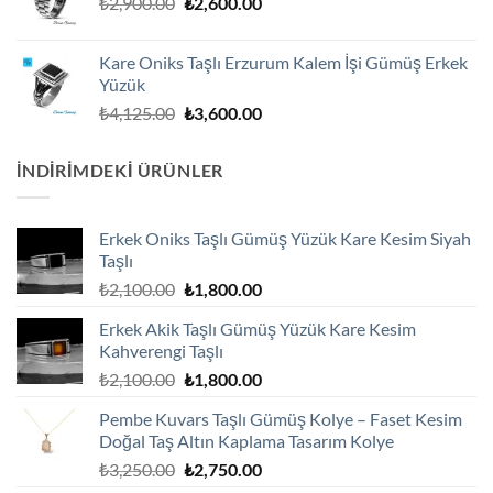
Orijinal
Şu
₺
2,900.00
₺
2,600.00
fiyat:
andaki
₺2,900.00.
fiyat:
Kare Oniks Taşlı Erzurum Kalem İşi Gümüş Erkek
₺2,600.00.
Yüzük
Orijinal
Şu
₺
4,125.00
₺
3,600.00
fiyat:
andaki
₺4,125.00.
fiyat:
İNDIRIMDEKI ÜRÜNLER
₺3,600.00.
Erkek Oniks Taşlı Gümüş Yüzük Kare Kesim Siyah
Taşlı
Orijinal
Şu
₺
2,100.00
₺
1,800.00
fiyat:
andaki
Erkek Akik Taşlı Gümüş Yüzük Kare Kesim
₺2,100.00.
fiyat:
Kahverengi Taşlı
₺1,800.00.
Orijinal
Şu
₺
2,100.00
₺
1,800.00
fiyat:
andaki
Pembe Kuvars Taşlı Gümüş Kolye – Faset Kesim
₺2,100.00.
fiyat:
Doğal Taş Altın Kaplama Tasarım Kolye
₺1,800.00.
Orijinal
Şu
₺
3,250.00
₺
2,750.00
fiyat:
andaki