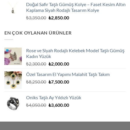
Doğal Safir Taşlı Gümüş Kolye – Faset Kesim Altın
₺3,250.00.
fiyat:
Kaplama Siyah Rodajlı Tasarım Kolye
₺2,750.00.
Orijinal
Şu
₺
3,350.00
₺
2,850.00
fiyat:
andaki
₺3,350.00.
fiyat:
EN ÇOK OYLANAN ÜRÜNLER
₺2,850.00.
Rose ve Siyah Rodajlı Kelebek Model Taşlı Gümüş
Kadın Yüzük
Orijinal
Şu
₺
2,300.00
₺
2,000.00
fiyat:
andaki
Özel Tasarım El Yapımı Malahit Taşlı Takım
₺2,300.00.
fiyat:
Orijinal
Şu
₺
8,250.00
₺
7,500.00
₺2,000.00.
fiyat:
andaki
₺8,250.00.
fiyat:
Oniks Taşlı Ay Yıldızlı Yüzük
₺7,500.00.
Orijinal
Şu
₺
4,050.00
₺
3,600.00
fiyat:
andaki
₺4,050.00.
fiyat:
₺3,600.00.