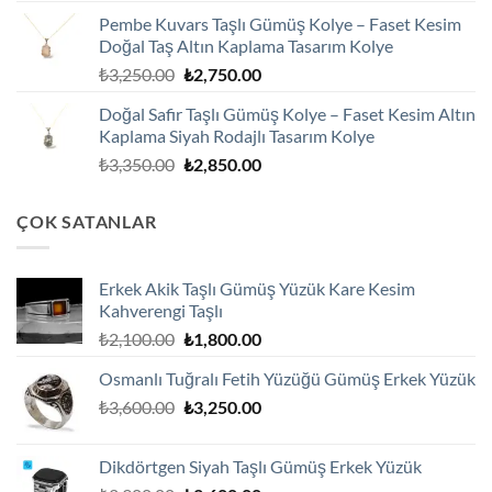
fiyat:
andaki
Pembe Kuvars Taşlı Gümüş Kolye – Faset Kesim
₺2,100.00.
fiyat:
Doğal Taş Altın Kaplama Tasarım Kolye
₺1,800.00.
Orijinal
Şu
₺
3,250.00
₺
2,750.00
fiyat:
andaki
Doğal Safir Taşlı Gümüş Kolye – Faset Kesim Altın
₺3,250.00.
fiyat:
Kaplama Siyah Rodajlı Tasarım Kolye
₺2,750.00.
Orijinal
Şu
₺
3,350.00
₺
2,850.00
fiyat:
andaki
₺3,350.00.
fiyat:
ÇOK SATANLAR
₺2,850.00.
Erkek Akik Taşlı Gümüş Yüzük Kare Kesim
Kahverengi Taşlı
Orijinal
Şu
₺
2,100.00
₺
1,800.00
fiyat:
andaki
Osmanlı Tuğralı Fetih Yüzüğü Gümüş Erkek Yüzük
₺2,100.00.
fiyat:
Orijinal
Şu
₺
3,600.00
₺
3,250.00
₺1,800.00.
fiyat:
andaki
₺3,600.00.
fiyat:
Dikdörtgen Siyah Taşlı Gümüş Erkek Yüzük
₺3,250.00.