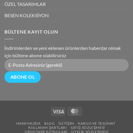
ÖZEL TASARIMLAR
BESEN KOLEKSİYON
BÜLTENE KAYIT OLUN
İndirimlerden ve yeni eklenen ürünlerden haberdar olmak
için bültene abone olabilirsiniz
Visa
MasterCard
HAKKIMIZDA
BLOG
İLETIŞIM
KARGO VE TESLIMAT
KULLANIM ŞARTLARI
SATIŞ SÖZLEŞMESI
ÜRÜN İADE KOŞULLARI
ÜYELIK SÖZLEŞMESI