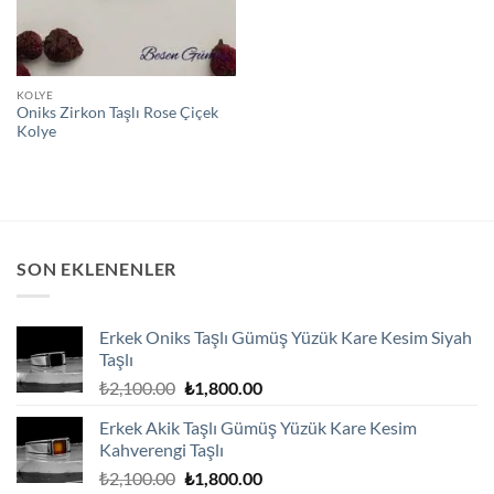
KOLYE
Oniks Zirkon Taşlı Rose Çiçek
Kolye
SON EKLENENLER
Erkek Oniks Taşlı Gümüş Yüzük Kare Kesim Siyah
Taşlı
Orijinal
Şu
₺
2,100.00
₺
1,800.00
fiyat:
andaki
Erkek Akik Taşlı Gümüş Yüzük Kare Kesim
₺2,100.00.
fiyat:
Kahverengi Taşlı
₺1,800.00.
Orijinal
Şu
₺
2,100.00
₺
1,800.00