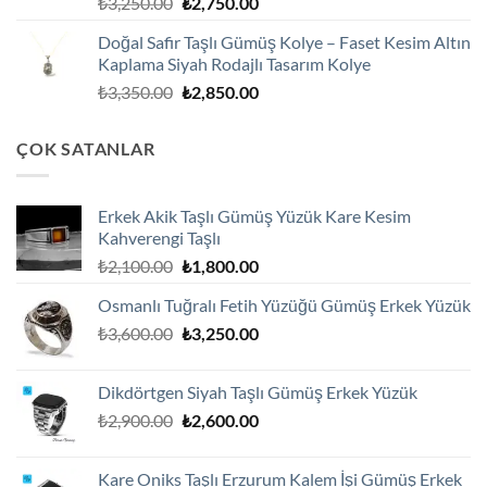
Orijinal
Şu
₺
3,250.00
₺
2,750.00
fiyat:
andaki
Doğal Safir Taşlı Gümüş Kolye – Faset Kesim Altın
₺3,250.00.
fiyat:
Kaplama Siyah Rodajlı Tasarım Kolye
₺2,750.00.
Orijinal
Şu
₺
3,350.00
₺
2,850.00
fiyat:
andaki
₺3,350.00.
fiyat:
ÇOK SATANLAR
₺2,850.00.
Erkek Akik Taşlı Gümüş Yüzük Kare Kesim
Kahverengi Taşlı
Orijinal
Şu
₺
2,100.00
₺
1,800.00
fiyat:
andaki
Osmanlı Tuğralı Fetih Yüzüğü Gümüş Erkek Yüzük
₺2,100.00.
fiyat:
Orijinal
Şu
₺
3,600.00
₺
3,250.00
₺1,800.00.
fiyat:
andaki
₺3,600.00.
fiyat:
Dikdörtgen Siyah Taşlı Gümüş Erkek Yüzük
₺3,250.00.
Orijinal
Şu
₺
2,900.00
₺
2,600.00
fiyat:
andaki
₺2,900.00.
fiyat:
Kare Oniks Taşlı Erzurum Kalem İşi Gümüş Erkek