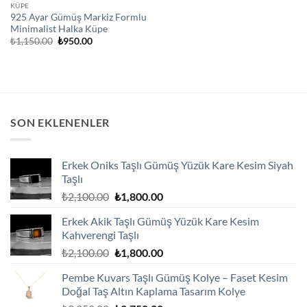
KÜPE
925 Ayar Gümüş Markiz Formlu
Minimalist Halka Küpe
Orijinal
Şu
₺
1,150.00
₺
950.00
fiyat:
andaki
₺1,150.00.
fiyat:
₺950.00.
SON EKLENENLER
Erkek Oniks Taşlı Gümüş Yüzük Kare Kesim Siyah
Taşlı
Orijinal
Şu
₺
2,100.00
₺
1,800.00
fiyat:
andaki
Erkek Akik Taşlı Gümüş Yüzük Kare Kesim
₺2,100.00.
fiyat:
Kahverengi Taşlı
₺1,800.00.
Orijinal
Şu
₺
2,100.00
₺
1,800.00
fiyat:
andaki
Pembe Kuvars Taşlı Gümüş Kolye – Faset Kesim
₺2,100.00.
fiyat:
Doğal Taş Altın Kaplama Tasarım Kolye
₺1,800.00.