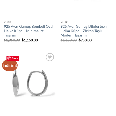
KÜPE
KÜPE
925 Ayar Gümüş Bombeli Oval
925 Ayar Gümüş Dikdörtgen
Halka Küpe – Minimalist
Halka Küpe – Zirkon Taşlı
Tasarım
Modern Tasarım
Orijinal
Şu
Orijinal
Şu
₺
1,350.00
₺
1,150.00
₺
1,150.00
₺
950.00
fiyat:
andaki
fiyat:
andaki
₺1,350.00.
fiyat:
₺1,150.00.
fiyat:
₺1,150.00.
₺950.00.
Save
İndirim!
Add to
wishlist