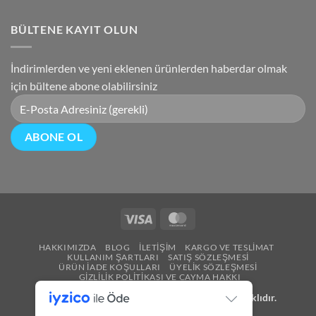
BÜLTENE KAYIT OLUN
İndirimlerden ve yeni eklenen ürünlerden haberdar olmak
için bültene abone olabilirsiniz
Visa
MasterCard
HAKKIMIZDA
BLOG
İLETIŞIM
KARGO VE TESLIMAT
KULLANIM ŞARTLARI
SATIŞ SÖZLEŞMESI
ÜRÜN İADE KOŞULLARI
ÜYELIK SÖZLEŞMESI
GIZLILIK POLITIKASI VE CAYMA HAKKI
Copyright 2026 ©
Besen Gümüş
Tüm Hakları Saklıdır.