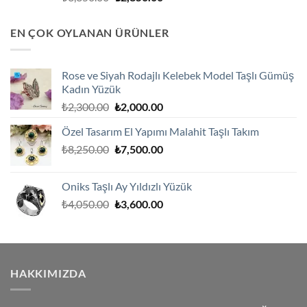
fiyat:
andaki
₺3,350.00.
fiyat:
EN ÇOK OYLANAN ÜRÜNLER
₺2,850.00.
Rose ve Siyah Rodajlı Kelebek Model Taşlı Gümüş
Kadın Yüzük
Orijinal
Şu
₺
2,300.00
₺
2,000.00
fiyat:
andaki
Özel Tasarım El Yapımı Malahit Taşlı Takım
₺2,300.00.
fiyat:
Orijinal
Şu
₺
8,250.00
₺
7,500.00
₺2,000.00.
fiyat:
andaki
₺8,250.00.
fiyat:
Oniks Taşlı Ay Yıldızlı Yüzük
₺7,500.00.
Orijinal
Şu
₺
4,050.00
₺
3,600.00
fiyat:
andaki
₺4,050.00.
fiyat:
₺3,600.00.
HAKKIMIZDA