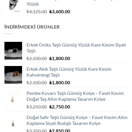
₺2,600.00.
Yüzük
Orijinal
Şu
₺
4,125.00
₺
3,600.00
fiyat:
andaki
₺4,125.00.
fiyat:
İNDIRIMDEKI ÜRÜNLER
₺3,600.00.
Erkek Oniks Taşlı Gümüş Yüzük Kare Kesim Siyah
Taşlı
Orijinal
Şu
₺
2,100.00
₺
1,800.00
fiyat:
andaki
Erkek Akik Taşlı Gümüş Yüzük Kare Kesim
₺2,100.00.
fiyat:
Kahverengi Taşlı
₺1,800.00.
Orijinal
Şu
₺
2,100.00
₺
1,800.00
fiyat:
andaki
Pembe Kuvars Taşlı Gümüş Kolye – Faset Kesim
₺2,100.00.
fiyat:
Doğal Taş Altın Kaplama Tasarım Kolye
₺1,800.00.
Orijinal
Şu
₺
3,250.00
₺
2,750.00
fiyat:
andaki
Doğal Safir Taşlı Gümüş Kolye – Faset Kesim Altın
₺3,250.00.
fiyat:
Kaplama Siyah Rodajlı Tasarım Kolye
₺2,750.00.
Orijinal
Şu
₺
3,350.00
₺
2,850.00