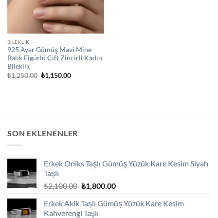
BİLEKLİK
925 Ayar Gümüş Mavi Mine
Balık Figürlü Çift Zincirli Kadın
Bileklik
Orijinal
Şu
₺
1,250.00
₺
1,150.00
fiyat:
andaki
₺1,250.00.
fiyat:
₺1,150.00.
SON EKLENENLER
Erkek Oniks Taşlı Gümüş Yüzük Kare Kesim Siyah
Taşlı
Orijinal
Şu
₺
2,100.00
₺
1,800.00
fiyat:
andaki
Erkek Akik Taşlı Gümüş Yüzük Kare Kesim
₺2,100.00.
fiyat:
Kahverengi Taşlı
₺1,800.00.