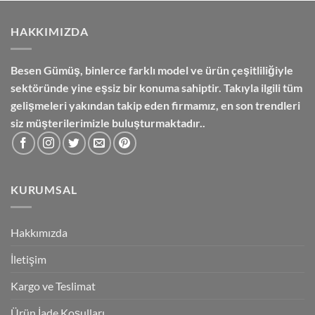
₺3,600.00.
HAKKIMIZDA
Besen Gümüş,
binlerce farklı model ve ürün çeşitliliğiyle
sektöründe yine eşsiz bir konuma sahiptir. Takıyla ilgili tüm
gelişmeleri yakından takip eden firmamız, en son trendleri
siz müşterilerimizle buluşturmaktadır..
KURUMSAL
Hakkımızda
İletişim
Kargo ve Teslimat
Ürün İade Koşulları