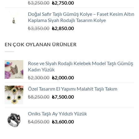
Orijinal
Şu
₺
3,250.00
₺
2,750.00
fiyat:
andaki
Doğal Safir Taşlı Gümüş Kolye – Faset Kesim Altın
₺3,250.00.
fiyat:
Kaplama Siyah Rodajlı Tasarım Kolye
₺2,750.00.
Orijinal
Şu
₺
3,350.00
₺
2,850.00
fiyat:
andaki
₺3,350.00.
fiyat:
EN ÇOK OYLANAN ÜRÜNLER
₺2,850.00.
Rose ve Siyah Rodajlı Kelebek Model Taşlı Gümüş
Kadın Yüzük
Orijinal
Şu
₺
2,300.00
₺
2,000.00
fiyat:
andaki
Özel Tasarım El Yapımı Malahit Taşlı Takım
₺2,300.00.
fiyat:
Orijinal
Şu
₺
8,250.00
₺
7,500.00
₺2,000.00.
fiyat:
andaki
₺8,250.00.
fiyat:
Oniks Taşlı Ay Yıldızlı Yüzük
₺7,500.00.
Orijinal
Şu
₺
4,050.00
₺
3,600.00
fiyat:
andaki
₺4,050.00.
fiyat: