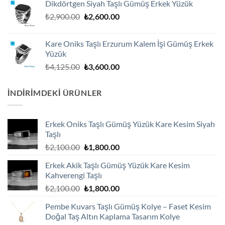
Dikdörtgen Siyah Taşlı Gümüş Erkek Yüzük
₺3,250.00.
Orijinal
Şu
₺
2,900.00
₺
2,600.00
fiyat:
andaki
₺2,900.00.
fiyat:
Kare Oniks Taşlı Erzurum Kalem İşi Gümüş Erkek
₺2,600.00.
Yüzük
Orijinal
Şu
₺
4,125.00
₺
3,600.00
fiyat:
andaki
₺4,125.00.
fiyat:
İNDIRIMDEKI ÜRÜNLER
₺3,600.00.
Erkek Oniks Taşlı Gümüş Yüzük Kare Kesim Siyah
Taşlı
Orijinal
Şu
₺
2,100.00
₺
1,800.00
fiyat:
andaki
Erkek Akik Taşlı Gümüş Yüzük Kare Kesim
₺2,100.00.
fiyat:
Kahverengi Taşlı
₺1,800.00.
Orijinal
Şu
₺
2,100.00
₺
1,800.00
fiyat:
andaki
Pembe Kuvars Taşlı Gümüş Kolye – Faset Kesim
₺2,100.00.
fiyat:
Doğal Taş Altın Kaplama Tasarım Kolye
₺1,800.00.