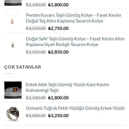
Orijinal
Şu
₺
2,100.00
₺
1,800.00
fiyat:
andaki
Pembe Kuvars Taşlı Gümüş Kolye – Faset Kesim
₺2,100.00.
fiyat:
Doğal Taş Altın Kaplama Tasarım Kolye
₺1,800.00.
Orijinal
Şu
₺
3,250.00
₺
2,750.00
fiyat:
andaki
Doğal Safir Taşlı Gümüş Kolye – Faset Kesim Altın
₺3,250.00.
fiyat:
Kaplama Siyah Rodajlı Tasarım Kolye
₺2,750.00.
Orijinal
Şu
₺
3,350.00
₺
2,850.00
fiyat:
andaki
₺3,350.00.
fiyat:
ÇOK SATANLAR
₺2,850.00.
Erkek Akik Taşlı Gümüş Yüzük Kare Kesim
Kahverengi Taşlı
Orijinal
Şu
₺
2,100.00
₺
1,800.00
fiyat:
andaki
Osmanlı Tuğralı Fetih Yüzüğü Gümüş Erkek Yüzük
₺2,100.00.
fiyat:
Orijinal
Şu
₺
3,600.00
₺
3,250.00
₺1,800.00.
fiyat:
andaki
₺3,600.00.
fiyat: