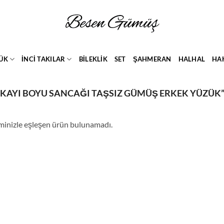
ÜK
İNCİ TAKILAR
BİLEKLİK
SET
ŞAHMERAN
HALHAL
HA
IŞ KAYI BOYU SANCAĞI TAŞSIZ GÜMÜŞ ERKEK YÜZÜK
minizle eşleşen ürün bulunamadı.