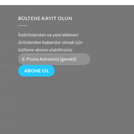
0.
fiyat:
₺2,850.00.
BÜLTENE KAYIT OLUN
İndirimlerden ve yeni eklenen
ürünlerden haberdar olmak için
bültene abone olabilirsiniz