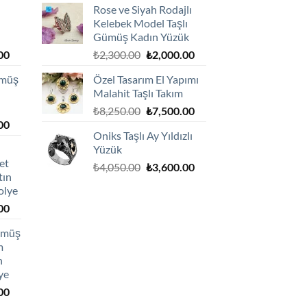
Rose ve Siyah Rodajlı
Kelebek Model Taşlı
Gümüş Kadın Yüzük
Şu
Orijinal
Şu
00
₺
2,300.00
₺
2,000.00
andaki
fiyat:
andaki
ümüş
Özel Tasarım El Yapımı
0.
fiyat:
₺2,300.00.
fiyat:
Malahit Taşlı Takım
₺1,800.00.
₺2,000.00.
Orijinal
Şu
₺
8,250.00
₺
7,500.00
Şu
00
fiyat:
andaki
Oniks Taşlı Ay Yıldızlı
andaki
₺8,250.00.
fiyat:
Yüzük
0.
fiyat:
₺7,500.00.
et
Orijinal
Şu
₺1,800.00.
₺
4,050.00
₺
3,600.00
tın
fiyat:
andaki
olye
₺4,050.00.
fiyat:
Şu
00
₺3,600.00.
andaki
Gümüş
0.
fiyat:
m
₺2,750.00.
h
ye
Şu
00
andaki