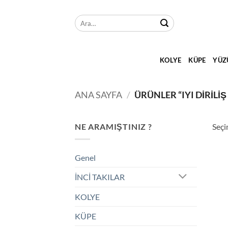
İçeriğe
atla
Ara:
KOLYE
KÜPE
YÜZ
ANA SAYFA
/
ÜRÜNLER “IYI DIRIL
NE ARAMIŞTINIZ ?
Seçi
Genel
İNCİ TAKILAR
KOLYE
KÜPE