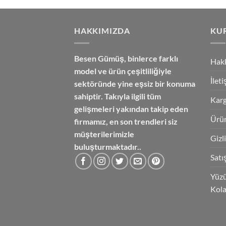
₺3,350.00.
fiyat:
₺2,850.00.
HAKKIMIZDA
KU
Besen Gümüş,
binlerce farklı
Hak
model ve ürün çeşitliliğiyle
İlet
sektöründe yine eşsiz bir konuma
sahiptir. Takıyla ilgili tüm
Karg
gelişmeleri yakından takip eden
Ürün
firmamız, en son trendleri siz
müşterilerimizle
Gizl
buluşturmaktadır..
Satı
Yüzü
Kola