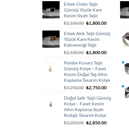
Erkek Oniks Taşlı
Gümüş Yüzük Kare
Kesim Siyah Taşlı
Orijinal
Şu
₺
2,100.00
₺
1,800.00
fiyat:
andaki
Erkek Akik Taşlı Gümüş
₺2,100.00.
fiyat:
Yüzük Kare Kesim
₺1,800.00.
Kahverengi Taşlı
Orijinal
Şu
₺
2,100.00
₺
1,800.00
fiyat:
andaki
Pembe Kuvars Taşlı
₺2,100.00.
fiyat:
Gümüş Kolye – Faset
₺1,800.00.
Kesim Doğal Taş Altın
Kaplama Tasarım Kolye
Orijinal
Şu
₺
3,250.00
₺
2,750.00
fiyat:
andaki
Doğal Safir Taşlı Gümüş
₺3,250.00.
fiyat:
Kolye – Faset Kesim
₺2,750.00.
Altın Kaplama Siyah
Rodajlı Tasarım Kolye
Orijinal
Şu
₺
3,350.00
₺
2,850.00
fiyat:
andaki