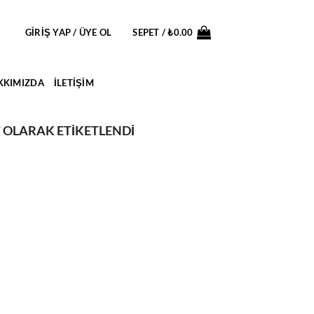
GIRIŞ YAP / ÜYE OL
SEPET /
₺
0.00
KKIMIZDA
İLETIŞIM
” OLARAK ETIKETLENDI