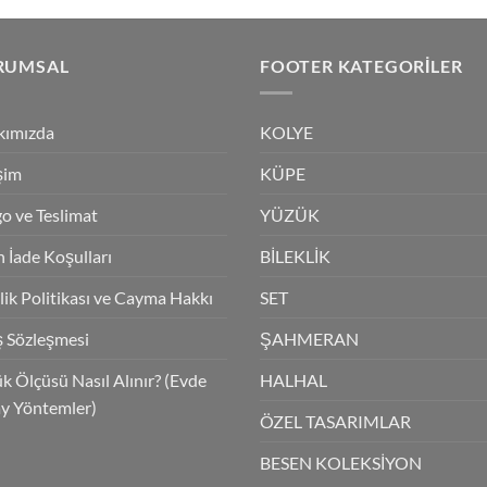
₺3,350.0
RUMSAL
FOOTER KATEGORILER
kımızda
KOLYE
işim
KÜPE
o ve Teslimat
YÜZÜK
 İade Koşulları
BİLEKLİK
ilik Politikası ve Cayma Hakkı
SET
ş Sözleşmesi
ŞAHMERAN
k Ölçüsü Nasıl Alınır? (Evde
HALHAL
y Yöntemler)
ÖZEL TASARIMLAR
BESEN KOLEKSİYON