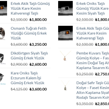
Erkek Akik Taşlı Gümüş
Erkek Oniks Taşlı
Yüzük Kare Kesim
Gümüş Yüzük Kare
Kahverengi Taşlı
Kesim Siyah Taşlı
Orijinal
Şu
Orijinal
₺
2,100.00
₺
1,800.00
₺
2,100.00
₺
1,800.
fiyat:
andaki
fiyat:
Osmanlı Tuğralı Fetih
Erkek Akik Taşlı G
₺2,100.00.
fiyat:
₺2,100.0
Yüzüğü Gümüş Erkek
Yüzük Kare Kesim
₺1,800.00.
Yüzük
Kahverengi Taşlı
Orijinal
Şu
Orijinal
₺
3,600.00
₺
3,250.00
₺
2,100.00
₺
1,800.
fiyat:
andaki
fiyat:
Dikdörtgen Siyah Taşlı
Pembe Kuvars Taşlı
₺3,600.00.
fiyat:
₺2,100.0
Gümüş Erkek Yüzük
Gümüş Kolye – Fas
₺3,250.00.
Kesim Doğal Taş Al
Orijinal
Şu
₺
2,900.00
₺
2,600.00
Kaplama Tasarım K
fiyat:
andaki
Kare Oniks Taşlı
Orijinal
₺
3,250.00
₺
2,750.
₺2,900.00.
fiyat:
Erzurum Kalem İşi
fiyat:
₺2,600.00.
Gümüş Erkek Yüzük
Doğal Safir Taşlı 
₺3,250.0
Kolye – Faset Kesi
Orijinal
Şu
₺
4,125.00
₺
3,600.00
Altın Kaplama Siya
fiyat:
andaki
Rodajlı Tasarım Kol
₺4,125.00.
fiyat:
Orijinal
₺
3,350.00
₺
2,850.
₺3,600.00.
fiyat: