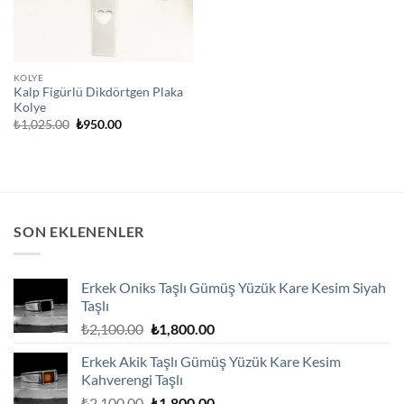
KOLYE
Kalp Figürlü Dikdörtgen Plaka
Kolye
Orijinal
Şu
₺
1,025.00
₺
950.00
fiyat:
andaki
₺1,025.00.
fiyat:
₺950.00.
SON EKLENENLER
Erkek Oniks Taşlı Gümüş Yüzük Kare Kesim Siyah
Taşlı
Orijinal
Şu
₺
2,100.00
₺
1,800.00
fiyat:
andaki
Erkek Akik Taşlı Gümüş Yüzük Kare Kesim
₺2,100.00.
fiyat:
Kahverengi Taşlı
₺1,800.00.
Orijinal
Şu
₺
2,100.00
₺
1,800.00