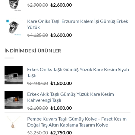
Orijinal
Şu
₺
2,900.00
₺
2,600.00
fiyat:
andaki
₺2,900.00.
fiyat:
Kare Oniks Taşlı Erzurum Kalem İşi Gümüş Erkek
₺2,600.00.
Yüzük
Orijinal
Şu
₺
4,125.00
₺
3,600.00
fiyat:
andaki
₺4,125.00.
fiyat:
İNDIRIMDEKI ÜRÜNLER
₺3,600.00.
Erkek Oniks Taşlı Gümüş Yüzük Kare Kesim Siyah
Taşlı
Orijinal
Şu
₺
2,100.00
₺
1,800.00
fiyat:
andaki
Erkek Akik Taşlı Gümüş Yüzük Kare Kesim
₺2,100.00.
fiyat:
Kahverengi Taşlı
₺1,800.00.
Orijinal
Şu
₺
2,100.00
₺
1,800.00
fiyat:
andaki
Pembe Kuvars Taşlı Gümüş Kolye – Faset Kesim
₺2,100.00.
fiyat:
Doğal Taş Altın Kaplama Tasarım Kolye
₺1,800.00.
Orijinal
Şu
₺
3,250.00
₺
2,750.00