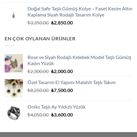
fiyat:
andaki
Doğal Safir Taşlı Gümüş Kolye – Faset Kesim Altın
₺3,250.00.
fiyat:
Kaplama Siyah Rodajlı Tasarım Kolye
₺2,750.00.
Orijinal
Şu
₺
3,350.00
₺
2,850.00
fiyat:
andaki
₺3,350.00.
fiyat:
EN ÇOK OYLANAN ÜRÜNLER
₺2,850.00.
Rose ve Siyah Rodajlı Kelebek Model Taşlı Gümüş
Kadın Yüzük
Orijinal
Şu
₺
2,300.00
₺
2,000.00
fiyat:
andaki
Özel Tasarım El Yapımı Malahit Taşlı Takım
₺2,300.00.
fiyat:
Orijinal
Şu
₺
8,250.00
₺
7,500.00
₺2,000.00.
fiyat:
andaki
₺8,250.00.
fiyat:
Oniks Taşlı Ay Yıldızlı Yüzük
₺7,500.00.
Orijinal
Şu
₺
4,050.00
₺
3,600.00
fiyat:
andaki
₺4,050.00.
fiyat:
₺3,600.00.