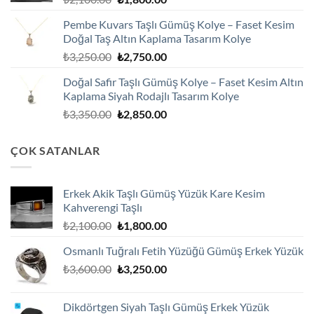
fiyat:
andaki
Pembe Kuvars Taşlı Gümüş Kolye – Faset Kesim
₺2,100.00.
fiyat:
Doğal Taş Altın Kaplama Tasarım Kolye
₺1,800.00.
Orijinal
Şu
₺
3,250.00
₺
2,750.00
fiyat:
andaki
Doğal Safir Taşlı Gümüş Kolye – Faset Kesim Altın
₺3,250.00.
fiyat:
Kaplama Siyah Rodajlı Tasarım Kolye
₺2,750.00.
Orijinal
Şu
₺
3,350.00
₺
2,850.00
fiyat:
andaki
₺3,350.00.
fiyat:
ÇOK SATANLAR
₺2,850.00.
Erkek Akik Taşlı Gümüş Yüzük Kare Kesim
Kahverengi Taşlı
Orijinal
Şu
₺
2,100.00
₺
1,800.00
fiyat:
andaki
Osmanlı Tuğralı Fetih Yüzüğü Gümüş Erkek Yüzük
₺2,100.00.
fiyat:
Orijinal
Şu
₺
3,600.00
₺
3,250.00
₺1,800.00.
fiyat:
andaki
₺3,600.00.
fiyat:
Dikdörtgen Siyah Taşlı Gümüş Erkek Yüzük
₺3,250.00.