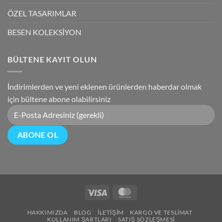
ÖZEL TASARIMLAR
BESEN KOLEKSİYON
BÜLTENE KAYIT OLUN
İndirimlerden ve yeni eklenen ürünlerden haberdar olmak
için bültene abone olabilirsiniz
Visa
MasterCard
HAKKIMIZDA
BLOG
İLETIŞIM
KARGO VE TESLIMAT
KULLANIM ŞARTLARI
SATIŞ SÖZLEŞMESI