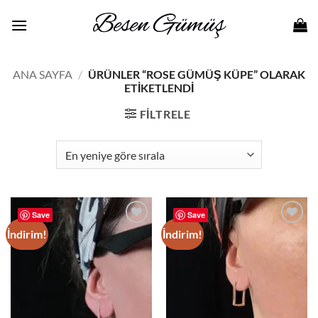
İçeriğe
atla
ANA SAYFA
/
ÜRÜNLER “ROSE GÜMÜŞ KÜPE” OLARAK
ETIKETLENDI
FILTRELE
Save
Save
İndirim!
İndirim!
Add to
Add to
wishlist
wishlist