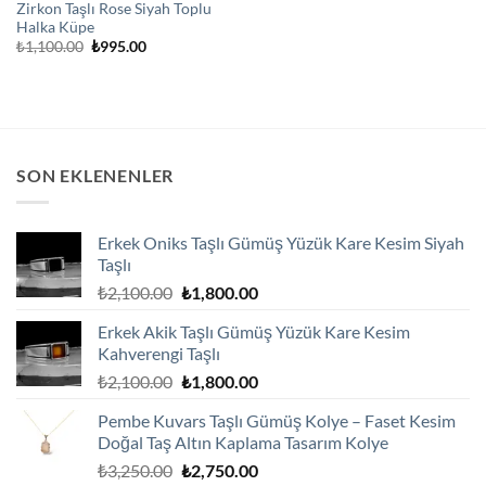
Zirkon Taşlı Rose Siyah Toplu
Halka Küpe
Orijinal
Şu
₺
1,100.00
₺
995.00
fiyat:
andaki
₺1,100.00.
fiyat:
₺995.00.
SON EKLENENLER
Erkek Oniks Taşlı Gümüş Yüzük Kare Kesim Siyah
Taşlı
Orijinal
Şu
₺
2,100.00
₺
1,800.00
fiyat:
andaki
Erkek Akik Taşlı Gümüş Yüzük Kare Kesim
₺2,100.00.
fiyat:
Kahverengi Taşlı
₺1,800.00.
Orijinal
Şu
₺
2,100.00
₺
1,800.00
fiyat:
andaki
Pembe Kuvars Taşlı Gümüş Kolye – Faset Kesim
₺2,100.00.
fiyat:
Doğal Taş Altın Kaplama Tasarım Kolye
₺1,800.00.
Orijinal
Şu
₺
3,250.00
₺
2,750.00