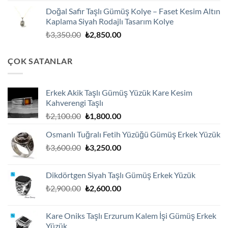
fiyat:
andaki
Doğal Safir Taşlı Gümüş Kolye – Faset Kesim Altın
₺3,250.00.
fiyat:
Kaplama Siyah Rodajlı Tasarım Kolye
₺2,750.00.
Orijinal
Şu
₺
3,350.00
₺
2,850.00
fiyat:
andaki
₺3,350.00.
fiyat:
ÇOK SATANLAR
₺2,850.00.
Erkek Akik Taşlı Gümüş Yüzük Kare Kesim
Kahverengi Taşlı
Orijinal
Şu
₺
2,100.00
₺
1,800.00
fiyat:
andaki
Osmanlı Tuğralı Fetih Yüzüğü Gümüş Erkek Yüzük
₺2,100.00.
fiyat:
Orijinal
Şu
₺
3,600.00
₺
3,250.00
₺1,800.00.
fiyat:
andaki
₺3,600.00.
fiyat:
Dikdörtgen Siyah Taşlı Gümüş Erkek Yüzük
₺3,250.00.
Orijinal
Şu
₺
2,900.00
₺
2,600.00
fiyat:
andaki
₺2,900.00.
fiyat:
Kare Oniks Taşlı Erzurum Kalem İşi Gümüş Erkek
₺2,600.00.
Yüzük