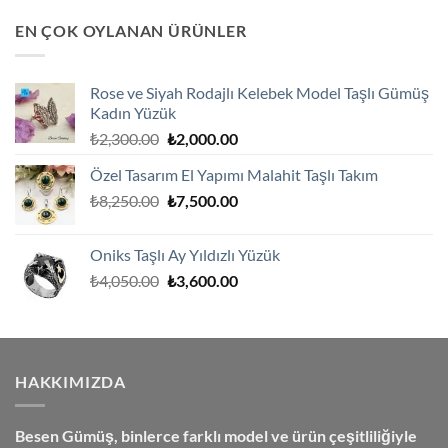
₺3,350.00.
fiyat:
EN ÇOK OYLANAN ÜRÜNLER
₺2,850.00.
Rose ve Siyah Rodajlı Kelebek Model Taşlı Gümüş
Kadın Yüzük
Orijinal
Şu
₺
2,300.00
₺
2,000.00
fiyat:
andaki
Özel Tasarım El Yapımı Malahit Taşlı Takım
₺2,300.00.
fiyat:
Orijinal
Şu
₺
8,250.00
₺
7,500.00
₺2,000.00.
fiyat:
andaki
₺8,250.00.
fiyat:
Oniks Taşlı Ay Yıldızlı Yüzük
₺7,500.00.
Orijinal
Şu
₺
4,050.00
₺
3,600.00
fiyat:
andaki
₺4,050.00.
fiyat:
₺3,600.00.
HAKKIMIZDA
Besen Gümüş,
binlerce farklı model ve ürün çeşitliliğiyle