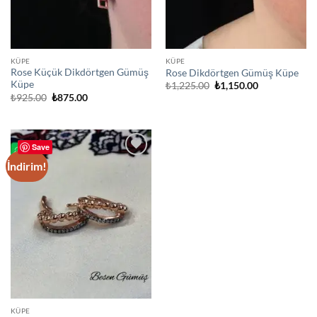
KÜPE
KÜPE
Rose Küçük Dikdörtgen Gümüş
Rose Dikdörtgen Gümüş Küpe
Küpe
Orijinal
Şu
₺
1,225.00
₺
1,150.00
fiyat:
andaki
Orijinal
Şu
₺
925.00
₺
875.00
₺1,225.00.
fiyat:
fiyat:
andaki
₺1,150.00.
₺925.00.
fiyat:
₺875.00.
Save
İndirim!
Add to
wishlist
KÜPE