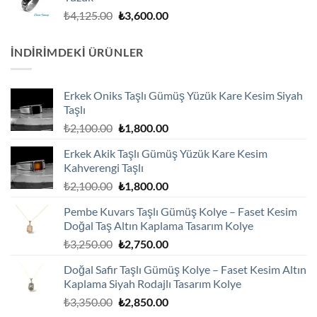
Orijinal
Şu
₺
4,125.00
₺
3,600.00
fiyat:
andaki
₺4,125.00.
fiyat:
İNDIRIMDEKI ÜRÜNLER
₺3,600.00.
Erkek Oniks Taşlı Gümüş Yüzük Kare Kesim Siyah
Taşlı
Orijinal
Şu
₺
2,100.00
₺
1,800.00
fiyat:
andaki
Erkek Akik Taşlı Gümüş Yüzük Kare Kesim
₺2,100.00.
fiyat:
Kahverengi Taşlı
₺1,800.00.
Orijinal
Şu
₺
2,100.00
₺
1,800.00
fiyat:
andaki
Pembe Kuvars Taşlı Gümüş Kolye – Faset Kesim
₺2,100.00.
fiyat:
Doğal Taş Altın Kaplama Tasarım Kolye
₺1,800.00.
Orijinal
Şu
₺
3,250.00
₺
2,750.00
fiyat:
andaki
Doğal Safir Taşlı Gümüş Kolye – Faset Kesim Altın
₺3,250.00.
fiyat:
Kaplama Siyah Rodajlı Tasarım Kolye
₺2,750.00.
Orijinal
Şu
₺
3,350.00
₺
2,850.00
fiyat:
andaki