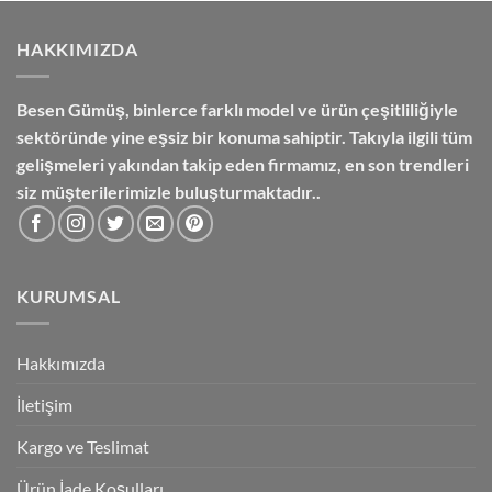
₺3,600.00.
HAKKIMIZDA
Besen Gümüş,
binlerce farklı model ve ürün çeşitliliğiyle
sektöründe yine eşsiz bir konuma sahiptir. Takıyla ilgili tüm
gelişmeleri yakından takip eden firmamız, en son trendleri
siz müşterilerimizle buluşturmaktadır..
KURUMSAL
Hakkımızda
İletişim
Kargo ve Teslimat
Ürün İade Koşulları