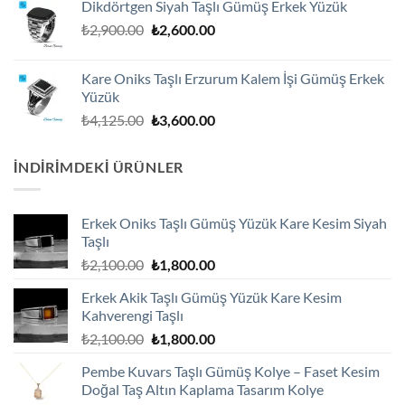
Dikdörtgen Siyah Taşlı Gümüş Erkek Yüzük
₺3,250.00.
Orijinal
Şu
₺
2,900.00
₺
2,600.00
fiyat:
andaki
₺2,900.00.
fiyat:
Kare Oniks Taşlı Erzurum Kalem İşi Gümüş Erkek
₺2,600.00.
Yüzük
Orijinal
Şu
₺
4,125.00
₺
3,600.00
fiyat:
andaki
₺4,125.00.
fiyat:
İNDIRIMDEKI ÜRÜNLER
₺3,600.00.
Erkek Oniks Taşlı Gümüş Yüzük Kare Kesim Siyah
Taşlı
Orijinal
Şu
₺
2,100.00
₺
1,800.00
fiyat:
andaki
Erkek Akik Taşlı Gümüş Yüzük Kare Kesim
₺2,100.00.
fiyat:
Kahverengi Taşlı
₺1,800.00.
Orijinal
Şu
₺
2,100.00
₺
1,800.00
fiyat:
andaki
Pembe Kuvars Taşlı Gümüş Kolye – Faset Kesim
₺2,100.00.
fiyat:
Doğal Taş Altın Kaplama Tasarım Kolye
₺1,800.00.