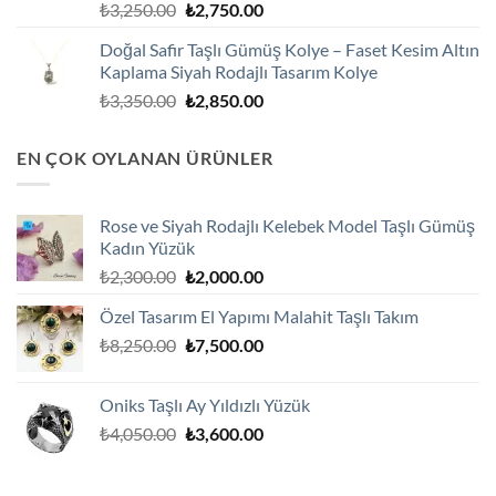
Orijinal
Şu
₺
3,250.00
₺
2,750.00
fiyat:
andaki
Doğal Safir Taşlı Gümüş Kolye – Faset Kesim Altın
₺3,250.00.
fiyat:
Kaplama Siyah Rodajlı Tasarım Kolye
₺2,750.00.
Orijinal
Şu
₺
3,350.00
₺
2,850.00
fiyat:
andaki
₺3,350.00.
fiyat:
EN ÇOK OYLANAN ÜRÜNLER
₺2,850.00.
Rose ve Siyah Rodajlı Kelebek Model Taşlı Gümüş
Kadın Yüzük
Orijinal
Şu
₺
2,300.00
₺
2,000.00
fiyat:
andaki
Özel Tasarım El Yapımı Malahit Taşlı Takım
₺2,300.00.
fiyat:
Orijinal
Şu
₺
8,250.00
₺
7,500.00
₺2,000.00.
fiyat:
andaki
₺8,250.00.
fiyat:
Oniks Taşlı Ay Yıldızlı Yüzük
₺7,500.00.
Orijinal
Şu
₺
4,050.00
₺
3,600.00
fiyat:
andaki
₺4,050.00.
fiyat: