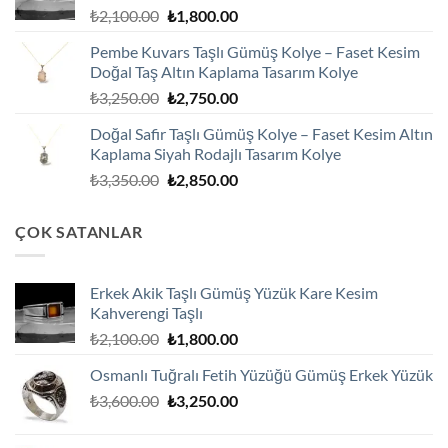
Orijinal
Şu
₺
2,100.00
₺
1,800.00
fiyat:
andaki
Pembe Kuvars Taşlı Gümüş Kolye – Faset Kesim
₺2,100.00.
fiyat:
Doğal Taş Altın Kaplama Tasarım Kolye
₺1,800.00.
Orijinal
Şu
₺
3,250.00
₺
2,750.00
fiyat:
andaki
Doğal Safir Taşlı Gümüş Kolye – Faset Kesim Altın
₺3,250.00.
fiyat:
Kaplama Siyah Rodajlı Tasarım Kolye
₺2,750.00.
Orijinal
Şu
₺
3,350.00
₺
2,850.00
fiyat:
andaki
₺3,350.00.
fiyat:
ÇOK SATANLAR
₺2,850.00.
Erkek Akik Taşlı Gümüş Yüzük Kare Kesim
Kahverengi Taşlı
Orijinal
Şu
₺
2,100.00
₺
1,800.00
fiyat:
andaki
Osmanlı Tuğralı Fetih Yüzüğü Gümüş Erkek Yüzük
₺2,100.00.
fiyat:
Orijinal
Şu
₺
3,600.00
₺
3,250.00
₺1,800.00.
fiyat:
andaki
₺3,600.00.
fiyat: