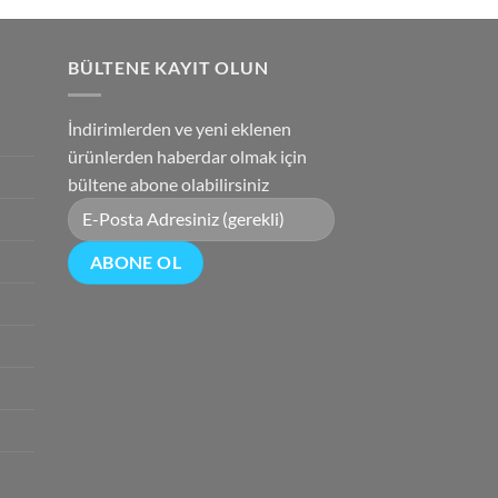
0.
fiyat:
₺2,850.00.
BÜLTENE KAYIT OLUN
İndirimlerden ve yeni eklenen
ürünlerden haberdar olmak için
bültene abone olabilirsiniz