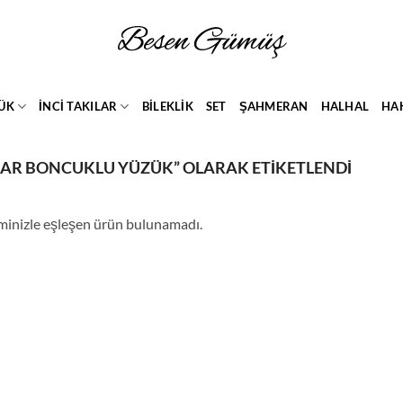
ÜK
İNCİ TAKILAR
BİLEKLİK
SET
ŞAHMERAN
HALHAL
HA
ZAR BONCUKLU YÜZÜK” OLARAK ETIKETLENDI
minizle eşleşen ürün bulunamadı.