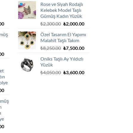
Rose ve Siyah Rodajlı
Kelebek Model Taşlı
Gümüş Kadın Yüzük
Şu
Orijinal
Şu
00
₺
2,300.00
₺
2,000.00
andaki
fiyat:
andaki
ümüş
Özel Tasarım El Yapımı
0.
fiyat:
₺2,300.00.
fiyat:
Malahit Taşlı Takım
₺1,800.00.
₺2,000.00.
Orijinal
Şu
₺
8,250.00
₺
7,500.00
Şu
00
fiyat:
andaki
Oniks Taşlı Ay Yıldızlı
andaki
₺8,250.00.
fiyat:
Yüzük
0.
fiyat:
₺7,500.00.
et
Orijinal
Şu
₺1,800.00.
₺
4,050.00
₺
3,600.00
tın
fiyat:
andaki
olye
₺4,050.00.
fiyat:
Şu
00
₺3,600.00.
andaki
Gümüş
0.
fiyat:
m
₺2,750.00.
h
ye
Şu
00
andaki