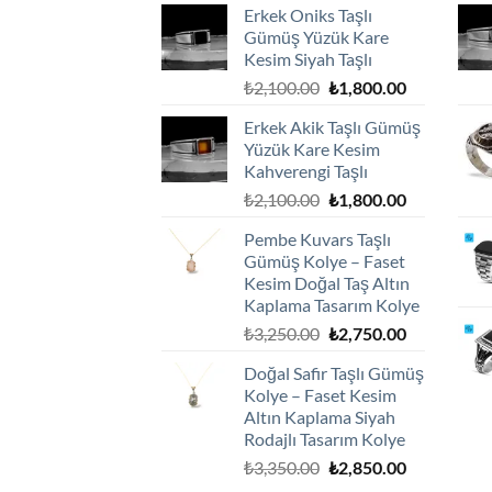
Erkek Oniks Taşlı
Gümüş Yüzük Kare
Kesim Siyah Taşlı
Orijinal
Şu
₺
2,100.00
₺
1,800.00
fiyat:
andaki
Erkek Akik Taşlı Gümüş
₺2,100.00.
fiyat:
Yüzük Kare Kesim
₺1,800.00.
Kahverengi Taşlı
Orijinal
Şu
₺
2,100.00
₺
1,800.00
fiyat:
andaki
Pembe Kuvars Taşlı
₺2,100.00.
fiyat:
Gümüş Kolye – Faset
₺1,800.00.
Kesim Doğal Taş Altın
Kaplama Tasarım Kolye
Orijinal
Şu
₺
3,250.00
₺
2,750.00
fiyat:
andaki
Doğal Safir Taşlı Gümüş
₺3,250.00.
fiyat:
Kolye – Faset Kesim
₺2,750.00.
Altın Kaplama Siyah
Rodajlı Tasarım Kolye
Orijinal
Şu
₺
3,350.00
₺
2,850.00
fiyat:
andaki