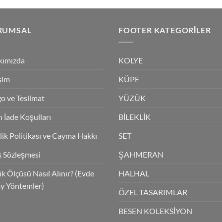
₺3,350.0
RUMSAL
FOOTER KATEGORILER
kımızda
KOLYE
işim
KÜPE
o ve Teslimat
YÜZÜK
 İade Koşulları
BİLEKLİK
ilik Politikası ve Cayma Hakkı
SET
ş Sözleşmesi
ŞAHMERAN
k Ölçüsü Nasıl Alınır? (Evde
HALHAL
y Yöntemler)
ÖZEL TASARIMLAR
BESEN KOLEKSİYON