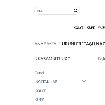
İçeriğe
atla
Ara:
KOLYE
KÜPE
YÜZ
ANA SAYFA
/
ÜRÜNLER “TAŞLI NA
NE ARAMIŞTINIZ ?
Seçi
Genel
İNCİ TAKILAR
KOLYE
KÜPE