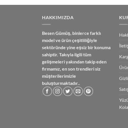
₺3,350.00.
fiyat:
₺2,850.00.
HAKKIMIZDA
KU
Besen Gümüş,
binlerce farklı
Hak
model ve ürün çeşitliliğiyle
İlet
sektöründe yine eşsiz bir konuma
sahiptir. Takıyla ilgili tüm
Karg
gelişmeleri yakından takip eden
Ürün
firmamız, en son trendleri siz
müşterilerimizle
Gizl
buluşturmaktadır..
Satı
Yüzü
Kola