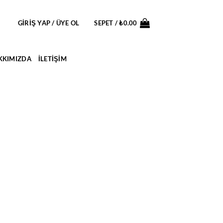
GIRIŞ YAP / ÜYE OL
SEPET /
₺
0.00
KKIMIZDA
İLETIŞIM