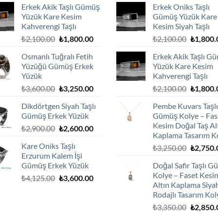
Erkek Akik Taşlı Gümüş
Erkek Oniks Taşlı
Yüzük Kare Kesim
Gümüş Yüzük Kare
Kahverengi Taşlı
Kesim Siyah Taşlı
Orijinal
Şu
Orijinal
₺
2,100.00
₺
1,800.00
₺
2,100.00
₺
1,800.
fiyat:
andaki
fiyat:
Osmanlı Tuğralı Fetih
Erkek Akik Taşlı G
₺2,100.00.
fiyat:
₺2,100.0
Yüzüğü Gümüş Erkek
Yüzük Kare Kesim
₺1,800.00.
Yüzük
Kahverengi Taşlı
Orijinal
Şu
Orijinal
₺
3,600.00
₺
3,250.00
₺
2,100.00
₺
1,800.
fiyat:
andaki
fiyat:
Dikdörtgen Siyah Taşlı
Pembe Kuvars Taşlı
₺3,600.00.
fiyat:
₺2,100.0
Gümüş Erkek Yüzük
Gümüş Kolye – Fas
₺3,250.00.
Kesim Doğal Taş Al
Orijinal
Şu
₺
2,900.00
₺
2,600.00
Kaplama Tasarım K
fiyat:
andaki
Kare Oniks Taşlı
Orijinal
₺
3,250.00
₺
2,750.
₺2,900.00.
fiyat:
Erzurum Kalem İşi
fiyat:
₺2,600.00.
Gümüş Erkek Yüzük
Doğal Safir Taşlı 
₺3,250.0
Kolye – Faset Kesi
Orijinal
Şu
₺
4,125.00
₺
3,600.00
Altın Kaplama Siya
fiyat:
andaki
Rodajlı Tasarım Kol
₺4,125.00.
fiyat:
Orijinal
₺
3,350.00
₺
2,850.
₺3,600.00.
fiyat: