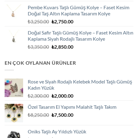
fiyat:
andaki
Pembe Kuvars Taşlı Gümüş Kolye – Faset Kesim
₺2,100.00.
fiyat:
Doğal Taş Altın Kaplama Tasarım Kolye
₺1,800.00.
Orijinal
Şu
₺
3,250.00
₺
2,750.00
fiyat:
andaki
Doğal Safir Taşlı Gümüş Kolye – Faset Kesim Altın
₺3,250.00.
fiyat:
Kaplama Siyah Rodajlı Tasarım Kolye
₺2,750.00.
Orijinal
Şu
₺
3,350.00
₺
2,850.00
fiyat:
andaki
₺3,350.00.
fiyat:
EN ÇOK OYLANAN ÜRÜNLER
₺2,850.00.
Rose ve Siyah Rodajlı Kelebek Model Taşlı Gümüş
Kadın Yüzük
Orijinal
Şu
₺
2,300.00
₺
2,000.00
fiyat:
andaki
Özel Tasarım El Yapımı Malahit Taşlı Takım
₺2,300.00.
fiyat:
Orijinal
Şu
₺
8,250.00
₺
7,500.00
₺2,000.00.
fiyat:
andaki
₺8,250.00.
fiyat:
Oniks Taşlı Ay Yıldızlı Yüzük
₺7,500.00.