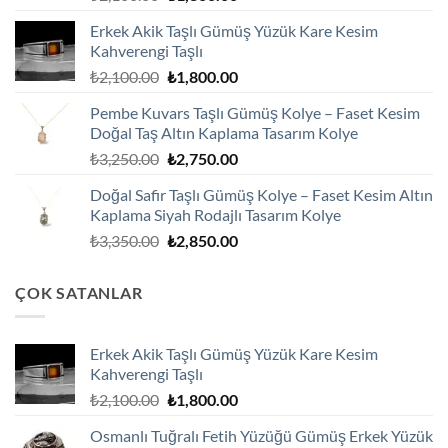
fiyat:
andaki
Erkek Akik Taşlı Gümüş Yüzük Kare Kesim
₺2,100.00.
fiyat:
Kahverengi Taşlı
₺1,800.00.
Orijinal
Şu
₺
2,100.00
₺
1,800.00
fiyat:
andaki
Pembe Kuvars Taşlı Gümüş Kolye – Faset Kesim
₺2,100.00.
fiyat:
Doğal Taş Altın Kaplama Tasarım Kolye
₺1,800.00.
Orijinal
Şu
₺
3,250.00
₺
2,750.00
fiyat:
andaki
Doğal Safir Taşlı Gümüş Kolye – Faset Kesim Altın
₺3,250.00.
fiyat:
Kaplama Siyah Rodajlı Tasarım Kolye
₺2,750.00.
Orijinal
Şu
₺
3,350.00
₺
2,850.00
fiyat:
andaki
₺3,350.00.
fiyat:
ÇOK SATANLAR
₺2,850.00.
Erkek Akik Taşlı Gümüş Yüzük Kare Kesim
Kahverengi Taşlı
Orijinal
Şu
₺
2,100.00
₺
1,800.00
fiyat:
andaki
Osmanlı Tuğralı Fetih Yüzüğü Gümüş Erkek Yüzük
₺2,100.00.
fiyat: