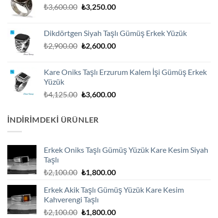
Orijinal
Şu
₺
3,600.00
₺
3,250.00
₺1,800.00.
fiyat:
andaki
₺3,600.00.
fiyat:
Dikdörtgen Siyah Taşlı Gümüş Erkek Yüzük
₺3,250.00.
Orijinal
Şu
₺
2,900.00
₺
2,600.00
fiyat:
andaki
₺2,900.00.
fiyat:
Kare Oniks Taşlı Erzurum Kalem İşi Gümüş Erkek
₺2,600.00.
Yüzük
Orijinal
Şu
₺
4,125.00
₺
3,600.00
fiyat:
andaki
₺4,125.00.
fiyat:
İNDIRIMDEKI ÜRÜNLER
₺3,600.00.
Erkek Oniks Taşlı Gümüş Yüzük Kare Kesim Siyah
Taşlı
Orijinal
Şu
₺
2,100.00
₺
1,800.00
fiyat:
andaki
Erkek Akik Taşlı Gümüş Yüzük Kare Kesim
₺2,100.00.
fiyat:
Kahverengi Taşlı
₺1,800.00.
Orijinal
Şu
₺
2,100.00
₺
1,800.00