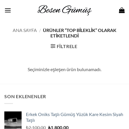
İçeriğe
atla
ANA SAYFA
/
ÜRÜNLER “TOP BILEKLIK” OLARAK
ETIKETLENDI
FILTRELE
Seçiminizle eşleşen ürün bulunamadı.
SON EKLENENLER
Erkek Oniks Taşlı Gümüş Yüzük Kare Kesim Siyah
Taşlı
Orijinal
Şu
₺
2,100.00
₺
1,800.00