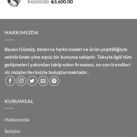
Orijinal
Şu
₺
4,050.00
₺
3,600.00
fiyat:
andaki
₺4,050.00.
fiyat:
₺3,600.00.
HAKKIMIZDA
Besen Gümüş,
binlerce farklı model ve ürün çeşitliliğiyle
sektöründe yine eşsiz bir konuma sahiptir. Takıyla ilgili tüm
gelişmeleri yakından takip eden firmamız, en son trendleri
siz müşterilerimizle buluşturmaktadır..
KURUMSAL
Hakkımızda
İletişim