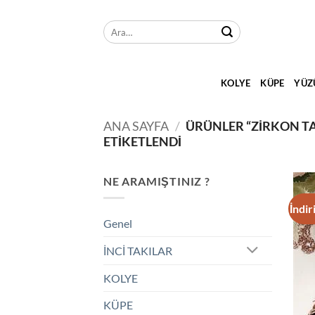
İçeriğe
atla
Ara:
KOLYE
KÜPE
YÜZ
ANA SAYFA
/
ÜRÜNLER “ZIRKON TA
ETIKETLENDI
NE ARAMIŞTINIZ ?
İndir
Genel
İNCİ TAKILAR
KOLYE
KÜPE