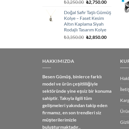
Orijinal
Şu
₺
3,250.00
₺
2,750.00
fiyat:
andaki
Doğal Safir Taşlı Gümüş
₺3,250.00.
fiyat:
Kolye – Faset Kesim
₺2,750.00.
Altın Kaplama Siyah
Rodajlı Tasarım Kolye
Orijinal
Şu
₺
3,350.00
₺
2,850.00
fiyat:
andaki
₺3,350.00.
fiyat:
₺2,850.00.
HAKKIMIZDA
KU
Besen Gümüş,
binlerce farklı
Hak
model ve ürün çeşitliliğiyle
İlet
sektöründe yine eşsiz bir konuma
sahiptir. Takıyla ilgili tüm
Karg
gelişmeleri yakından takip eden
Ürün
firmamız, en son trendleri siz
müşterilerimizle
Gizl
buluşturmaktadır..