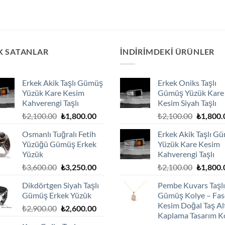
K SATANLAR
İNDIRIMDEKI ÜRÜNLER
Erkek Akik Taşlı Gümüş
Erkek Oniks Taşlı
Yüzük Kare Kesim
Gümüş Yüzük Kare
Kahverengi Taşlı
Kesim Siyah Taşlı
Orijinal
Şu
Orijinal
₺
2,100.00
₺
1,800.00
₺
2,100.00
₺
1,800.
fiyat:
andaki
fiyat:
Osmanlı Tuğralı Fetih
Erkek Akik Taşlı G
₺2,100.00.
fiyat:
₺2,100.0
Yüzüğü Gümüş Erkek
Yüzük Kare Kesim
₺1,800.00.
Yüzük
Kahverengi Taşlı
Orijinal
Şu
Orijinal
₺
3,600.00
₺
3,250.00
₺
2,100.00
₺
1,800.
fiyat:
andaki
fiyat:
Dikdörtgen Siyah Taşlı
Pembe Kuvars Taşlı
₺3,600.00.
fiyat:
₺2,100.0
Gümüş Erkek Yüzük
Gümüş Kolye – Fas
₺3,250.00.
Kesim Doğal Taş Al
Orijinal
Şu
₺
2,900.00
₺
2,600.00
Kaplama Tasarım K
fiyat:
andaki