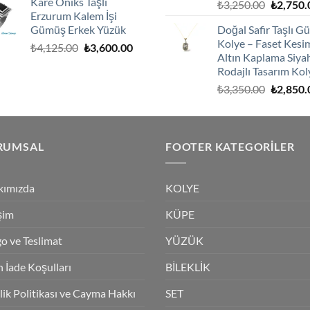
Kare Oniks Taşlı
Orijinal
₺
3,250.00
₺
2,750.
₺2,900.00.
fiyat:
Erzurum Kalem İşi
fiyat:
₺2,600.00.
Gümüş Erkek Yüzük
Doğal Safir Taşlı 
₺3,250.0
Kolye – Faset Kesi
Orijinal
Şu
₺
4,125.00
₺
3,600.00
Altın Kaplama Siya
fiyat:
andaki
Rodajlı Tasarım Kol
₺4,125.00.
fiyat:
Orijinal
₺
3,350.00
₺
2,850.
₺3,600.00.
fiyat:
₺3,350.0
RUMSAL
FOOTER KATEGORILER
kımızda
KOLYE
işim
KÜPE
o ve Teslimat
YÜZÜK
 İade Koşulları
BİLEKLİK
ilik Politikası ve Cayma Hakkı
SET