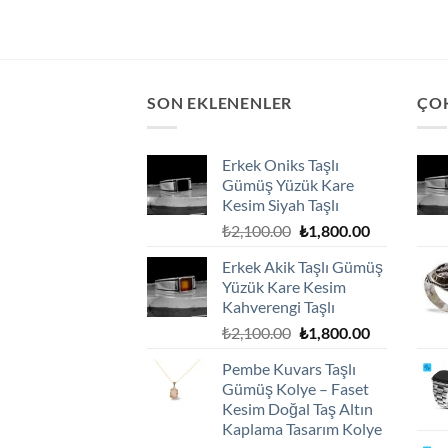
SON EKLENENLER
ÇO
Erkek Oniks Taşlı
Gümüş Yüzük Kare
Kesim Siyah Taşlı
Orijinal
Şu
₺
2,100.00
₺
1,800.00
fiyat:
andaki
Erkek Akik Taşlı Gümüş
₺2,100.00.
fiyat:
Yüzük Kare Kesim
₺1,800.00.
Kahverengi Taşlı
Orijinal
Şu
₺
2,100.00
₺
1,800.00
fiyat:
andaki
Pembe Kuvars Taşlı
₺2,100.00.
fiyat:
Gümüş Kolye – Faset
₺1,800.00.
Kesim Doğal Taş Altın
Kaplama Tasarım Kolye