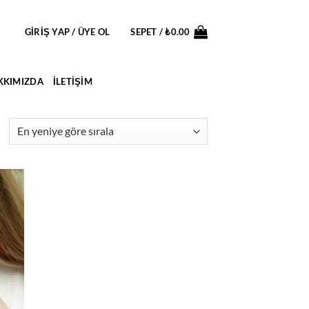
GIRIŞ YAP / ÜYE OL
SEPET /
₺
0.00
KKIMIZDA
İLETIŞIM
En
yeniye
göre
ıralandı
d to
hlist