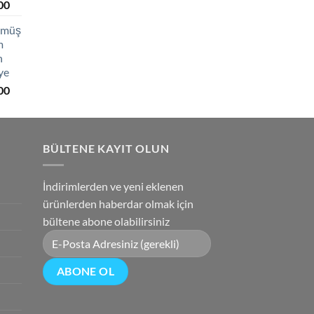
Şu
00
₺3,600.00.
andaki
Gümüş
0.
fiyat:
m
₺2,750.00.
h
ye
Şu
00
andaki
0.
fiyat:
₺2,850.00.
BÜLTENE KAYIT OLUN
İndirimlerden ve yeni eklenen
ürünlerden haberdar olmak için
bültene abone olabilirsiniz