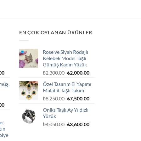
EN ÇOK OYLANAN ÜRÜNLER
Rose ve Siyah Rodajlı
Kelebek Model Taşlı
Gümüş Kadın Yüzük
Şu
Orijinal
Şu
00
₺
2,300.00
₺
2,000.00
andaki
fiyat:
andaki
ümüş
Özel Tasarım El Yapımı
0.
fiyat:
₺2,300.00.
fiyat:
Malahit Taşlı Takım
₺1,800.00.
₺2,000.00.
Orijinal
Şu
₺
8,250.00
₺
7,500.00
Şu
00
fiyat:
andaki
Oniks Taşlı Ay Yıldızlı
andaki
₺8,250.00.
fiyat:
Yüzük
0.
fiyat:
₺7,500.00.
et
Orijinal
Şu
₺1,800.00.
₺
4,050.00
₺
3,600.00
tın
fiyat:
andaki
olye
₺4,050.00.
fiyat: