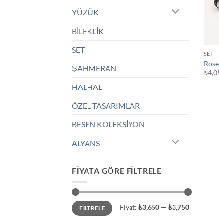
YÜZÜK
BİLEKLİK
SET
SET
Rose 
ŞAHMERAN
₺
4,0
HALHAL
ÖZEL TASARIMLAR
BESEN KOLEKSİYON
ALYANS
FIYATA GÖRE FILTRELE
En
En
Fiyat:
₺3,650
—
₺3,750
FILTRELE
düşük
yüksek
fiyat
fiyat