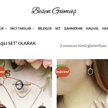
ÜK
İNCİ TAKILAR
BİLEKLİK
SET
ŞAHMERAN
HALHAL
HA
ŞLI SET” OLARAK
2 sonucun tümü gösteriliyor
s
im!
İndirim!
Add to
Ad
wishlist
wis