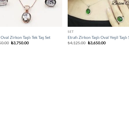
SET
Oval Zirkon Taşlı Tek Taş Set
Etrafı Zirkon Taşlı Oval Yeşil Taşlı 
Orijinal
Şu
Orijinal
Şu
50.00
₺
3,750.00
₺
4,125.00
₺
3,650.00
fiyat:
andaki
fiyat:
andaki
₺4,050.00.
fiyat:
₺4,125.00.
fiyat:
₺3,750.00.
₺3,650.00.