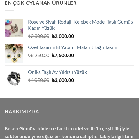
EN ÇOK OYLANAN ÜRÜNLER
₺2,850.00.
Rose ve Siyah Rodajlı Kelebek Model Taşlı Gümüş
Kadın Yüzük
Orijinal
Şu
₺
2,300.00
₺
2,000.00
fiyat:
andaki
Özel Tasarım El Yapımı Malahit Taşlı Takım
₺2,300.00.
fiyat:
Orijinal
Şu
₺
8,250.00
₺
7,500.00
₺2,000.00.
fiyat:
andaki
₺8,250.00.
fiyat:
Oniks Taşlı Ay Yıldızlı Yüzük
₺7,500.00.
Orijinal
Şu
₺
4,050.00
₺
3,600.00
fiyat:
andaki
₺4,050.00.
fiyat:
₺3,600.00.
HAKKIMIZDA
Besen Gümüş,
binlerce farklı model ve ürün çeşitliliğiyle
sektöründe yine eşsiz bir konuma sahiptir. Takıyla ilgili tüm