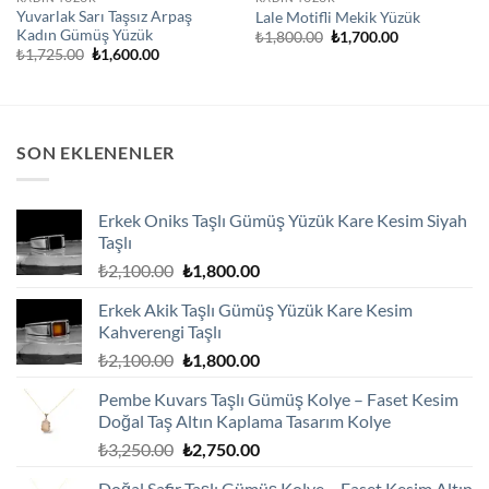
Yuvarlak Sarı Taşsız Arpaş
Lale Motifli Mekik Yüzük
Kadın Gümüş Yüzük
Orijinal
Şu
₺
1,800.00
₺
1,700.00
fiyat:
andaki
Orijinal
Şu
₺
1,725.00
₺
1,600.00
₺1,800.00.
fiyat:
fiyat:
andaki
₺1,700.00.
₺1,725.00.
fiyat:
₺1,600.00.
SON EKLENENLER
Erkek Oniks Taşlı Gümüş Yüzük Kare Kesim Siyah
Taşlı
Orijinal
Şu
₺
2,100.00
₺
1,800.00
fiyat:
andaki
Erkek Akik Taşlı Gümüş Yüzük Kare Kesim
₺2,100.00.
fiyat:
Kahverengi Taşlı
₺1,800.00.
Orijinal
Şu
₺
2,100.00
₺
1,800.00
fiyat:
andaki
Pembe Kuvars Taşlı Gümüş Kolye – Faset Kesim
₺2,100.00.
fiyat:
Doğal Taş Altın Kaplama Tasarım Kolye
₺1,800.00.
Orijinal
Şu
₺
3,250.00
₺
2,750.00
fiyat:
andaki
Doğal Safir Taşlı Gümüş Kolye – Faset Kesim Altın