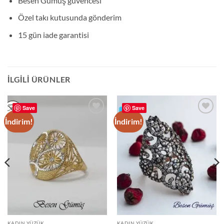
Besen Gümüş güvencesi
Özel takı kutusunda gönderim
15 gün iade garantisi
İLGILI ÜRÜNLER
Save
Save
İndirim!
İndirim!
Add to
Add to
wishlist
wishlist
KADIN YÜZÜK
KADIN YÜZÜK