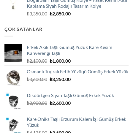
₺3,250.00.
fiyat:
Kaplama Siyah Rodajlı Tasarım Kolye
₺2,750.00.
Orijinal
Şu
₺
3,350.00
₺
2,850.00
fiyat:
andaki
₺3,350.00.
fiyat:
ÇOK SATANLAR
₺2,850.00.
Erkek Akik Taşlı Gümüş Yüzük Kare Kesim
Kahverengi Taşlı
Orijinal
Şu
₺
2,100.00
₺
1,800.00
fiyat:
andaki
Osmanlı Tuğralı Fetih Yüzüğü Gümüş Erkek Yüzük
₺2,100.00.
fiyat:
Orijinal
Şu
₺
3,600.00
₺
3,250.00
₺1,800.00.
fiyat:
andaki
₺3,600.00.
fiyat:
Dikdörtgen Siyah Taşlı Gümüş Erkek Yüzük
₺3,250.00.
Orijinal
Şu
₺
2,900.00
₺
2,600.00
fiyat:
andaki
₺2,900.00.
fiyat:
Kare Oniks Taşlı Erzurum Kalem İşi Gümüş Erkek
₺2,600.00.
Yüzük
Orijinal
Şu
₺
4,125.00
₺
3,600.00