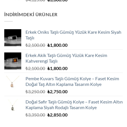
fiyat:
andaki
₺4,125.00.
fiyat:
İNDIRIMDEKI ÜRÜNLER
₺3,600.00.
Erkek Oniks Taşlı Gümüş Yüzük Kare Kesim Siyah
Taşlı
Orijinal
Şu
₺
2,100.00
₺
1,800.00
fiyat:
andaki
Erkek Akik Taşlı Gümüş Yüzük Kare Kesim
₺2,100.00.
fiyat:
Kahverengi Taşlı
₺1,800.00.
Orijinal
Şu
₺
2,100.00
₺
1,800.00
fiyat:
andaki
Pembe Kuvars Taşlı Gümüş Kolye – Faset Kesim
₺2,100.00.
fiyat:
Doğal Taş Altın Kaplama Tasarım Kolye
₺1,800.00.
Orijinal
Şu
₺
3,250.00
₺
2,750.00
fiyat:
andaki
Doğal Safir Taşlı Gümüş Kolye – Faset Kesim Altın
₺3,250.00.
fiyat:
Kaplama Siyah Rodajlı Tasarım Kolye
₺2,750.00.
Orijinal
Şu
₺
3,350.00
₺
2,850.00
fiyat:
andaki
₺3,350.00.
fiyat: