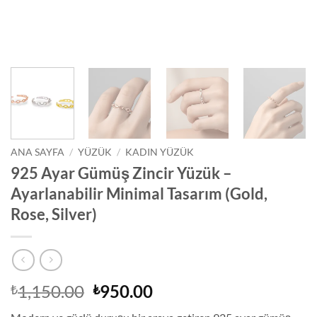
ANA SAYFA
/
YÜZÜK
/
KADIN YÜZÜK
925 Ayar Gümüş Zincir Yüzük –
Ayarlanabilir Minimal Tasarım (Gold,
Rose, Silver)
Orijinal
Şu
1,150.00
950.00
₺
₺
fiyat:
andaki