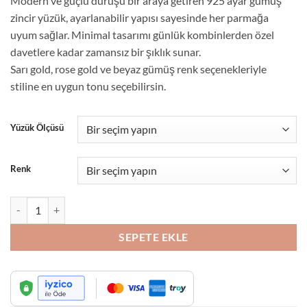
Modern ve güçlü duruşu bir araya getiren 925 ayar gümüş
₺1,150.00.
fiyat:
zincir yüzük, ayarlanabilir yapısı sayesinde her parmağa
₺950.00.
uyum sağlar. Minimal tasarımı günlük kombinlerden özel
davetlere kadar zamansız bir şıklık sunar.
Sarı gold, rose gold ve beyaz gümüş renk seçenekleriyle
stiline en uygun tonu seçebilirsin.
Yüzük Ölçüsü
Renk
925 Ayar Gümüş Zincir Yüzük – Ayarlanabilir Minimal Tasarım (Gold, R
SEPETE EKLE