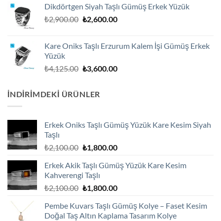
Dikdörtgen Siyah Taşlı Gümüş Erkek Yüzük
₺3,250.00.
Orijinal
Şu
₺
2,900.00
₺
2,600.00
fiyat:
andaki
₺2,900.00.
fiyat:
Kare Oniks Taşlı Erzurum Kalem İşi Gümüş Erkek
₺2,600.00.
Yüzük
Orijinal
Şu
₺
4,125.00
₺
3,600.00
fiyat:
andaki
₺4,125.00.
fiyat:
İNDIRIMDEKI ÜRÜNLER
₺3,600.00.
Erkek Oniks Taşlı Gümüş Yüzük Kare Kesim Siyah
Taşlı
Orijinal
Şu
₺
2,100.00
₺
1,800.00
fiyat:
andaki
Erkek Akik Taşlı Gümüş Yüzük Kare Kesim
₺2,100.00.
fiyat:
Kahverengi Taşlı
₺1,800.00.
Orijinal
Şu
₺
2,100.00
₺
1,800.00
fiyat:
andaki
Pembe Kuvars Taşlı Gümüş Kolye – Faset Kesim
₺2,100.00.
fiyat:
Doğal Taş Altın Kaplama Tasarım Kolye
₺1,800.00.