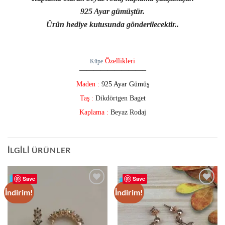
925 Ayar gümüştür.
Ürün hediye kutusunda gönderilecektir..
Özellikleri
Küpe
—————————–
Maden :
925 Ayar Gümüş
Taş :
Dikdörtgen Baget
Kaplama :
Beyaz Rodaj
İLGILI ÜRÜNLER
Save
Save
İndirim!
İndirim!
Add to
Add to
wishlist
wishlist