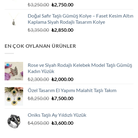
Orijinal
Şu
₺
3,250.00
₺
2,750.00
fiyat:
andaki
Doğal Safir Taşlı Gümüş Kolye – Faset Kesim Altın
₺3,250.00.
fiyat:
Kaplama Siyah Rodajlı Tasarım Kolye
₺2,750.00.
Orijinal
Şu
₺
3,350.00
₺
2,850.00
fiyat:
andaki
₺3,350.00.
fiyat:
EN ÇOK OYLANAN ÜRÜNLER
₺2,850.00.
Rose ve Siyah Rodajlı Kelebek Model Taşlı Gümüş
Kadın Yüzük
Orijinal
Şu
₺
2,300.00
₺
2,000.00
fiyat:
andaki
Özel Tasarım El Yapımı Malahit Taşlı Takım
₺2,300.00.
fiyat:
Orijinal
Şu
₺
8,250.00
₺
7,500.00
₺2,000.00.
fiyat:
andaki
₺8,250.00.
fiyat:
Oniks Taşlı Ay Yıldızlı Yüzük
₺7,500.00.
Orijinal
Şu
₺
4,050.00
₺
3,600.00
fiyat:
andaki
₺4,050.00.
fiyat: