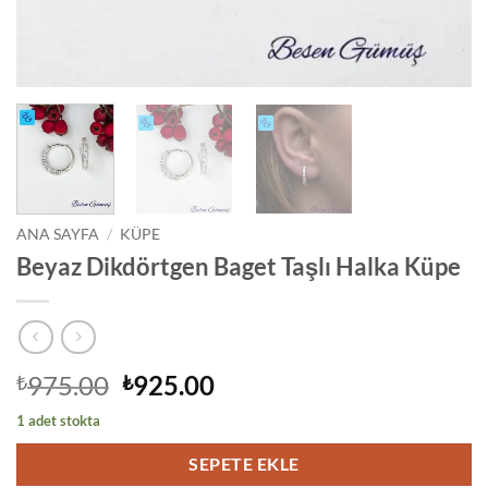
ANA SAYFA
/
KÜPE
Beyaz Dikdörtgen Baget Taşlı Halka Küpe
Orijinal
Şu
975.00
925.00
₺
₺
fiyat:
andaki
1 adet stokta
₺975.00.
fiyat:
₺925.00.
SEPETE EKLE