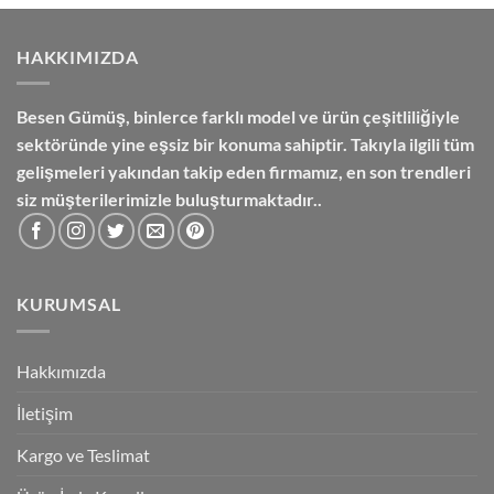
₺3,600.00.
HAKKIMIZDA
Besen Gümüş,
binlerce farklı model ve ürün çeşitliliğiyle
sektöründe yine eşsiz bir konuma sahiptir. Takıyla ilgili tüm
gelişmeleri yakından takip eden firmamız, en son trendleri
siz müşterilerimizle buluşturmaktadır..
KURUMSAL
Hakkımızda
İletişim
Kargo ve Teslimat