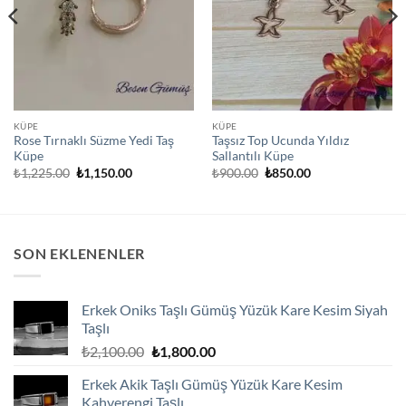
KÜPE
KÜPE
Rose Tırnaklı Süzme Yedi Taş
Taşsız Top Ucunda Yıldız
Küpe
Sallantılı Küpe
Orijinal
Şu
Orijinal
Şu
₺
1,225.00
₺
1,150.00
₺
900.00
₺
850.00
fiyat:
andaki
fiyat:
andaki
₺1,225.00.
fiyat:
₺900.00.
fiyat:
₺1,150.00.
₺850.00.
SON EKLENENLER
Erkek Oniks Taşlı Gümüş Yüzük Kare Kesim Siyah
Taşlı
Orijinal
Şu
₺
2,100.00
₺
1,800.00
fiyat:
andaki
Erkek Akik Taşlı Gümüş Yüzük Kare Kesim
₺2,100.00.
fiyat:
Kahverengi Taşlı