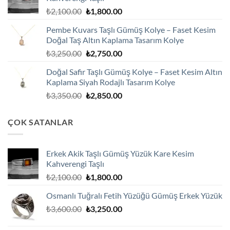
₺1,800.00.
Orijinal
Şu
₺
2,100.00
₺
1,800.00
fiyat:
andaki
Pembe Kuvars Taşlı Gümüş Kolye – Faset Kesim
₺2,100.00.
fiyat:
Doğal Taş Altın Kaplama Tasarım Kolye
₺1,800.00.
Orijinal
Şu
₺
3,250.00
₺
2,750.00
fiyat:
andaki
Doğal Safir Taşlı Gümüş Kolye – Faset Kesim Altın
₺3,250.00.
fiyat:
Kaplama Siyah Rodajlı Tasarım Kolye
₺2,750.00.
Orijinal
Şu
₺
3,350.00
₺
2,850.00
fiyat:
andaki
₺3,350.00.
fiyat:
ÇOK SATANLAR
₺2,850.00.
Erkek Akik Taşlı Gümüş Yüzük Kare Kesim
Kahverengi Taşlı
Orijinal
Şu
₺
2,100.00
₺
1,800.00
fiyat:
andaki
Osmanlı Tuğralı Fetih Yüzüğü Gümüş Erkek Yüzük
₺2,100.00.
fiyat:
Orijinal
Şu
₺
3,600.00
₺
3,250.00
₺1,800.00.
fiyat:
andaki
₺3,600.00.
fiyat: