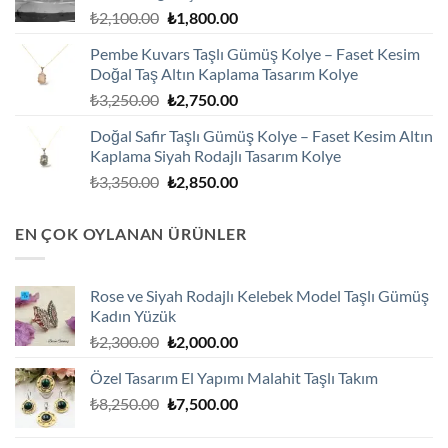
Orijinal
Şu
₺
2,100.00
₺
1,800.00
fiyat:
andaki
Pembe Kuvars Taşlı Gümüş Kolye – Faset Kesim
₺2,100.00.
fiyat:
Doğal Taş Altın Kaplama Tasarım Kolye
₺1,800.00.
Orijinal
Şu
₺
3,250.00
₺
2,750.00
fiyat:
andaki
Doğal Safir Taşlı Gümüş Kolye – Faset Kesim Altın
₺3,250.00.
fiyat:
Kaplama Siyah Rodajlı Tasarım Kolye
₺2,750.00.
Orijinal
Şu
₺
3,350.00
₺
2,850.00
fiyat:
andaki
₺3,350.00.
fiyat:
EN ÇOK OYLANAN ÜRÜNLER
₺2,850.00.
Rose ve Siyah Rodajlı Kelebek Model Taşlı Gümüş
Kadın Yüzük
Orijinal
Şu
₺
2,300.00
₺
2,000.00
fiyat:
andaki
Özel Tasarım El Yapımı Malahit Taşlı Takım
₺2,300.00.
fiyat:
Orijinal
Şu
₺
8,250.00
₺
7,500.00
₺2,000.00.
fiyat:
andaki
₺8,250.00.
fiyat: