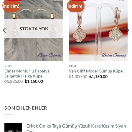
İndirim!
İndirim!
Add to
Add to
wishlist
wishlist
STOKTA YOK
KÜPE
KÜPE
Elmas Montürlü Papatya
Van Cliff Model Gümüş Küpe
Sallantılı Halka Küpe
Orijinal
Şu
₺
1,300.00
₺
1,150.00
fiyat:
andaki
Orijinal
Şu
₺
1,225.00
₺
1,150.00
₺1,300.00.
fiyat:
fiyat:
andaki
₺1,150.00.
₺1,225.00.
fiyat:
₺1,150.00.
SON EKLENENLER
Erkek Oniks Taşlı Gümüş Yüzük Kare Kesim Siyah
Taşlı