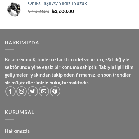
Oniks Taşlı Ay Yıldızlı Yüzük
₺7,500.00.
Orijinal
Şu
₺
4,050.00
₺
3,600.00
fiyat:
andaki
₺4,050.00.
fiyat:
₺3,600.00.
HAKKIMIZDA
Besen Gümüş,
binlerce farklı model ve ürün çeşitliliğiyle
sektöründe yine eşsiz bir konuma sahiptir. Takıyla ilgili tüm
gelişmeleri yakından takip eden firmamız, en son trendleri
siz müşterilerimizle buluşturmaktadır..
KURUMSAL
Hakkımızda