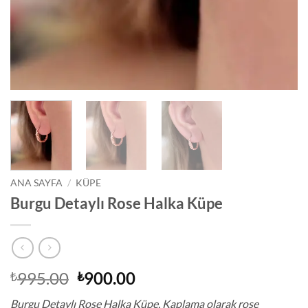
ANA SAYFA
/
KÜPE
Burgu Detaylı Rose Halka Küpe
Orijinal
Şu
995.00
900.00
₺
₺
fiyat:
andaki
Burgu Detaylı Rose Halka Küpe. Kaplama olarak rose