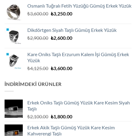
fiyat:
andaki
Osmanlı Tuğralı Fetih Yüzüğü Gümüş Erkek Yüzük
₺2,100.00.
fiyat:
Orijinal
Şu
₺
3,600.00
₺
3,250.00
₺1,800.00.
fiyat:
andaki
₺3,600.00.
fiyat:
Dikdörtgen Siyah Taşlı Gümüş Erkek Yüzük
₺3,250.00.
Orijinal
Şu
₺
2,900.00
₺
2,600.00
fiyat:
andaki
₺2,900.00.
fiyat:
Kare Oniks Taşlı Erzurum Kalem İşi Gümüş Erkek
₺2,600.00.
Yüzük
Orijinal
Şu
₺
4,125.00
₺
3,600.00
fiyat:
andaki
₺4,125.00.
fiyat:
İNDIRIMDEKI ÜRÜNLER
₺3,600.00.
Erkek Oniks Taşlı Gümüş Yüzük Kare Kesim Siyah
Taşlı
Orijinal
Şu
₺
2,100.00
₺
1,800.00
fiyat:
andaki
Erkek Akik Taşlı Gümüş Yüzük Kare Kesim
₺2,100.00.
fiyat:
Kahverengi Taşlı
₺1,800.00.