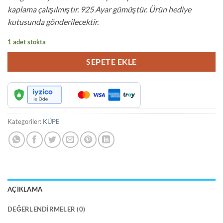
₺995.00.
fiyat:
kaplama çalışılmıştır. 925 Ayar gümüştür. Ürün hediye
₺900.00.
kutusunda gönderilecektir.
1 adet stokta
SEPETE EKLE
Kategoriler:
KÜPE
AÇIKLAMA
DEĞERLENDIRMELER (0)