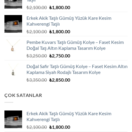
Orijinal
Şu
₺
2,100.00
₺
1,800.00
fiyat:
andaki
Erkek Akik Taşlı Gümüş Yüzük Kare Kesim
₺2,100.00.
fiyat:
Kahverengi Taşlı
₺1,800.00.
Orijinal
Şu
₺
2,100.00
₺
1,800.00
fiyat:
andaki
Pembe Kuvars Taşlı Gümüş Kolye – Faset Kesim
₺2,100.00.
fiyat:
Doğal Taş Altın Kaplama Tasarım Kolye
₺1,800.00.
Orijinal
Şu
₺
3,250.00
₺
2,750.00
fiyat:
andaki
Doğal Safir Taşlı Gümüş Kolye – Faset Kesim Altın
₺3,250.00.
fiyat:
Kaplama Siyah Rodajlı Tasarım Kolye
₺2,750.00.
Orijinal
Şu
₺
3,350.00
₺
2,850.00
fiyat:
andaki
₺3,350.00.
fiyat:
ÇOK SATANLAR
₺2,850.00.
Erkek Akik Taşlı Gümüş Yüzük Kare Kesim
Kahverengi Taşlı
Orijinal
Şu
₺
2,100.00
₺
1,800.00