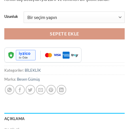
₺4,950.00.
Uzunluk
SEPETE EKLE
Kategoriler:
BİLEKLİK
Marka:
Besen Gümüş
AÇIKLAMA