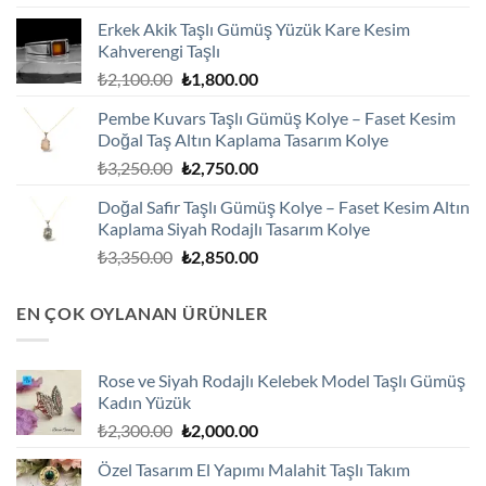
fiyat:
andaki
Erkek Akik Taşlı Gümüş Yüzük Kare Kesim
₺2,100.00.
fiyat:
Kahverengi Taşlı
₺1,800.00.
Orijinal
Şu
₺
2,100.00
₺
1,800.00
fiyat:
andaki
Pembe Kuvars Taşlı Gümüş Kolye – Faset Kesim
₺2,100.00.
fiyat:
Doğal Taş Altın Kaplama Tasarım Kolye
₺1,800.00.
Orijinal
Şu
₺
3,250.00
₺
2,750.00
fiyat:
andaki
Doğal Safir Taşlı Gümüş Kolye – Faset Kesim Altın
₺3,250.00.
fiyat:
Kaplama Siyah Rodajlı Tasarım Kolye
₺2,750.00.
Orijinal
Şu
₺
3,350.00
₺
2,850.00
fiyat:
andaki
₺3,350.00.
fiyat:
EN ÇOK OYLANAN ÜRÜNLER
₺2,850.00.
Rose ve Siyah Rodajlı Kelebek Model Taşlı Gümüş
Kadın Yüzük
Orijinal
Şu
₺
2,300.00
₺
2,000.00
fiyat:
andaki
Özel Tasarım El Yapımı Malahit Taşlı Takım
₺2,300.00.
fiyat: