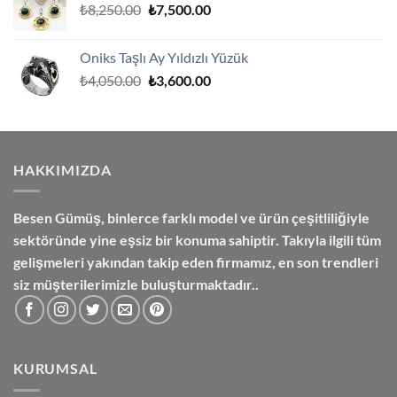
Orijinal
Şu
₺
8,250.00
₺
7,500.00
₺2,000.00.
fiyat:
andaki
₺8,250.00.
fiyat:
Oniks Taşlı Ay Yıldızlı Yüzük
₺7,500.00.
Orijinal
Şu
₺
4,050.00
₺
3,600.00
fiyat:
andaki
₺4,050.00.
fiyat:
₺3,600.00.
HAKKIMIZDA
Besen Gümüş,
binlerce farklı model ve ürün çeşitliliğiyle
sektöründe yine eşsiz bir konuma sahiptir. Takıyla ilgili tüm
gelişmeleri yakından takip eden firmamız, en son trendleri
siz müşterilerimizle buluşturmaktadır..
KURUMSAL