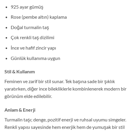
925 ayar gümüş
Rose (pembe altın) kaplama
Doğal turmalin taş
Çok renkli taş dizilimi
İnce ve hafif zincir yapı
Günlük kullanıma uygun
Stil & Kullanım
Feminen ve zarif bir stil sunar. Tek başına sade bir şıklık
yaratırken, diğer ince bilekliklerle kombinlenerek modern bir
görünüm elde edilebilir.
Anlam & Enerji
Turmalin taşı; denge, pozitif enerji ve ruhsal uyumu simgeler.
Renkli yapısı sayesinde hem enerjik hem de yumuşak bir stil