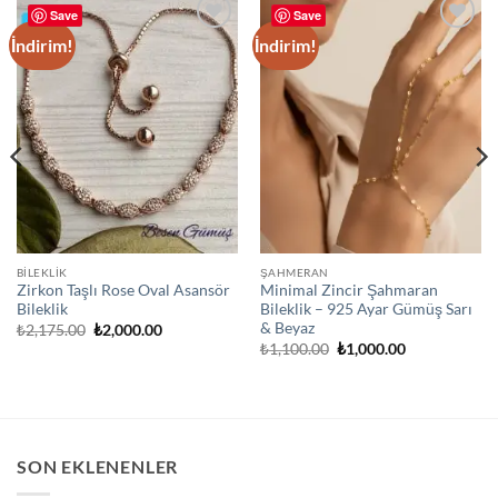
Save
Save
İndirim!
İndirim!
Add to
Add to
wishlist
wishlist
BİLEKLİK
ŞAHMERAN
Zirkon Taşlı Rose Oval Asansör
Minimal Zincir Şahmaran
Bileklik
Bileklik – 925 Ayar Gümüş Sarı
& Beyaz
Orijinal
Şu
₺
2,175.00
₺
2,000.00
fiyat:
andaki
Orijinal
Şu
₺
1,100.00
₺
1,000.00
₺2,175.00.
fiyat:
fiyat:
andaki
₺2,000.00.
₺1,100.00.
fiyat:
₺1,000.00.
SON EKLENENLER