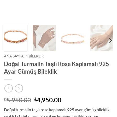
ANA SAYFA
/
BİLEKLİK
Doğal Turmalin Taşlı Rose Kaplamalı 925
Ayar Gümüş Bileklik
Orijinal
Şu
5,950.00
4,950.00
₺
₺
fiyat:
andaki
Doğal turmalin taşlı rose kaplamalı 925 ayar gümüş bileklik,
₺5,950.00.
fiyat:
renkli taş detaylarıyla zarif ve feminen bir şıklık sunar.