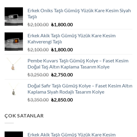
Erkek Oniks Taşlı Gümüş Yüzük Kare Kesim Siyah
Taşlı
Orijinal
Şu
₺
2,100.00
₺
1,800.00
fiyat:
andaki
Erkek Akik Taşlı Gümüş Yüzük Kare Kesim
₺2,100.00.
fiyat:
Kahverengi Taşlı
₺1,800.00.
Orijinal
Şu
₺
2,100.00
₺
1,800.00
fiyat:
andaki
Pembe Kuvars Taşlı Gümüş Kolye – Faset Kesim
₺2,100.00.
fiyat:
Doğal Taş Altın Kaplama Tasarım Kolye
₺1,800.00.
Orijinal
Şu
₺
3,250.00
₺
2,750.00
fiyat:
andaki
Doğal Safir Taşlı Gümüş Kolye – Faset Kesim Altın
₺3,250.00.
fiyat:
Kaplama Siyah Rodajlı Tasarım Kolye
₺2,750.00.
Orijinal
Şu
₺
3,350.00
₺
2,850.00
fiyat:
andaki
₺3,350.00.
fiyat:
ÇOK SATANLAR
₺2,850.00.
Erkek Akik Taşlı Gümüş Yüzük Kare Kesim