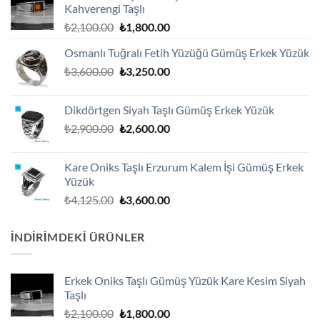
Kahverengi Taşlı
Orijinal
Şu
₺
2,100.00
₺
1,800.00
fiyat:
andaki
Osmanlı Tuğralı Fetih Yüzüğü Gümüş Erkek Yüzük
₺2,100.00.
fiyat:
Orijinal
Şu
₺
3,600.00
₺
3,250.00
₺1,800.00.
fiyat:
andaki
₺3,600.00.
fiyat:
Dikdörtgen Siyah Taşlı Gümüş Erkek Yüzük
₺3,250.00.
Orijinal
Şu
₺
2,900.00
₺
2,600.00
fiyat:
andaki
₺2,900.00.
fiyat:
Kare Oniks Taşlı Erzurum Kalem İşi Gümüş Erkek
₺2,600.00.
Yüzük
Orijinal
Şu
₺
4,125.00
₺
3,600.00
fiyat:
andaki
₺4,125.00.
fiyat:
İNDIRIMDEKI ÜRÜNLER
₺3,600.00.
Erkek Oniks Taşlı Gümüş Yüzük Kare Kesim Siyah
Taşlı
Orijinal
Şu
₺
2,100.00
₺
1,800.00