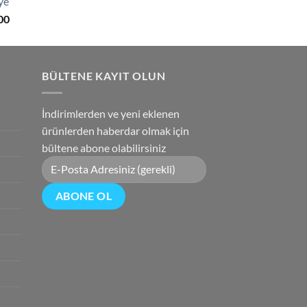
ye
Şu
00
andaki
0.
fiyat:
₺2,850.00.
BÜLTENE KAYIT OLUN
İndirimlerden ve yeni eklenen
ürünlerden haberdar olmak için
bültene abone olabilirsiniz