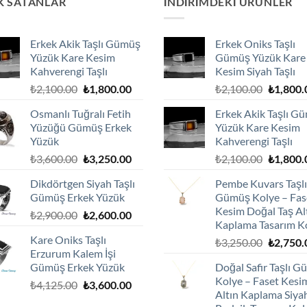
K SATANLAR
İNDIRIMDEKI ÜRÜNLER
Erkek Akik Taşlı Gümüş
Erkek Oniks Taşlı
Yüzük Kare Kesim
Gümüş Yüzük Kare
Kahverengi Taşlı
Kesim Siyah Taşlı
Orijinal
Şu
Orijinal
₺
2,100.00
₺
1,800.00
₺
2,100.00
₺
1,800.
fiyat:
andaki
fiyat:
Osmanlı Tuğralı Fetih
Erkek Akik Taşlı G
₺2,100.00.
fiyat:
₺2,100.0
Yüzüğü Gümüş Erkek
Yüzük Kare Kesim
₺1,800.00.
Yüzük
Kahverengi Taşlı
Orijinal
Şu
Orijinal
₺
3,600.00
₺
3,250.00
₺
2,100.00
₺
1,800.
fiyat:
andaki
fiyat:
Dikdörtgen Siyah Taşlı
Pembe Kuvars Taşlı
₺3,600.00.
fiyat:
₺2,100.0
Gümüş Erkek Yüzük
Gümüş Kolye – Fas
₺3,250.00.
Kesim Doğal Taş Al
Orijinal
Şu
₺
2,900.00
₺
2,600.00
Kaplama Tasarım K
fiyat:
andaki
Kare Oniks Taşlı
Orijinal
₺
3,250.00
₺
2,750.
₺2,900.00.
fiyat:
Erzurum Kalem İşi
fiyat:
₺2,600.00.
Gümüş Erkek Yüzük
Doğal Safir Taşlı 
₺3,250.0
Kolye – Faset Kesi
Orijinal
Şu
₺
4,125.00
₺
3,600.00
Altın Kaplama Siya
fiyat:
andaki