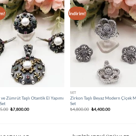
im!
İndirim!
Add to
Add
wishlist
wish
SET
 ve Zümrüt Taşlı Otantik El Yapımı
Zirkon Taşlı Beyaz Modern Çiçek 
 Set
Set
Orijinal
Şu
Orijinal
Şu
25.00
₺
7,800.00
₺
4,800.00
₺
4,400.00
fiyat:
andaki
fiyat:
andaki
₺8,625.00.
fiyat:
₺4,800.00.
fiyat:
₺7,800.00.
₺4,400.00.