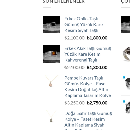
SON EKLENENLER
ÇO
Erkek Oniks Taşlı
Gümüş Yüzük Kare
Kesim Siyah Taşlı
Orijinal
Şu
₺
2,100.00
₺
1,800.00
fiyat:
andaki
Erkek Akik Taşlı Gümüş
₺2,100.00.
fiyat:
Yüzük Kare Kesim
₺1,800.00.
Kahverengi Taşlı
Orijinal
Şu
₺
2,100.00
₺
1,800.00
fiyat:
andaki
Pembe Kuvars Taşlı
₺2,100.00.
fiyat:
Gümüş Kolye – Faset
₺1,800.00.
Kesim Doğal Taş Altın
Kaplama Tasarım Kolye
Orijinal
Şu
₺
3,250.00
₺
2,750.00
fiyat:
andaki
Doğal Safir Taşlı Gümüş
₺3,250.00.
fiyat:
Kolye – Faset Kesim
₺2,750.00.
Altın Kaplama Siyah