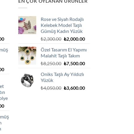
EN ÇOK OYLANAN ÜRÜNLER
Rose ve Siyah Rodajlı
Kelebek Model Taşlı
Gümüş Kadın Yüzük
Şu
Orijinal
Şu
00
₺
2,300.00
₺
2,000.00
andaki
fiyat:
andaki
ümüş
Özel Tasarım El Yapımı
0.
fiyat:
₺2,300.00.
fiyat:
Malahit Taşlı Takım
₺1,800.00.
₺2,000.00.
Orijinal
Şu
₺
8,250.00
₺
7,500.00
Şu
00
fiyat:
andaki
Oniks Taşlı Ay Yıldızlı
andaki
₺8,250.00.
fiyat:
Yüzük
0.
fiyat:
₺7,500.00.
et
Orijinal
Şu
₺1,800.00.
₺
4,050.00
₺
3,600.00
tın
fiyat:
andaki
olye
₺4,050.00.
fiyat:
Şu
00
₺3,600.00.
andaki
Gümüş
0.
fiyat:
m
₺2,750.00.
h