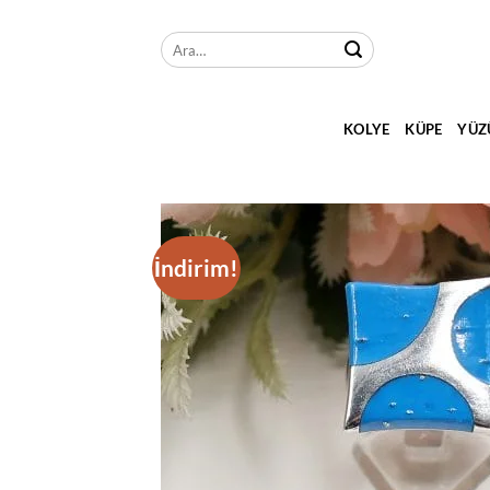
İçeriğe
atla
Ara:
KOLYE
KÜPE
YÜZ
İndirim!