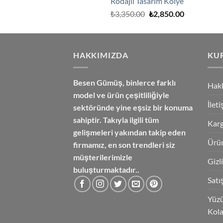
Rodajlı Tasarım Kolye
Orijinal
Şu
₺
3,350.00
₺
2,850.00
fiyat:
andaki
₺3,350.00.
fiyat:
₺2,850.00.
HAKKIMIZDA
KU
Besen Gümüş,
binlerce farklı
Hak
model ve ürün çeşitliliğiyle
İlet
sektöründe yine eşsiz bir konuma
sahiptir. Takıyla ilgili tüm
Karg
gelişmeleri yakından takip eden
Ürün
firmamız, en son trendleri siz
müşterilerimizle
Gizl
buluşturmaktadır..
Satı
Yüzü
Kola