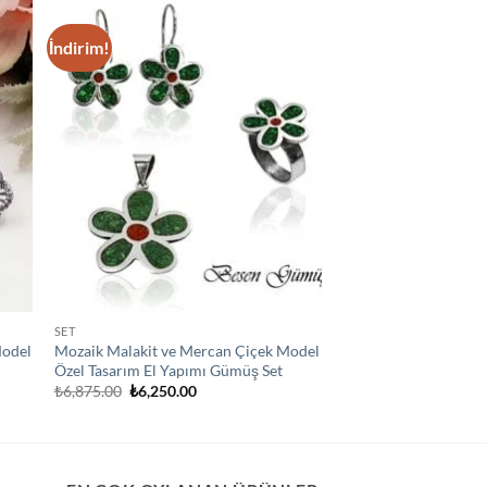
İndirim!
 to
Add to
list
wishlist
SET
Model
Mozaik Malakit ve Mercan Çiçek Model
Özel Tasarım El Yapımı Gümüş Set
Orijinal
Şu
₺
6,875.00
₺
6,250.00
fiyat:
andaki
₺6,875.00.
fiyat:
₺6,250.00.