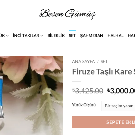
ÜK
İNCİ TAKILAR
BİLEKLİK
SET
ŞAHMERAN
HALHAL
HA
ANA SAYFA
/
SET
Firuze Taşlı Kare 
Add to
wishlist
Orijinal
3,425.00
3,000.0
₺
₺
fiyat:
₺3,425.0
Yüzük Ölçüsü
SEPETE EKL