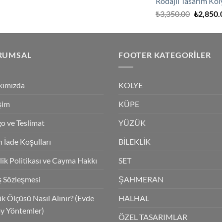
Rodajlı Tasarım Kol
₺4,125.00.
fiyat:
Orijinal
₺
3,350.00
₺
2,850.
₺3,600.00.
fiyat:
₺3,350.0
RUMSAL
FOOTER KATEGORILER
kımızda
KOLYE
işim
KÜPE
o ve Teslimat
YÜZÜK
 İade Koşulları
BİLEKLİK
ilik Politikası ve Cayma Hakkı
SET
ş Sözleşmesi
ŞAHMERAN
k Ölçüsü Nasıl Alınır? (Evde
HALHAL
y Yöntemler)
ÖZEL TASARIMLAR