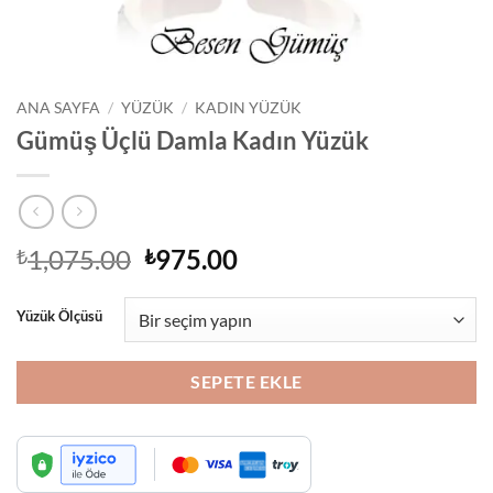
ANA SAYFA
/
YÜZÜK
/
KADIN YÜZÜK
Gümüş Üçlü Damla Kadın Yüzük
Orijinal
Şu
1,075.00
975.00
₺
₺
fiyat:
andaki
₺1,075.00.
fiyat:
Yüzük Ölçüsü
₺975.00.
SEPETE EKLE