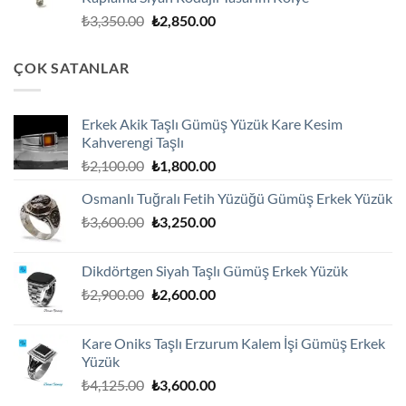
₺2,750.00.
Orijinal
Şu
₺
3,350.00
₺
2,850.00
fiyat:
andaki
₺3,350.00.
fiyat:
ÇOK SATANLAR
₺2,850.00.
Erkek Akik Taşlı Gümüş Yüzük Kare Kesim
Kahverengi Taşlı
Orijinal
Şu
₺
2,100.00
₺
1,800.00
fiyat:
andaki
Osmanlı Tuğralı Fetih Yüzüğü Gümüş Erkek Yüzük
₺2,100.00.
fiyat:
Orijinal
Şu
₺
3,600.00
₺
3,250.00
₺1,800.00.
fiyat:
andaki
₺3,600.00.
fiyat:
Dikdörtgen Siyah Taşlı Gümüş Erkek Yüzük
₺3,250.00.
Orijinal
Şu
₺
2,900.00
₺
2,600.00
fiyat:
andaki
₺2,900.00.
fiyat:
Kare Oniks Taşlı Erzurum Kalem İşi Gümüş Erkek
₺2,600.00.
Yüzük
Orijinal
Şu
₺
4,125.00
₺
3,600.00
fiyat:
andaki