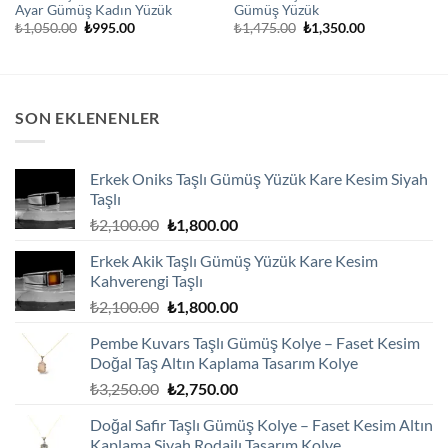
Ayar Gümüş Kadın Yüzük
Gümüş Yüzük
Orijinal
Şu
Orijinal
Şu
₺
1,050.00
₺
995.00
₺
1,475.00
₺
1,350.00
fiyat:
andaki
fiyat:
andaki
₺1,050.00.
fiyat:
₺1,475.00.
fiyat:
₺995.00.
₺1,350.00.
SON EKLENENLER
Erkek Oniks Taşlı Gümüş Yüzük Kare Kesim Siyah
Taşlı
Orijinal
Şu
₺
2,100.00
₺
1,800.00
fiyat:
andaki
Erkek Akik Taşlı Gümüş Yüzük Kare Kesim
₺2,100.00.
fiyat:
Kahverengi Taşlı
₺1,800.00.
Orijinal
Şu
₺
2,100.00
₺
1,800.00
fiyat:
andaki
Pembe Kuvars Taşlı Gümüş Kolye – Faset Kesim
₺2,100.00.
fiyat:
Doğal Taş Altın Kaplama Tasarım Kolye
₺1,800.00.
Orijinal
Şu
₺
3,250.00
₺
2,750.00
fiyat:
andaki
Doğal Safir Taşlı Gümüş Kolye – Faset Kesim Altın
₺3,250.00.
fiyat:
Kaplama Siyah Rodajlı Tasarım Kolye