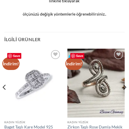
linkine tıklayarak
ölçünüzü değişik yöntemlerle öğrenebilirsiniz..
İLGILI ÜRÜNLER
Save
Save
İndirim!
İndirim!
Add to
Add to
wishlist
wishlist
KADIN YÜZÜK
KADIN YÜZÜK
Baget Taşlı Kare Model 925
Zirkon Taşlı Rose Damla Mekik