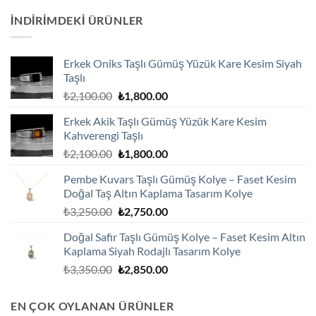
₺4,125.00.
fiyat:
İNDIRIMDEKI ÜRÜNLER
₺3,600.00.
Erkek Oniks Taşlı Gümüş Yüzük Kare Kesim Siyah
Taşlı
Orijinal
Şu
₺
2,100.00
₺
1,800.00
fiyat:
andaki
Erkek Akik Taşlı Gümüş Yüzük Kare Kesim
₺2,100.00.
fiyat:
Kahverengi Taşlı
₺1,800.00.
Orijinal
Şu
₺
2,100.00
₺
1,800.00
fiyat:
andaki
Pembe Kuvars Taşlı Gümüş Kolye – Faset Kesim
₺2,100.00.
fiyat:
Doğal Taş Altın Kaplama Tasarım Kolye
₺1,800.00.
Orijinal
Şu
₺
3,250.00
₺
2,750.00
fiyat:
andaki
Doğal Safir Taşlı Gümüş Kolye – Faset Kesim Altın
₺3,250.00.
fiyat:
Kaplama Siyah Rodajlı Tasarım Kolye
₺2,750.00.
Orijinal
Şu
₺
3,350.00
₺
2,850.00
fiyat:
andaki
₺3,350.00.
fiyat:
EN ÇOK OYLANAN ÜRÜNLER
₺2,850.00.