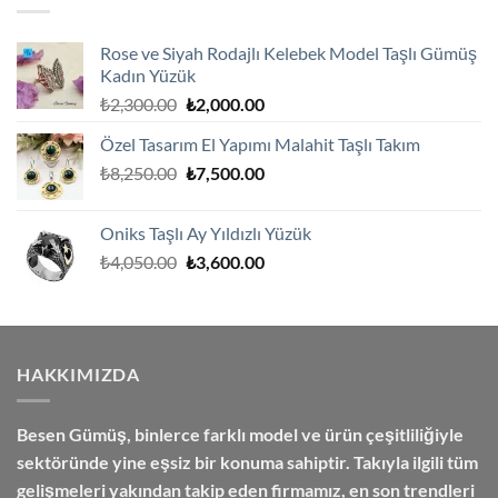
Rose ve Siyah Rodajlı Kelebek Model Taşlı Gümüş
Kadın Yüzük
Orijinal
Şu
₺
2,300.00
₺
2,000.00
fiyat:
andaki
Özel Tasarım El Yapımı Malahit Taşlı Takım
₺2,300.00.
fiyat:
Orijinal
Şu
₺
8,250.00
₺
7,500.00
₺2,000.00.
fiyat:
andaki
₺8,250.00.
fiyat:
Oniks Taşlı Ay Yıldızlı Yüzük
₺7,500.00.
Orijinal
Şu
₺
4,050.00
₺
3,600.00
fiyat:
andaki
₺4,050.00.
fiyat:
₺3,600.00.
HAKKIMIZDA
Besen Gümüş,
binlerce farklı model ve ürün çeşitliliğiyle
sektöründe yine eşsiz bir konuma sahiptir. Takıyla ilgili tüm
gelişmeleri yakından takip eden firmamız, en son trendleri