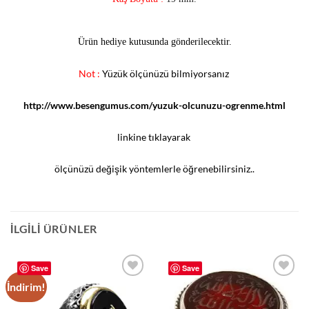
Ürün hediye kutusunda gönderilecektir.
Not :
Yüzük ölçünüzü bilmiyorsanız
http://www.besengumus.com/yuzuk-olcunuzu-ogrenme.html
linkine tıklayarak
ölçünüzü değişik yöntemlerle öğrenebilirsiniz..
İLGILI ÜRÜNLER
Save
Save
İndirim!
Add to
Add to
wishlist
wishlist