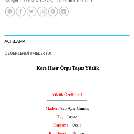
Kategoriler:
ERKEK YÜZÜK
,
Taşsız Erkek Yüzükleri
AÇIKLAMA
DEĞERLENDIRMELER (0)
Kare Hasır Örgü Taşsız Yüzük
Yüzük Özellikleri
—————————–
Maden :
925 Ayar Gümüş
Taş :
Taşsız
Kaplama :
Oksit
Kaş Boyutu :
19 mm.