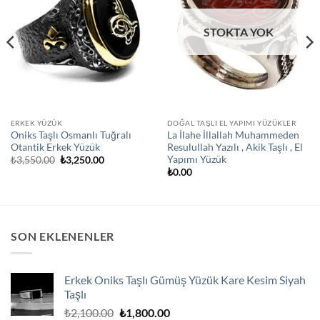
STOKTA YOK
ERKEK YÜZÜK
DOĞAL TAŞLI EL YAPIMI YÜZÜKLER
Oniks Taşlı Osmanlı Tuğralı
La İlahe İllallah Muhammeden
Otantik Erkek Yüzük
Resulullah Yazılı , Akik Taşlı , El
Yapımı Yüzük
Orijinal
Şu
₺
3,550.00
₺
3,250.00
fiyat:
andaki
₺
0.00
₺3,550.00.
fiyat:
₺3,250.00.
SON EKLENENLER
Erkek Oniks Taşlı Gümüş Yüzük Kare Kesim Siyah
Taşlı
Orijinal
Şu
₺
2,100.00
₺
1,800.00