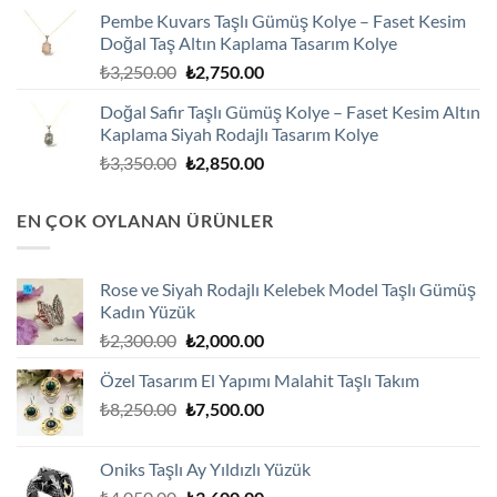
fiyat:
andaki
Pembe Kuvars Taşlı Gümüş Kolye – Faset Kesim
₺2,100.00.
fiyat:
Doğal Taş Altın Kaplama Tasarım Kolye
₺1,800.00.
Orijinal
Şu
₺
3,250.00
₺
2,750.00
fiyat:
andaki
Doğal Safir Taşlı Gümüş Kolye – Faset Kesim Altın
₺3,250.00.
fiyat:
Kaplama Siyah Rodajlı Tasarım Kolye
₺2,750.00.
Orijinal
Şu
₺
3,350.00
₺
2,850.00
fiyat:
andaki
₺3,350.00.
fiyat:
EN ÇOK OYLANAN ÜRÜNLER
₺2,850.00.
Rose ve Siyah Rodajlı Kelebek Model Taşlı Gümüş
Kadın Yüzük
Orijinal
Şu
₺
2,300.00
₺
2,000.00
fiyat:
andaki
Özel Tasarım El Yapımı Malahit Taşlı Takım
₺2,300.00.
fiyat:
Orijinal
Şu
₺
8,250.00
₺
7,500.00
₺2,000.00.
fiyat:
andaki
₺8,250.00.
fiyat:
Oniks Taşlı Ay Yıldızlı Yüzük
₺7,500.00.
Orijinal
Şu