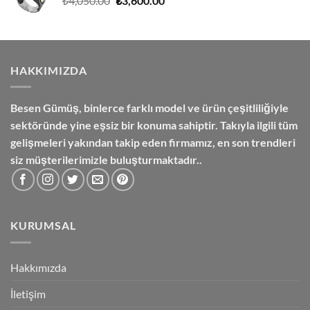
₺
4,050.00
₺
3,600.00
fiyat:
andaki
₺4,050.00.
fiyat:
₺3,600.00.
HAKKIMIZDA
Besen Gümüş,
binlerce farklı model ve ürün çeşitliliğiyle
sektöründe yine eşsiz bir konuma sahiptir. Takıyla ilgili tüm
gelişmeleri yakından takip eden firmamız, en son trendleri
siz müşterilerimizle buluşturmaktadır..
KURUMSAL
Hakkımızda
İletişim