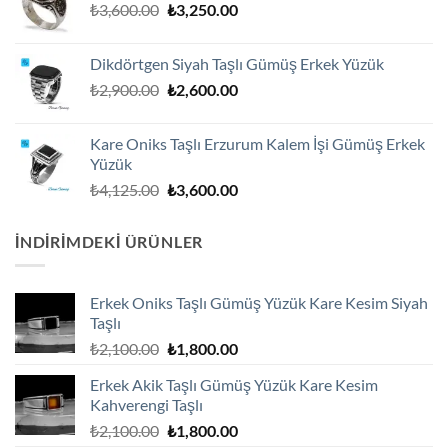
Orijinal
Şu
₺
3,600.00
₺
3,250.00
₺1,800.00.
fiyat:
andaki
₺3,600.00.
fiyat:
Dikdörtgen Siyah Taşlı Gümüş Erkek Yüzük
₺3,250.00.
Orijinal
Şu
₺
2,900.00
₺
2,600.00
fiyat:
andaki
₺2,900.00.
fiyat:
Kare Oniks Taşlı Erzurum Kalem İşi Gümüş Erkek
₺2,600.00.
Yüzük
Orijinal
Şu
₺
4,125.00
₺
3,600.00
fiyat:
andaki
₺4,125.00.
fiyat:
İNDIRIMDEKI ÜRÜNLER
₺3,600.00.
Erkek Oniks Taşlı Gümüş Yüzük Kare Kesim Siyah
Taşlı
Orijinal
Şu
₺
2,100.00
₺
1,800.00
fiyat:
andaki
Erkek Akik Taşlı Gümüş Yüzük Kare Kesim
₺2,100.00.
fiyat:
Kahverengi Taşlı
₺1,800.00.
Orijinal
Şu
₺
2,100.00
₺
1,800.00