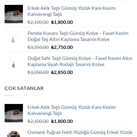
fiyat:
andaki
Erkek Akik Taşlı Gümüş Yüzük Kare Kesim
₺2,100.00.
fiyat:
Kahverengi Taşlı
₺1,800.00.
Orijinal
Şu
₺
2,100.00
₺
1,800.00
fiyat:
andaki
Pembe Kuvars Taşlı Gümüş Kolye – Faset Kesim
₺2,100.00.
fiyat:
Doğal Taş Altın Kaplama Tasarım Kolye
₺1,800.00.
Orijinal
Şu
₺
3,250.00
₺
2,750.00
fiyat:
andaki
Doğal Safir Taşlı Gümüş Kolye – Faset Kesim Altın
₺3,250.00.
fiyat:
Kaplama Siyah Rodajlı Tasarım Kolye
₺2,750.00.
Orijinal
Şu
₺
3,350.00
₺
2,850.00
fiyat:
andaki
₺3,350.00.
fiyat:
ÇOK SATANLAR
₺2,850.00.
Erkek Akik Taşlı Gümüş Yüzük Kare Kesim
Kahverengi Taşlı
Orijinal
Şu
₺
2,100.00
₺
1,800.00
fiyat:
andaki
Osmanlı Tuğralı Fetih Yüzüğü Gümüş Erkek Yüzük
₺2,100.00.
fiyat: