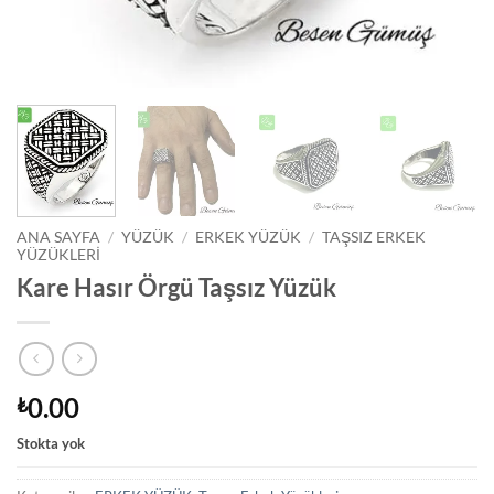
ANA SAYFA
/
YÜZÜK
/
ERKEK YÜZÜK
/
TAŞSIZ ERKEK
YÜZÜKLERI
Kare Hasır Örgü Taşsız Yüzük
0.00
₺
Stokta yok