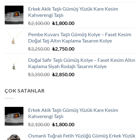
fiyat:
andaki
Erkek Akik Taşlı Gümüş Yüzük Kare Kesim
₺2,100.00.
fiyat:
Kahverengi Taşlı
₺1,800.00.
Orijinal
Şu
₺
2,100.00
₺
1,800.00
fiyat:
andaki
Pembe Kuvars Taşlı Gümüş Kolye – Faset Kesim
₺2,100.00.
fiyat:
Doğal Taş Altın Kaplama Tasarım Kolye
₺1,800.00.
Orijinal
Şu
₺
3,250.00
₺
2,750.00
fiyat:
andaki
Doğal Safir Taşlı Gümüş Kolye – Faset Kesim Altın
₺3,250.00.
fiyat:
Kaplama Siyah Rodajlı Tasarım Kolye
₺2,750.00.
Orijinal
Şu
₺
3,350.00
₺
2,850.00
fiyat:
andaki
₺3,350.00.
fiyat:
ÇOK SATANLAR
₺2,850.00.
Erkek Akik Taşlı Gümüş Yüzük Kare Kesim
Kahverengi Taşlı
Orijinal
Şu
₺
2,100.00
₺
1,800.00
fiyat:
andaki
Osmanlı Tuğralı Fetih Yüzüğü Gümüş Erkek Yüzük
₺2,100.00.
fiyat: