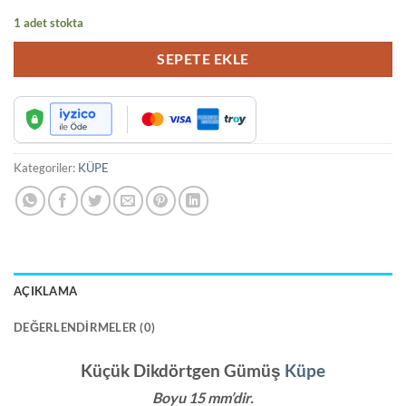
1 adet stokta
SEPETE EKLE
Kategoriler:
KÜPE
AÇIKLAMA
DEĞERLENDIRMELER (0)
Küçük Dikdörtgen Gümüş
Küpe
Boyu 15 mm’dir.