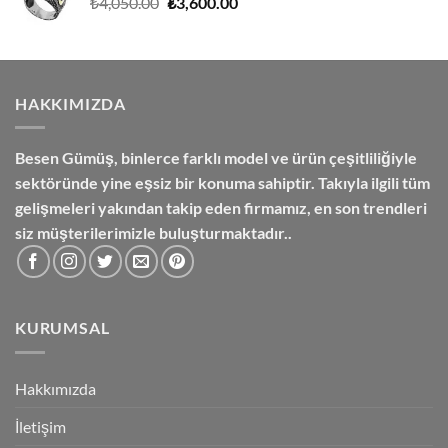
Orijinal
Şu
₺
4,050.00
₺
3,600.00
fiyat:
andaki
₺4,050.00.
fiyat:
₺3,600.00.
HAKKIMIZDA
Besen Gümüş,
binlerce farklı model ve ürün çeşitliliğiyle
sektöründe yine eşsiz bir konuma sahiptir. Takıyla ilgili tüm
gelişmeleri yakından takip eden firmamız, en son trendleri
siz müşterilerimizle buluşturmaktadır..
KURUMSAL
Hakkımızda
İletişim