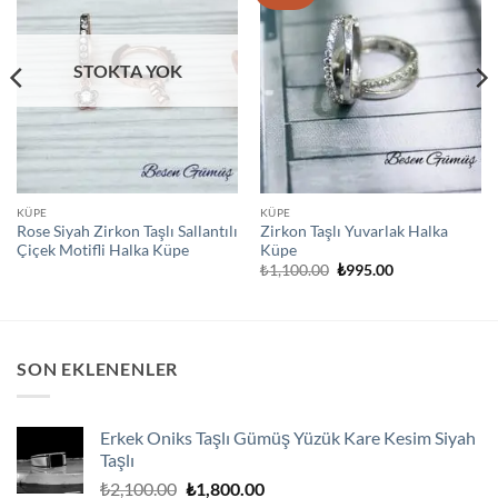
STOKTA YOK
KÜPE
KÜPE
Rose Siyah Zirkon Taşlı Sallantılı
Zirkon Taşlı Yuvarlak Halka
Çiçek Motifli Halka Küpe
Küpe
Orijinal
Şu
₺
1,100.00
₺
995.00
fiyat:
andaki
₺1,100.00.
fiyat:
₺995.00.
SON EKLENENLER
Erkek Oniks Taşlı Gümüş Yüzük Kare Kesim Siyah
Taşlı
Orijinal
Şu
₺
2,100.00
₺
1,800.00