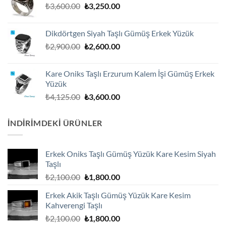
Orijinal
Şu
₺
3,600.00
₺
3,250.00
₺1,800.00.
fiyat:
andaki
₺3,600.00.
fiyat:
Dikdörtgen Siyah Taşlı Gümüş Erkek Yüzük
₺3,250.00.
Orijinal
Şu
₺
2,900.00
₺
2,600.00
fiyat:
andaki
₺2,900.00.
fiyat:
Kare Oniks Taşlı Erzurum Kalem İşi Gümüş Erkek
₺2,600.00.
Yüzük
Orijinal
Şu
₺
4,125.00
₺
3,600.00
fiyat:
andaki
₺4,125.00.
fiyat:
İNDIRIMDEKI ÜRÜNLER
₺3,600.00.
Erkek Oniks Taşlı Gümüş Yüzük Kare Kesim Siyah
Taşlı
Orijinal
Şu
₺
2,100.00
₺
1,800.00
fiyat:
andaki
Erkek Akik Taşlı Gümüş Yüzük Kare Kesim
₺2,100.00.
fiyat:
Kahverengi Taşlı
₺1,800.00.
Orijinal
Şu
₺
2,100.00
₺
1,800.00