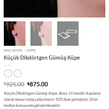
ANA SAYFA
/
KÜPE
Küçük Dikdörtgen Gümüş Küpe
Orijinal
Şu
925.00
875.00
₺
₺
fiyat:
andaki
Küçük Dikdörtgen Gümüş Küpe. Boyu 15 mm’dir. Kaplama
₺925.00.
fiyat:
olarak beyaz rodaj çalışılmıştır. 925 Ayar gümüştür. Ürün
₺875.00.
hediye kutusunda gönderilecektir.