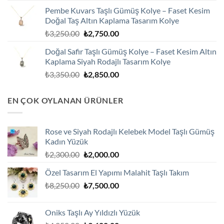
fiyat:
andaki
Pembe Kuvars Taşlı Gümüş Kolye – Faset Kesim
₺2,100.00.
fiyat:
Doğal Taş Altın Kaplama Tasarım Kolye
₺1,800.00.
Orijinal
Şu
₺
3,250.00
₺
2,750.00
fiyat:
andaki
Doğal Safir Taşlı Gümüş Kolye – Faset Kesim Altın
₺3,250.00.
fiyat:
Kaplama Siyah Rodajlı Tasarım Kolye
₺2,750.00.
Orijinal
Şu
₺
3,350.00
₺
2,850.00
fiyat:
andaki
₺3,350.00.
fiyat:
EN ÇOK OYLANAN ÜRÜNLER
₺2,850.00.
Rose ve Siyah Rodajlı Kelebek Model Taşlı Gümüş
Kadın Yüzük
Orijinal
Şu
₺
2,300.00
₺
2,000.00
fiyat:
andaki
Özel Tasarım El Yapımı Malahit Taşlı Takım
₺2,300.00.
fiyat:
Orijinal
Şu
₺
8,250.00
₺
7,500.00
₺2,000.00.
fiyat:
andaki
₺8,250.00.
fiyat:
Oniks Taşlı Ay Yıldızlı Yüzük
₺7,500.00.