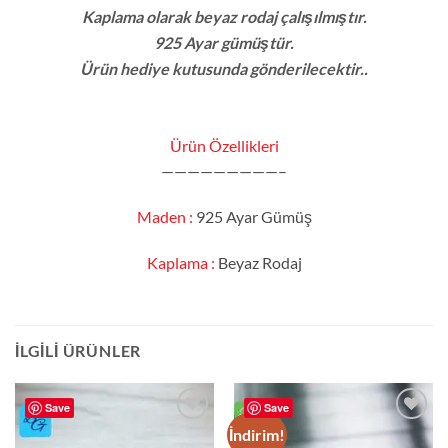
Kaplama olarak b
eyaz rodaj çalışılmıştır.
925 Ayar gümüştür.
Ürün hediye kutusunda gönderilecektir..
Ürün Özellikleri
—————————–
Maden :
925 Ayar Gümüş
Kaplama :
Beyaz Rodaj
İLGILI ÜRÜNLER
Save
Save
İndirim!
Add to
Add to
wishlist
wishlist