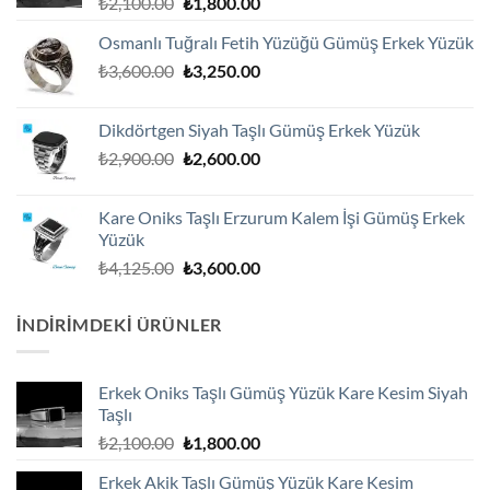
Orijinal
Şu
₺
2,100.00
₺
1,800.00
fiyat:
andaki
Osmanlı Tuğralı Fetih Yüzüğü Gümüş Erkek Yüzük
₺2,100.00.
fiyat:
Orijinal
Şu
₺
3,600.00
₺
3,250.00
₺1,800.00.
fiyat:
andaki
₺3,600.00.
fiyat:
Dikdörtgen Siyah Taşlı Gümüş Erkek Yüzük
₺3,250.00.
Orijinal
Şu
₺
2,900.00
₺
2,600.00
fiyat:
andaki
₺2,900.00.
fiyat:
Kare Oniks Taşlı Erzurum Kalem İşi Gümüş Erkek
₺2,600.00.
Yüzük
Orijinal
Şu
₺
4,125.00
₺
3,600.00
fiyat:
andaki
₺4,125.00.
fiyat:
İNDIRIMDEKI ÜRÜNLER
₺3,600.00.
Erkek Oniks Taşlı Gümüş Yüzük Kare Kesim Siyah
Taşlı
Orijinal
Şu
₺
2,100.00
₺
1,800.00
fiyat:
andaki
Erkek Akik Taşlı Gümüş Yüzük Kare Kesim
₺2,100.00.
fiyat: