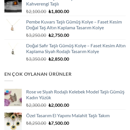
Kahverengi Taşlı
₺1,800.00.
Orijinal
Şu
₺
2,100.00
₺
1,800.00
fiyat:
andaki
Pembe Kuvars Taşlı Gümüş Kolye – Faset Kesim
₺2,100.00.
fiyat:
Doğal Taş Altın Kaplama Tasarım Kolye
₺1,800.00.
Orijinal
Şu
₺
3,250.00
₺
2,750.00
fiyat:
andaki
Doğal Safir Taşlı Gümüş Kolye – Faset Kesim Altın
₺3,250.00.
fiyat:
Kaplama Siyah Rodajlı Tasarım Kolye
₺2,750.00.
Orijinal
Şu
₺
3,350.00
₺
2,850.00
fiyat:
andaki
₺3,350.00.
fiyat:
EN ÇOK OYLANAN ÜRÜNLER
₺2,850.00.
Rose ve Siyah Rodajlı Kelebek Model Taşlı Gümüş
Kadın Yüzük
Orijinal
Şu
₺
2,300.00
₺
2,000.00
fiyat:
andaki
Özel Tasarım El Yapımı Malahit Taşlı Takım
₺2,300.00.
fiyat:
Orijinal
Şu
₺
8,250.00
₺
7,500.00
₺2,000.00.
fiyat:
andaki