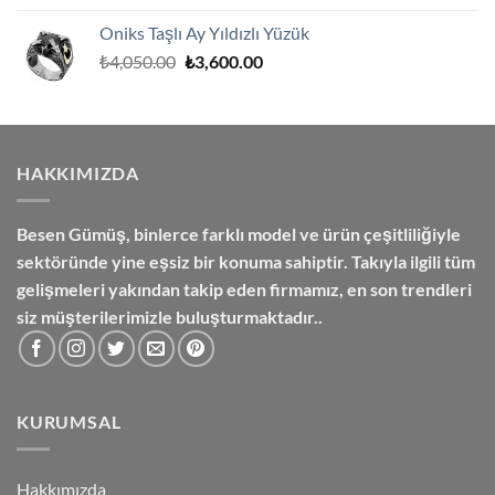
₺8,250.00.
fiyat:
Oniks Taşlı Ay Yıldızlı Yüzük
₺7,500.00.
Orijinal
Şu
₺
4,050.00
₺
3,600.00
fiyat:
andaki
₺4,050.00.
fiyat:
₺3,600.00.
HAKKIMIZDA
Besen Gümüş,
binlerce farklı model ve ürün çeşitliliğiyle
sektöründe yine eşsiz bir konuma sahiptir. Takıyla ilgili tüm
gelişmeleri yakından takip eden firmamız, en son trendleri
siz müşterilerimizle buluşturmaktadır..
KURUMSAL
Hakkımızda