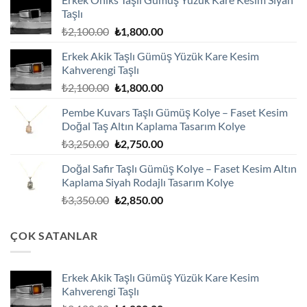
Taşlı
Orijinal
Şu
₺
2,100.00
₺
1,800.00
fiyat:
andaki
Erkek Akik Taşlı Gümüş Yüzük Kare Kesim
₺2,100.00.
fiyat:
Kahverengi Taşlı
₺1,800.00.
Orijinal
Şu
₺
2,100.00
₺
1,800.00
fiyat:
andaki
Pembe Kuvars Taşlı Gümüş Kolye – Faset Kesim
₺2,100.00.
fiyat:
Doğal Taş Altın Kaplama Tasarım Kolye
₺1,800.00.
Orijinal
Şu
₺
3,250.00
₺
2,750.00
fiyat:
andaki
Doğal Safir Taşlı Gümüş Kolye – Faset Kesim Altın
₺3,250.00.
fiyat:
Kaplama Siyah Rodajlı Tasarım Kolye
₺2,750.00.
Orijinal
Şu
₺
3,350.00
₺
2,850.00
fiyat:
andaki
₺3,350.00.
fiyat:
ÇOK SATANLAR
₺2,850.00.
Erkek Akik Taşlı Gümüş Yüzük Kare Kesim
Kahverengi Taşlı