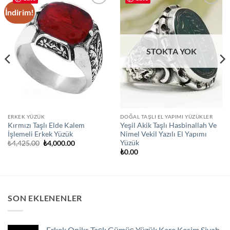
İndirim!
Add to
Add to
wishlist
wishlist
STOKTA YOK
ERKEK YÜZÜK
DOĞAL TAŞLI EL YAPIMI YÜZÜKLER
Kırmızı Taşlı Elde Kalem
Yeşil Akik Taşlı Hasbinallah Ve
İşlemeli Erkek Yüzük
Nimel Vekil Yazılı El Yapımı
Yüzük
Orijinal
Şu
₺
4,425.00
₺
4,000.00
fiyat:
andaki
₺
0.00
₺4,425.00.
fiyat:
₺4,000.00.
SON EKLENENLER
Erkek Oniks Taşlı Gümüş Yüzük Kare Kesim Siyah