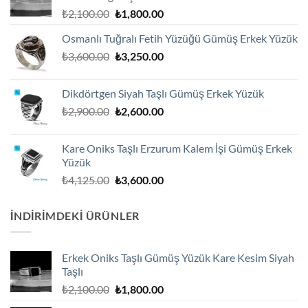
Orijinal
Şu
₺
2,100.00
₺
1,800.00
fiyat:
andaki
Osmanlı Tuğralı Fetih Yüzüğü Gümüş Erkek Yüzük
₺2,100.00.
fiyat:
Orijinal
Şu
₺
3,600.00
₺
3,250.00
₺1,800.00.
fiyat:
andaki
₺3,600.00.
fiyat:
Dikdörtgen Siyah Taşlı Gümüş Erkek Yüzük
₺3,250.00.
Orijinal
Şu
₺
2,900.00
₺
2,600.00
fiyat:
andaki
₺2,900.00.
fiyat:
Kare Oniks Taşlı Erzurum Kalem İşi Gümüş Erkek
₺2,600.00.
Yüzük
Orijinal
Şu
₺
4,125.00
₺
3,600.00
fiyat:
andaki
₺4,125.00.
fiyat:
İNDIRIMDEKI ÜRÜNLER
₺3,600.00.
Erkek Oniks Taşlı Gümüş Yüzük Kare Kesim Siyah
Taşlı
Orijinal
Şu
₺
2,100.00
₺
1,800.00
fiyat:
andaki