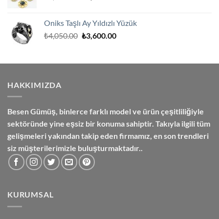
fiyat:
andaki
₺8,250.00.
fiyat:
Oniks Taşlı Ay Yıldızlı Yüzük
₺7,500.00.
Orijinal
Şu
₺
4,050.00
₺
3,600.00
fiyat:
andaki
₺4,050.00.
fiyat:
₺3,600.00.
HAKKIMIZDA
Besen Gümüş,
binlerce farklı model ve ürün çeşitliliğiyle
sektöründe yine eşsiz bir konuma sahiptir. Takıyla ilgili tüm
gelişmeleri yakından takip eden firmamız, en son trendleri
siz müşterilerimizle buluşturmaktadır..
KURUMSAL