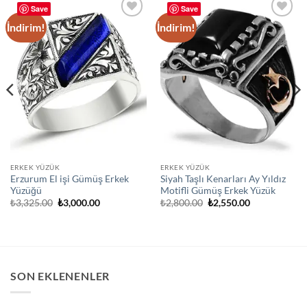
Save
Save
İndirim!
İndirim!
Add to
Add to
wishlist
wishlist
ERKEK YÜZÜK
ERKEK YÜZÜK
Erzurum El işi Gümüş Erkek
Siyah Taşlı Kenarları Ay Yıldız
Yüzüğü
Motifli Gümüş Erkek Yüzük
Orijinal
Şu
Orijinal
Şu
₺
3,325.00
₺
3,000.00
₺
2,800.00
₺
2,550.00
fiyat:
andaki
fiyat:
andaki
₺3,325.00.
fiyat:
₺2,800.00.
fiyat:
₺3,000.00.
₺2,550.00.
SON EKLENENLER