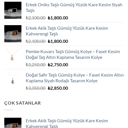
Erkek Oniks Taşlı Gümüş Yüzük Kare Kesim Siyah
Taşlı
Orijinal
Şu
₺
2,100.00
₺
1,800.00
fiyat:
andaki
Erkek Akik Taşlı Gümüş Yüzük Kare Kesim
₺2,100.00.
fiyat:
Kahverengi Taşlı
₺1,800.00.
Orijinal
Şu
₺
2,100.00
₺
1,800.00
fiyat:
andaki
Pembe Kuvars Taşlı Gümüş Kolye – Faset Kesim
₺2,100.00.
fiyat:
Doğal Taş Altın Kaplama Tasarım Kolye
₺1,800.00.
Orijinal
Şu
₺
3,250.00
₺
2,750.00
fiyat:
andaki
Doğal Safir Taşlı Gümüş Kolye – Faset Kesim Altın
₺3,250.00.
fiyat:
Kaplama Siyah Rodajlı Tasarım Kolye
₺2,750.00.
Orijinal
Şu
₺
3,350.00
₺
2,850.00
fiyat:
andaki
₺3,350.00.
fiyat:
ÇOK SATANLAR
₺2,850.00.
Erkek Akik Taşlı Gümüş Yüzük Kare Kesim
Kahverengi Taşlı