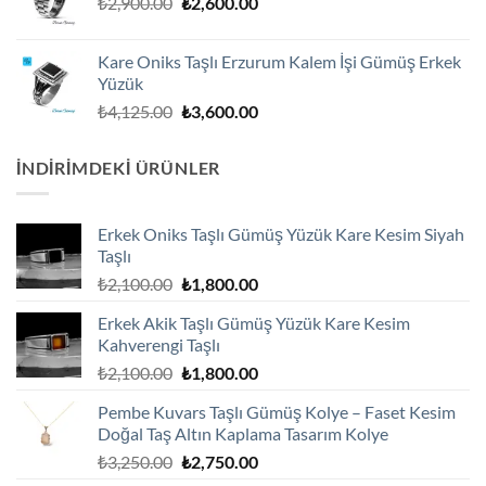
Orijinal
Şu
₺
2,900.00
₺
2,600.00
fiyat:
andaki
₺2,900.00.
fiyat:
Kare Oniks Taşlı Erzurum Kalem İşi Gümüş Erkek
₺2,600.00.
Yüzük
Orijinal
Şu
₺
4,125.00
₺
3,600.00
fiyat:
andaki
₺4,125.00.
fiyat:
İNDIRIMDEKI ÜRÜNLER
₺3,600.00.
Erkek Oniks Taşlı Gümüş Yüzük Kare Kesim Siyah
Taşlı
Orijinal
Şu
₺
2,100.00
₺
1,800.00
fiyat:
andaki
Erkek Akik Taşlı Gümüş Yüzük Kare Kesim
₺2,100.00.
fiyat:
Kahverengi Taşlı
₺1,800.00.
Orijinal
Şu
₺
2,100.00
₺
1,800.00
fiyat:
andaki
Pembe Kuvars Taşlı Gümüş Kolye – Faset Kesim
₺2,100.00.
fiyat:
Doğal Taş Altın Kaplama Tasarım Kolye
₺1,800.00.
Orijinal
Şu
₺
3,250.00
₺
2,750.00
fiyat:
andaki