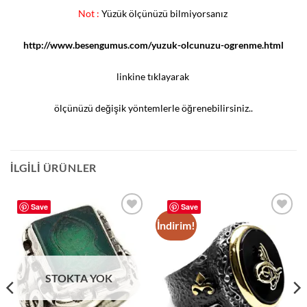
Not :
Yüzük ölçünüzü bilmiyorsanız
http://www.besengumus.com/yuzuk-olcunuzu-ogrenme.html
linkine tıklayarak
ölçünüzü değişik yöntemlerle öğrenebilirsiniz..
İLGILI ÜRÜNLER
Save
Save
İndirim!
Add to
Add to
wishlist
wishlist
STOKTA YOK