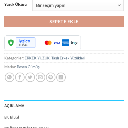
₺4,200.00.
fiyat:
Yüzük Ölçüsü
₺3,800.00.
SEPETE EKLE
Kategoriler:
ERKEK YÜZÜK
,
Taşlı Erkek Yüzükleri
Marka:
Besen Gümüş
AÇIKLAMA
EK BILGI