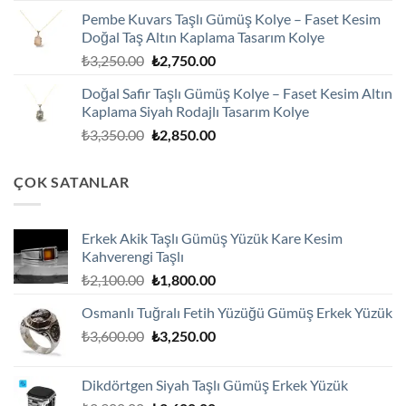
fiyat:
andaki
Pembe Kuvars Taşlı Gümüş Kolye – Faset Kesim
₺2,100.00.
fiyat:
Doğal Taş Altın Kaplama Tasarım Kolye
₺1,800.00.
Orijinal
Şu
₺
3,250.00
₺
2,750.00
fiyat:
andaki
Doğal Safir Taşlı Gümüş Kolye – Faset Kesim Altın
₺3,250.00.
fiyat:
Kaplama Siyah Rodajlı Tasarım Kolye
₺2,750.00.
Orijinal
Şu
₺
3,350.00
₺
2,850.00
fiyat:
andaki
₺3,350.00.
fiyat:
ÇOK SATANLAR
₺2,850.00.
Erkek Akik Taşlı Gümüş Yüzük Kare Kesim
Kahverengi Taşlı
Orijinal
Şu
₺
2,100.00
₺
1,800.00
fiyat:
andaki
Osmanlı Tuğralı Fetih Yüzüğü Gümüş Erkek Yüzük
₺2,100.00.
fiyat:
Orijinal
Şu
₺
3,600.00
₺
3,250.00
₺1,800.00.
fiyat:
andaki
₺3,600.00.
fiyat:
Dikdörtgen Siyah Taşlı Gümüş Erkek Yüzük
₺3,250.00.