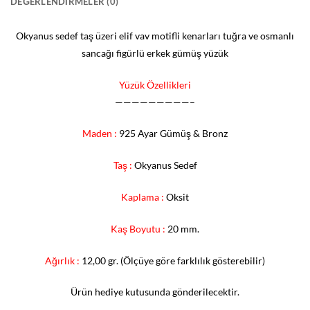
DEĞERLENDIRMELER (0)
Okyanus sedef taş üzeri elif vav motifli kenarları tuğra ve osmanlı
sancağı figürlü erkek gümüş yüzük
Yüzük Özellikleri
—————————–
Maden :
925 Ayar Gümüş & Bronz
Taş :
Okyanus Sedef
Kaplama :
Oksit
Kaş Boyutu :
20 mm.
Ağırlık :
12,00 gr. (Ölçüye göre farklılık gösterebilir)
Ürün hediye kutusunda gönderilecektir.