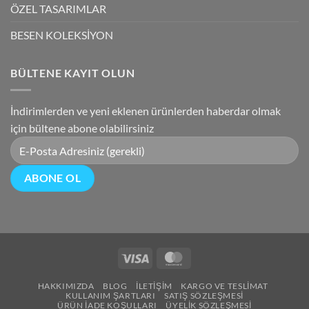
ÖZEL TASARIMLAR
BESEN KOLEKSİYON
BÜLTENE KAYIT OLUN
İndirimlerden ve yeni eklenen ürünlerden haberdar olmak
için bültene abone olabilirsiniz
Visa
MasterCard
HAKKIMIZDA
BLOG
İLETIŞIM
KARGO VE TESLIMAT
KULLANIM ŞARTLARI
SATIŞ SÖZLEŞMESI
ÜRÜN İADE KOŞULLARI
ÜYELIK SÖZLEŞMESI