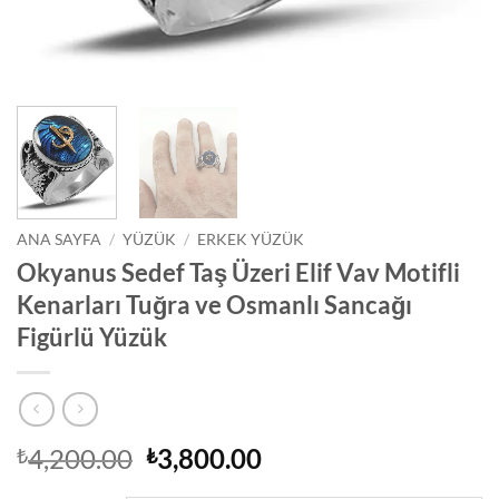
ANA SAYFA
/
YÜZÜK
/
ERKEK YÜZÜK
Okyanus Sedef Taş Üzeri Elif Vav Motifli
Kenarları Tuğra ve Osmanlı Sancağı
Figürlü Yüzük
Orijinal
Şu
4,200.00
3,800.00
₺
₺
fiyat:
andaki