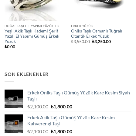
DOĞAL TAŞLI EL YAPIMI YÜZÜKLER
ERKEK YÜZÜK
Yeşil Akik Taşlı Kademi Şerif
Oniks Taşlı Osmanlı Tuğralı
Yazılı El Yapımı Gümüş Erkek
Otantik Erkek Yüzük
Yüzük
Orijinal
Şu
₺
3,550.00
₺
3,250.00
fiyat:
andaki
₺
0.00
₺3,550.00.
fiyat:
₺3,250.00.
SON EKLENENLER
Erkek Oniks Taşlı Gümüş Yüzük Kare Kesim Siyah
Taşlı
Orijinal
Şu
₺
2,100.00
₺
1,800.00
fiyat:
andaki
Erkek Akik Taşlı Gümüş Yüzük Kare Kesim
₺2,100.00.
fiyat:
Kahverengi Taşlı
₺1,800.00.
Orijinal
Şu
₺
2,100.00
₺
1,800.00