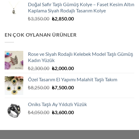
Doğal Safir Taşlı Gümüş Kolye – Faset Kesim Altın
₺3,250.00.
fiyat:
Kaplama Siyah Rodajlı Tasarım Kolye
₺2,750.00.
Orijinal
Şu
₺
3,350.00
₺
2,850.00
fiyat:
andaki
₺3,350.00.
fiyat:
EN ÇOK OYLANAN ÜRÜNLER
₺2,850.00.
Rose ve Siyah Rodajlı Kelebek Model Taşlı Gümüş
Kadın Yüzük
Orijinal
Şu
₺
2,300.00
₺
2,000.00
fiyat:
andaki
Özel Tasarım El Yapımı Malahit Taşlı Takım
₺2,300.00.
fiyat:
Orijinal
Şu
₺
8,250.00
₺
7,500.00
₺2,000.00.
fiyat:
andaki
₺8,250.00.
fiyat:
Oniks Taşlı Ay Yıldızlı Yüzük
₺7,500.00.
Orijinal
Şu
₺
4,050.00
₺
3,600.00
fiyat:
andaki
₺4,050.00.
fiyat:
₺3,600.00.