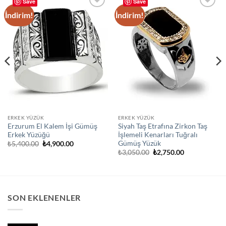
Save
Save
İndirim!
İndirim!
Add to
Add to
wishlist
wishlist
ERKEK YÜZÜK
ERKEK YÜZÜK
Erzurum El Kalem İşi Gümüş
Siyah Taş Etrafına Zirkon Taş
Erkek Yüzüğü
İşlemeli Kenarları Tuğralı
Gümüş Yüzük
Orijinal
Şu
₺
5,400.00
₺
4,900.00
fiyat:
andaki
Orijinal
Şu
₺
3,050.00
₺
2,750.00
₺5,400.00.
fiyat:
fiyat:
andaki
₺4,900.00.
₺3,050.00.
fiyat:
₺2,750.00.
SON EKLENENLER