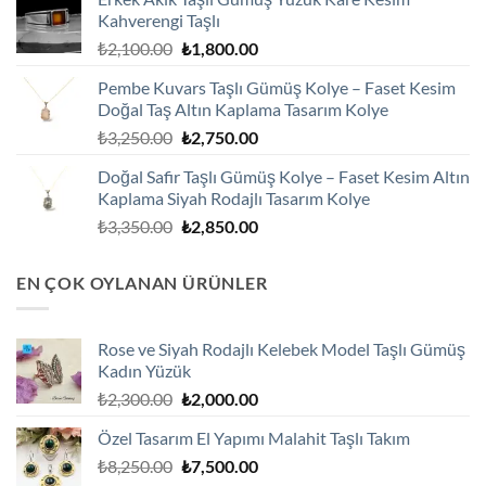
₺2,100.00.
fiyat:
Kahverengi Taşlı
₺1,800.00.
Orijinal
Şu
₺
2,100.00
₺
1,800.00
fiyat:
andaki
Pembe Kuvars Taşlı Gümüş Kolye – Faset Kesim
₺2,100.00.
fiyat:
Doğal Taş Altın Kaplama Tasarım Kolye
₺1,800.00.
Orijinal
Şu
₺
3,250.00
₺
2,750.00
fiyat:
andaki
Doğal Safir Taşlı Gümüş Kolye – Faset Kesim Altın
₺3,250.00.
fiyat:
Kaplama Siyah Rodajlı Tasarım Kolye
₺2,750.00.
Orijinal
Şu
₺
3,350.00
₺
2,850.00
fiyat:
andaki
₺3,350.00.
fiyat:
EN ÇOK OYLANAN ÜRÜNLER
₺2,850.00.
Rose ve Siyah Rodajlı Kelebek Model Taşlı Gümüş
Kadın Yüzük
Orijinal
Şu
₺
2,300.00
₺
2,000.00
fiyat:
andaki
Özel Tasarım El Yapımı Malahit Taşlı Takım
₺2,300.00.
fiyat:
Orijinal
Şu
₺
8,250.00
₺
7,500.00
₺2,000.00.