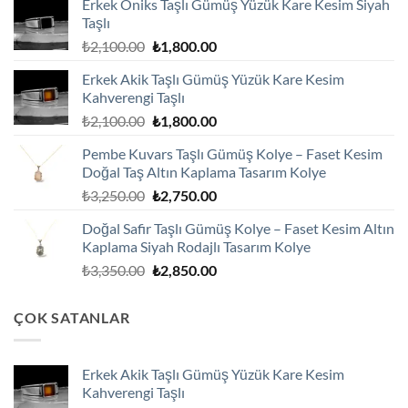
Erkek Oniks Taşlı Gümüş Yüzük Kare Kesim Siyah
Taşlı
Orijinal
Şu
₺
2,100.00
₺
1,800.00
fiyat:
andaki
Erkek Akik Taşlı Gümüş Yüzük Kare Kesim
₺2,100.00.
fiyat:
Kahverengi Taşlı
₺1,800.00.
Orijinal
Şu
₺
2,100.00
₺
1,800.00
fiyat:
andaki
Pembe Kuvars Taşlı Gümüş Kolye – Faset Kesim
₺2,100.00.
fiyat:
Doğal Taş Altın Kaplama Tasarım Kolye
₺1,800.00.
Orijinal
Şu
₺
3,250.00
₺
2,750.00
fiyat:
andaki
Doğal Safir Taşlı Gümüş Kolye – Faset Kesim Altın
₺3,250.00.
fiyat:
Kaplama Siyah Rodajlı Tasarım Kolye
₺2,750.00.
Orijinal
Şu
₺
3,350.00
₺
2,850.00
fiyat:
andaki
₺3,350.00.
fiyat:
ÇOK SATANLAR
₺2,850.00.
Erkek Akik Taşlı Gümüş Yüzük Kare Kesim
Kahverengi Taşlı