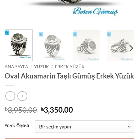
ANA SAYFA
/
YÜZÜK
/
ERKEK YÜZÜK
Oval Akuamarin Taşlı Gümüş Erkek Yüzük
Orijinal
Şu
3,950.00
3,350.00
₺
₺
fiyat:
andaki
₺3,950.00.
fiyat:
Yüzük Ölçüsü
₺3,350.00.