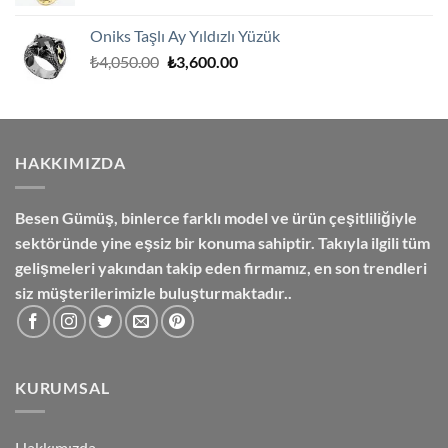
fiyat:
andaki
₺8,250.00.
fiyat:
Oniks Taşlı Ay Yıldızlı Yüzük
₺7,500.00.
Orijinal
Şu
₺
4,050.00
₺
3,600.00
fiyat:
andaki
₺4,050.00.
fiyat:
₺3,600.00.
HAKKIMIZDA
Besen Gümüş,
binlerce farklı model ve ürün çeşitliliğiyle
sektöründe yine eşsiz bir konuma sahiptir. Takıyla ilgili tüm
gelişmeleri yakından takip eden firmamız, en son trendleri
siz müşterilerimizle buluşturmaktadır..
KURUMSAL
Hakkımızda