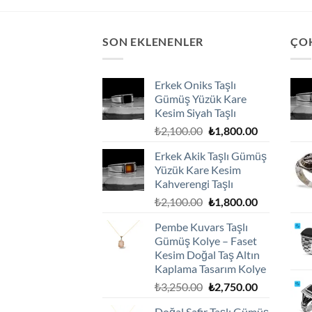
₺900.00.
SON EKLENENLER
ÇO
Erkek Oniks Taşlı
Gümüş Yüzük Kare
Kesim Siyah Taşlı
Orijinal
Şu
₺
2,100.00
₺
1,800.00
fiyat:
andaki
Erkek Akik Taşlı Gümüş
₺2,100.00.
fiyat:
Yüzük Kare Kesim
₺1,800.00.
Kahverengi Taşlı
Orijinal
Şu
₺
2,100.00
₺
1,800.00
fiyat:
andaki
Pembe Kuvars Taşlı
₺2,100.00.
fiyat:
Gümüş Kolye – Faset
₺1,800.00.
Kesim Doğal Taş Altın
Kaplama Tasarım Kolye
Orijinal
Şu
₺
3,250.00
₺
2,750.00
fiyat:
andaki
Doğal Safir Taşlı Gümüş