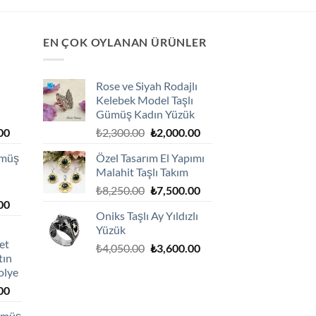
EN ÇOK OYLANAN ÜRÜNLER
Rose ve Siyah Rodajlı
Kelebek Model Taşlı
Gümüş Kadın Yüzük
Şu
Orijinal
Şu
00
₺
2,300.00
₺
2,000.00
andaki
fiyat:
andaki
ümüş
Özel Tasarım El Yapımı
0.
fiyat:
₺2,300.00.
fiyat:
Malahit Taşlı Takım
₺1,800.00.
₺2,000.00.
Orijinal
Şu
₺
8,250.00
₺
7,500.00
Şu
00
fiyat:
andaki
Oniks Taşlı Ay Yıldızlı
andaki
₺8,250.00.
fiyat:
Yüzük
0.
fiyat:
₺7,500.00.
et
Orijinal
Şu
₺1,800.00.
₺
4,050.00
₺
3,600.00
tın
fiyat:
andaki
olye
₺4,050.00.
fiyat:
Şu
00
₺3,600.00.
andaki
Gümüş