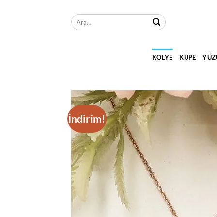
İçeriğe
atla
Ara:
KOLYE
KÜPE
YÜZ
İndirim!