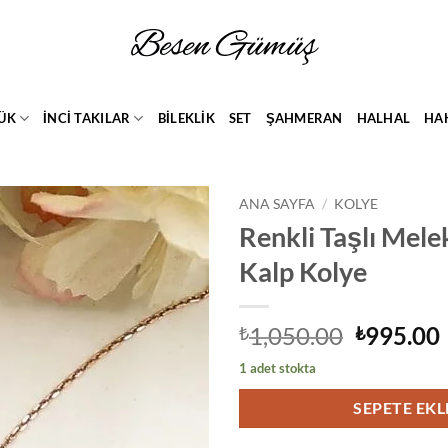
ÜK
İNCİ TAKILAR
BİLEKLİK
SET
ŞAHMERAN
HALHAL
HA
ANA SAYFA
/
KOLYE
Renkli Taşlı Mele
Add to
Kalp Kolye
wishlist
Orijinal
1,050.00
995.00
₺
₺
fiyat:
1 adet stokta
₺1,050.0
SEPETE EKL