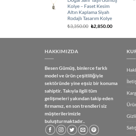
₺3,250.00.
fiyat:
Kolye – Faset Kesim
₺2,750.00.
Altın Kaplama Siyah
Rodajlı Tasarım Kolye
Orijinal
Şu
₺
3,350.00
₺
2,850.00
fiyat:
andaki
₺3,350.00.
fiyat:
₺2,850.00.
HAKKIMIZDA
KU
Besen Gümüş,
binlerce farklı
Hak
model ve ürün çeşitliliğiyle
İlet
sektöründe yine eşsiz bir konuma
sahiptir. Takıyla ilgili tüm
Karg
gelişmeleri yakından takip eden
Ürün
firmamız, en son trendleri siz
müşterilerimizle
Gizl
buluşturmaktadır..
Satı