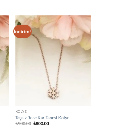
İndirim!
 to
Add to
list
wishlist
KOLYE
Taşsız Rose Kar Tanesi Kolye
Orijinal
Şu
₺
900.00
₺
800.00
fiyat:
andaki
₺900.00.
fiyat:
₺800.00.