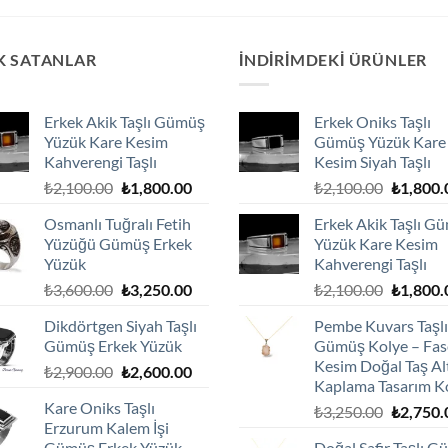
₺900.00.
K SATANLAR
İNDIRIMDEKI ÜRÜNLER
Erkek Akik Taşlı Gümüş
Erkek Oniks Taşlı
Yüzük Kare Kesim
Gümüş Yüzük Kare
Kahverengi Taşlı
Kesim Siyah Taşlı
Orijinal
Şu
Orijinal
₺
2,100.00
₺
1,800.00
₺
2,100.00
₺
1,800.
fiyat:
andaki
fiyat:
Osmanlı Tuğralı Fetih
Erkek Akik Taşlı G
₺2,100.00.
fiyat:
₺2,100.0
Yüzüğü Gümüş Erkek
Yüzük Kare Kesim
₺1,800.00.
Yüzük
Kahverengi Taşlı
Orijinal
Şu
Orijinal
₺
3,600.00
₺
3,250.00
₺
2,100.00
₺
1,800.
fiyat:
andaki
fiyat:
Dikdörtgen Siyah Taşlı
Pembe Kuvars Taşlı
₺3,600.00.
fiyat:
₺2,100.0
Gümüş Erkek Yüzük
Gümüş Kolye – Fas
₺3,250.00.
Kesim Doğal Taş Al
Orijinal
Şu
₺
2,900.00
₺
2,600.00
Kaplama Tasarım K
fiyat:
andaki
Kare Oniks Taşlı
Orijinal
₺
3,250.00
₺
2,750.
₺2,900.00.
fiyat:
Erzurum Kalem İşi
fiyat:
₺2,600.00.
Gümüş Erkek Yüzük
Doğal Safir Taşlı 