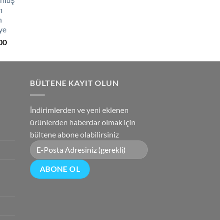
0.
fiyat:
m
₺2,750.00.
h
ye
Şu
00
andaki
0.
fiyat:
₺2,850.00.
BÜLTENE KAYIT OLUN
İndirimlerden ve yeni eklenen
ürünlerden haberdar olmak için
bültene abone olabilirsiniz