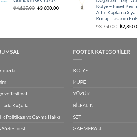
₺3,250.0
Kolye – Faset Kesi
Orijinal
Şu
₺
4,125.00
₺
3,600.00
Altın Kaplama Siya
fiyat:
andaki
Rodajlı Tasarım Kol
₺4,125.00.
fiyat:
Orijinal
₺
3,350.00
₺
2,850.
₺3,600.00.
fiyat:
₺3,350.0
RUMSAL
FOOTER KATEGORILER
kımızda
KOLYE
işim
KÜPE
o ve Teslimat
YÜZÜK
 İade Koşulları
BİLEKLİK
ilik Politikası ve Cayma Hakkı
SET
ş Sözleşmesi
ŞAHMERAN