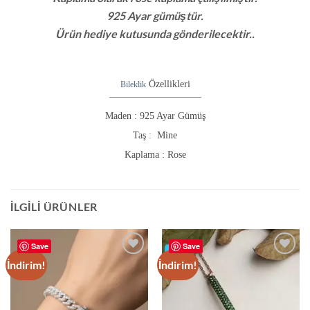
925 Ayar gümüştür.
Ürün hediye kutusunda gönderilecektir..
Özellikleri
Bileklik
—————————–
Maden : 925 Ayar Gümüş
Taş :
Mine
Kaplama :
Rose
İLGILI ÜRÜNLER
Save
Save
İndirim!
İndirim!
Add to
Add to
wishlist
wishlist