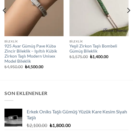
BİLEKLİK
BİLEKLİK
925 Ayar Gümüş Pave Küba
Yeşil Zirkon Taşlı Bombeli
Zincir Bileklik – Işıltılı Kübik
Gümüş Bileklik
Zirkon Taşlı Modern Unisex
Orijinal
Şu
₺
1,575.00
₺
1,400.00
fiyat:
andaki
Model Bileklik
₺1,575.00.
fiyat:
Orijinal
Şu
₺
4,950.00
₺
4,500.00
₺1,400.00.
fiyat:
andaki
₺4,950.00.
fiyat:
₺4,500.00.
SON EKLENENLER
Erkek Oniks Taşlı Gümüş Yüzük Kare Kesim Siyah
Taşlı
Orijinal
Şu
₺
2,100.00
₺
1,800.00
fiyat:
andaki