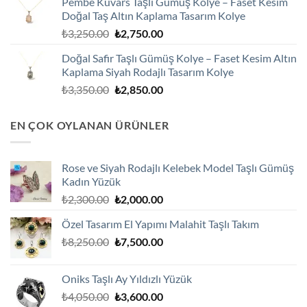
Pembe Kuvars Taşlı Gümüş Kolye – Faset Kesim
₺2,100.00.
fiyat:
Doğal Taş Altın Kaplama Tasarım Kolye
₺1,800.00.
Orijinal
Şu
₺
3,250.00
₺
2,750.00
fiyat:
andaki
Doğal Safir Taşlı Gümüş Kolye – Faset Kesim Altın
₺3,250.00.
fiyat:
Kaplama Siyah Rodajlı Tasarım Kolye
₺2,750.00.
Orijinal
Şu
₺
3,350.00
₺
2,850.00
fiyat:
andaki
₺3,350.00.
fiyat:
EN ÇOK OYLANAN ÜRÜNLER
₺2,850.00.
Rose ve Siyah Rodajlı Kelebek Model Taşlı Gümüş
Kadın Yüzük
Orijinal
Şu
₺
2,300.00
₺
2,000.00
fiyat:
andaki
Özel Tasarım El Yapımı Malahit Taşlı Takım
₺2,300.00.
fiyat:
Orijinal
Şu
₺
8,250.00
₺
7,500.00
₺2,000.00.
fiyat:
andaki
₺8,250.00.
fiyat:
Oniks Taşlı Ay Yıldızlı Yüzük
₺7,500.00.
Orijinal
Şu
₺
4,050.00
₺
3,600.00