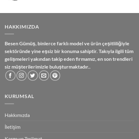
fiyat:
andaki
₺4,050.00.
fiyat:
₺3,600.00.
HAKKIMIZDA
Besen Gümüş,
binlerce farklı model ve ürün çeşitliliğiyle
sektöründe yine eşsiz bir konuma sahiptir. Takıyla ilgili tüm
gelişmeleri yakından takip eden firmamız, en son trendleri
siz müşterilerimizle buluşturmaktadır..
KURUMSAL
Hakkımızda
İletişim
Kargo ve Teslimat