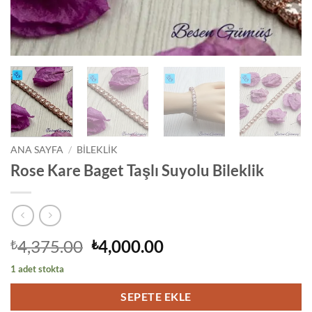
ANA SAYFA
/
BİLEKLİK
Rose Kare Baget Taşlı Suyolu Bileklik
Orijinal
Şu
4,375.00
4,000.00
₺
₺
fiyat:
andaki
1 adet stokta
₺4,375.00.
fiyat:
₺4,000.00.
SEPETE EKLE