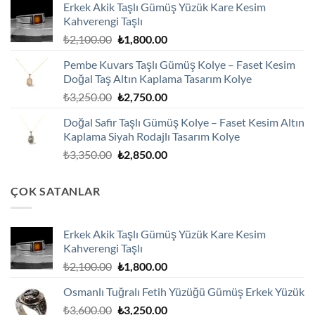
Erkek Akik Taşlı Gümüş Yüzük Kare Kesim
₺2,100.00.
fiyat:
Kahverengi Taşlı
₺1,800.00.
Orijinal
Şu
₺
2,100.00
₺
1,800.00
fiyat:
andaki
Pembe Kuvars Taşlı Gümüş Kolye – Faset Kesim
₺2,100.00.
fiyat:
Doğal Taş Altın Kaplama Tasarım Kolye
₺1,800.00.
Orijinal
Şu
₺
3,250.00
₺
2,750.00
fiyat:
andaki
Doğal Safir Taşlı Gümüş Kolye – Faset Kesim Altın
₺3,250.00.
fiyat:
Kaplama Siyah Rodajlı Tasarım Kolye
₺2,750.00.
Orijinal
Şu
₺
3,350.00
₺
2,850.00
fiyat:
andaki
₺3,350.00.
fiyat:
ÇOK SATANLAR
₺2,850.00.
Erkek Akik Taşlı Gümüş Yüzük Kare Kesim
Kahverengi Taşlı
Orijinal
Şu
₺
2,100.00
₺
1,800.00
fiyat:
andaki
Osmanlı Tuğralı Fetih Yüzüğü Gümüş Erkek Yüzük
₺2,100.00.
fiyat:
Orijinal
Şu
₺
3,600.00
₺
3,250.00
₺1,800.00.