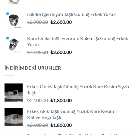
fiyat:
andaki
₺3,600.00.
fiyat:
Dikdörtgen Siyah Taşlı Gümüş Erkek Yüzük
₺3,250.00.
Orijinal
Şu
₺
2,900.00
₺
2,600.00
fiyat:
andaki
₺2,900.00.
fiyat:
Kare Oniks Taşlı Erzurum Kalem İşi Gümüş Erkek
₺2,600.00.
Yüzük
Orijinal
Şu
₺
4,125.00
₺
3,600.00
fiyat:
andaki
₺4,125.00.
fiyat:
İNDIRIMDEKI ÜRÜNLER
₺3,600.00.
Erkek Oniks Taşlı Gümüş Yüzük Kare Kesim Siyah
Taşlı
Orijinal
Şu
₺
2,100.00
₺
1,800.00
fiyat:
andaki
Erkek Akik Taşlı Gümüş Yüzük Kare Kesim
₺2,100.00.
fiyat:
Kahverengi Taşlı
₺1,800.00.
Orijinal
Şu
₺
2,100.00
₺
1,800.00
fiyat:
andaki