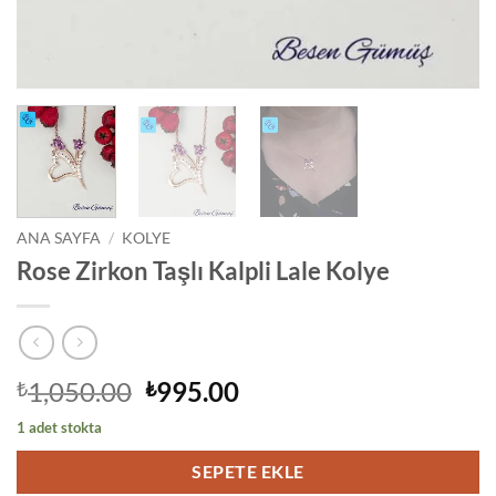
ANA SAYFA
/
KOLYE
Rose Zirkon Taşlı Kalpli Lale Kolye
Orijinal
Şu
1,050.00
995.00
₺
₺
fiyat:
andaki
1 adet stokta
₺1,050.00.
fiyat:
₺995.00.
SEPETE EKLE