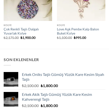
KOLYE
KOLYE
Çok Renkli Taşlı Dalgalı
Love Aşk Pembe Kalp Balon
Yuvarlak Kolye
Buket Kolye
Orijinal
Şu
Orijinal
Şu
₺
2,175.00
₺
1,900.00
₺
1,100.00
₺
995.00
fiyat:
andaki
fiyat:
andaki
₺2,175.00.
fiyat:
₺1,100.00.
fiyat:
₺1,900.00.
₺995.00.
SON EKLENENLER
Erkek Oniks Taşlı Gümüş Yüzük Kare Kesim Siyah
Taşlı
Orijinal
Şu
₺
2,100.00
₺
1,800.00
fiyat:
andaki
Erkek Akik Taşlı Gümüş Yüzük Kare Kesim
₺2,100.00.
fiyat:
Kahverengi Taşlı
₺1,800.00.
Orijinal
Şu
₺
2,100.00
₺
1,800.00