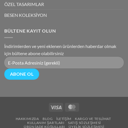
ÖZEL TASARIMLAR
BESEN KOLEKSİYON
BÜLTENE KAYIT OLUN
İndirimlerden ve yeni eklenen ürünlerden haberdar olmak
için bültene abone olabilirsiniz
Visa
MasterCard
HAKKIMIZDA
BLOG
İLETIŞIM
KARGO VE TESLIMAT
KULLANIM ŞARTLARI
SATIŞ SÖZLEŞMESI
ÜRÜN İADE KOŞULLARI
ÜYELIK SÖZLEŞMESI