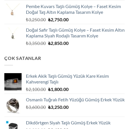
fiyat:
andaki
Pembe Kuvars Taşlı Gümüş Kolye – Faset Kesim
₺2,100.00.
fiyat:
Doğal Taş Altın Kaplama Tasarım Kolye
₺1,800.00.
Orijinal
Şu
₺
3,250.00
₺
2,750.00
fiyat:
andaki
Doğal Safir Taşlı Gümüş Kolye – Faset Kesim Altın
₺3,250.00.
fiyat:
Kaplama Siyah Rodajlı Tasarım Kolye
₺2,750.00.
Orijinal
Şu
₺
3,350.00
₺
2,850.00
fiyat:
andaki
₺3,350.00.
fiyat:
ÇOK SATANLAR
₺2,850.00.
Erkek Akik Taşlı Gümüş Yüzük Kare Kesim
Kahverengi Taşlı
Orijinal
Şu
₺
2,100.00
₺
1,800.00
fiyat:
andaki
Osmanlı Tuğralı Fetih Yüzüğü Gümüş Erkek Yüzük
₺2,100.00.
fiyat:
Orijinal
Şu
₺
3,600.00
₺
3,250.00
₺1,800.00.
fiyat:
andaki
₺3,600.00.
fiyat:
Dikdörtgen Siyah Taşlı Gümüş Erkek Yüzük
₺3,250.00.