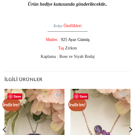
Ürün hediye kutusunda gönderilecektir..
Özellikleri
Kolye
—————————–
Maden :
925 Ayar Gümüş
Taş
Zirkon
Kaplama : Rose ve Siyah Rodaj
İLGILI ÜRÜNLER
Save
Save
İndirim!
İndirim!
Add to
Add to
wishlist
wishlist