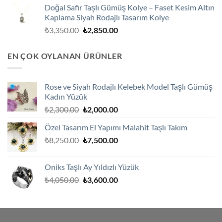
Doğal Safir Taşlı Gümüş Kolye – Faset Kesim Altın
₺3,250.00.
fiyat:
Kaplama Siyah Rodajlı Tasarım Kolye
₺2,750.00.
Orijinal
Şu
₺
3,350.00
₺
2,850.00
fiyat:
andaki
₺3,350.00.
fiyat:
EN ÇOK OYLANAN ÜRÜNLER
₺2,850.00.
Rose ve Siyah Rodajlı Kelebek Model Taşlı Gümüş
Kadın Yüzük
Orijinal
Şu
₺
2,300.00
₺
2,000.00
fiyat:
andaki
Özel Tasarım El Yapımı Malahit Taşlı Takım
₺2,300.00.
fiyat:
Orijinal
Şu
₺
8,250.00
₺
7,500.00
₺2,000.00.
fiyat:
andaki
₺8,250.00.
fiyat:
Oniks Taşlı Ay Yıldızlı Yüzük
₺7,500.00.
Orijinal
Şu
₺
4,050.00
₺
3,600.00
fiyat:
andaki
₺4,050.00.
fiyat:
₺3,600.00.