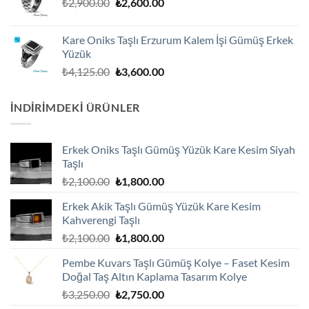
Orijinal
Şu
₺
2,900.00
₺
2,600.00
fiyat:
andaki
₺2,900.00.
fiyat:
Kare Oniks Taşlı Erzurum Kalem İşi Gümüş Erkek
₺2,600.00.
Yüzük
Orijinal
Şu
₺
4,125.00
₺
3,600.00
fiyat:
andaki
₺4,125.00.
fiyat:
İNDIRIMDEKI ÜRÜNLER
₺3,600.00.
Erkek Oniks Taşlı Gümüş Yüzük Kare Kesim Siyah
Taşlı
Orijinal
Şu
₺
2,100.00
₺
1,800.00
fiyat:
andaki
Erkek Akik Taşlı Gümüş Yüzük Kare Kesim
₺2,100.00.
fiyat:
Kahverengi Taşlı
₺1,800.00.
Orijinal
Şu
₺
2,100.00
₺
1,800.00
fiyat:
andaki
Pembe Kuvars Taşlı Gümüş Kolye – Faset Kesim
₺2,100.00.
fiyat:
Doğal Taş Altın Kaplama Tasarım Kolye
₺1,800.00.
Orijinal
Şu
₺
3,250.00
₺
2,750.00
fiyat:
andaki