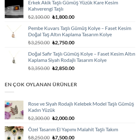
Erkek Akik Taşlı Gümüş Yüzük Kare Kesim
₺2,100.00.
fiyat:
Kahverengi Taşlı
₺1,800.00.
Orijinal
Şu
₺
2,100.00
₺
1,800.00
fiyat:
andaki
Pembe Kuvars Taşlı Gümüş Kolye – Faset Kesim
₺2,100.00.
fiyat:
Doğal Taş Altın Kaplama Tasarım Kolye
₺1,800.00.
Orijinal
Şu
₺
3,250.00
₺
2,750.00
fiyat:
andaki
Doğal Safir Taşlı Gümüş Kolye – Faset Kesim Altın
₺3,250.00.
fiyat:
Kaplama Siyah Rodajlı Tasarım Kolye
₺2,750.00.
Orijinal
Şu
₺
3,350.00
₺
2,850.00
fiyat:
andaki
₺3,350.00.
fiyat:
EN ÇOK OYLANAN ÜRÜNLER
₺2,850.00.
Rose ve Siyah Rodajlı Kelebek Model Taşlı Gümüş
Kadın Yüzük
Orijinal
Şu
₺
2,300.00
₺
2,000.00
fiyat:
andaki
Özel Tasarım El Yapımı Malahit Taşlı Takım
₺2,300.00.
fiyat:
Orijinal
Şu
₺
8,250.00
₺
7,500.00
₺2,000.00.