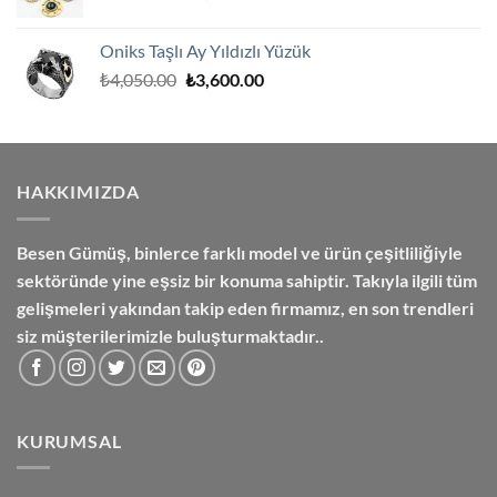
fiyat:
andaki
₺8,250.00.
fiyat:
Oniks Taşlı Ay Yıldızlı Yüzük
₺7,500.00.
Orijinal
Şu
₺
4,050.00
₺
3,600.00
fiyat:
andaki
₺4,050.00.
fiyat:
₺3,600.00.
HAKKIMIZDA
Besen Gümüş,
binlerce farklı model ve ürün çeşitliliğiyle
sektöründe yine eşsiz bir konuma sahiptir. Takıyla ilgili tüm
gelişmeleri yakından takip eden firmamız, en son trendleri
siz müşterilerimizle buluşturmaktadır..
KURUMSAL