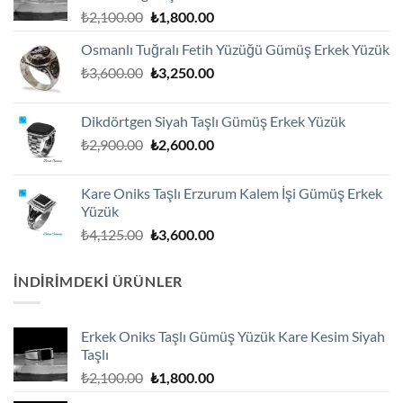
Orijinal
Şu
₺
2,100.00
₺
1,800.00
fiyat:
andaki
Osmanlı Tuğralı Fetih Yüzüğü Gümüş Erkek Yüzük
₺2,100.00.
fiyat:
Orijinal
Şu
₺
3,600.00
₺
3,250.00
₺1,800.00.
fiyat:
andaki
₺3,600.00.
fiyat:
Dikdörtgen Siyah Taşlı Gümüş Erkek Yüzük
₺3,250.00.
Orijinal
Şu
₺
2,900.00
₺
2,600.00
fiyat:
andaki
₺2,900.00.
fiyat:
Kare Oniks Taşlı Erzurum Kalem İşi Gümüş Erkek
₺2,600.00.
Yüzük
Orijinal
Şu
₺
4,125.00
₺
3,600.00
fiyat:
andaki
₺4,125.00.
fiyat:
İNDIRIMDEKI ÜRÜNLER
₺3,600.00.
Erkek Oniks Taşlı Gümüş Yüzük Kare Kesim Siyah
Taşlı
Orijinal
Şu
₺
2,100.00
₺
1,800.00
fiyat:
andaki