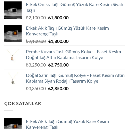
Erkek Oniks Taşlı Gümüş Yüzük Kare Kesim Siyah
Taşlı
Orijinal
Şu
₺
2,100.00
₺
1,800.00
fiyat:
andaki
Erkek Akik Taşlı Gümüş Yüzük Kare Kesim
₺2,100.00.
fiyat:
Kahverengi Taşlı
₺1,800.00.
Orijinal
Şu
₺
2,100.00
₺
1,800.00
fiyat:
andaki
Pembe Kuvars Taşlı Gümüş Kolye – Faset Kesim
₺2,100.00.
fiyat:
Doğal Taş Altın Kaplama Tasarım Kolye
₺1,800.00.
Orijinal
Şu
₺
3,250.00
₺
2,750.00
fiyat:
andaki
Doğal Safir Taşlı Gümüş Kolye – Faset Kesim Altın
₺3,250.00.
fiyat:
Kaplama Siyah Rodajlı Tasarım Kolye
₺2,750.00.
Orijinal
Şu
₺
3,350.00
₺
2,850.00
fiyat:
andaki
₺3,350.00.
fiyat:
ÇOK SATANLAR
₺2,850.00.
Erkek Akik Taşlı Gümüş Yüzük Kare Kesim
Kahverengi Taşlı