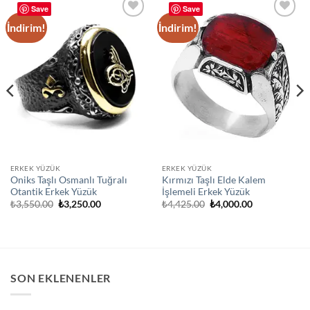
Save
Save
İndirim!
İndirim!
Add to
Add to
wishlist
wishlist
ERKEK YÜZÜK
ERKEK YÜZÜK
Oniks Taşlı Osmanlı Tuğralı
Kırmızı Taşlı Elde Kalem
Otantik Erkek Yüzük
İşlemeli Erkek Yüzük
Orijinal
Şu
Orijinal
Şu
₺
3,550.00
₺
3,250.00
₺
4,425.00
₺
4,000.00
fiyat:
andaki
fiyat:
andaki
₺3,550.00.
fiyat:
₺4,425.00.
fiyat:
₺3,250.00.
₺4,000.00.
SON EKLENENLER