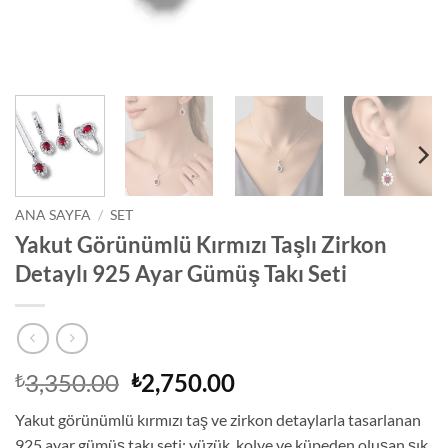
ANA SAYFA
/
SET
Yakut Görünümlü Kırmızı Taşlı Zirkon
Detaylı 925 Ayar Gümüş Takı Seti
Orijinal
Şu
3,350.00
2,750.00
₺
₺
fiyat:
andaki
Yakut görünümlü kırmızı taş ve zirkon detaylarla tasarlanan
₺3,350.00.
fiyat:
925 ayar gümüş takı seti; yüzük, kolye ve küpeden oluşan şık