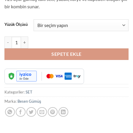
₺2,750.00.
bir kombin sunar.
Yüzük Ölçüsü
Yakut Görünümlü Kırmızı Taşlı Zirkon Detaylı 925 Ayar Gümüş Takı Se
SEPETE EKLE
Kategoriler:
SET
Marka:
Besen Gümüş