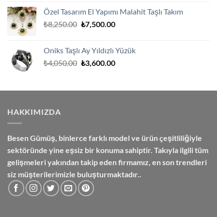
fiyat:
andaki
Özel Tasarım El Yapımı Malahit Taşlı Takım
₺2,300.00.
fiyat:
Orijinal
Şu
₺
8,250.00
₺
7,500.00
₺2,000.00.
fiyat:
andaki
₺8,250.00.
fiyat:
Oniks Taşlı Ay Yıldızlı Yüzük
₺7,500.00.
Orijinal
Şu
₺
4,050.00
₺
3,600.00
fiyat:
andaki
₺4,050.00.
fiyat:
₺3,600.00.
HAKKIMIZDA
Besen Gümüş,
binlerce farklı model ve ürün çeşitliliğiyle
sektöründe yine eşsiz bir konuma sahiptir. Takıyla ilgili tüm
gelişmeleri yakından takip eden firmamız, en son trendleri
siz müşterilerimizle buluşturmaktadır..