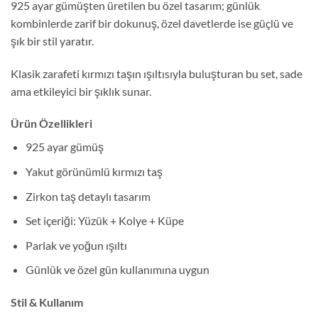
925 ayar gümüşten üretilen bu özel tasarım; günlük
kombinlerde zarif bir dokunuş, özel davetlerde ise güçlü ve
şık bir stil yaratır.
Klasik zarafeti kırmızı taşın ışıltısıyla buluşturan bu set, sade
ama etkileyici bir şıklık sunar.
Ürün Özellikleri
925 ayar gümüş
Yakut görünümlü kırmızı taş
Zirkon taş detaylı tasarım
Set içeriği: Yüzük + Kolye + Küpe
Parlak ve yoğun ışıltı
Günlük ve özel gün kullanımına uygun
Stil & Kullanım