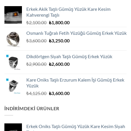
Erkek Akik Taşlı Gümüş Yüzük Kare Kesim
Kahverengi Taşlı
Orijinal
Şu
₺
2,100.00
₺
1,800.00
fiyat:
andaki
Osmanlı Tuğralı Fetih Yüzüğü Gümüş Erkek Yüzük
₺2,100.00.
fiyat:
Orijinal
Şu
₺
3,600.00
₺
3,250.00
₺1,800.00.
fiyat:
andaki
₺3,600.00.
fiyat:
Dikdörtgen Siyah Taşlı Gümüş Erkek Yüzük
₺3,250.00.
Orijinal
Şu
₺
2,900.00
₺
2,600.00
fiyat:
andaki
₺2,900.00.
fiyat:
Kare Oniks Taşlı Erzurum Kalem İşi Gümüş Erkek
₺2,600.00.
Yüzük
Orijinal
Şu
₺
4,125.00
₺
3,600.00
fiyat:
andaki
₺4,125.00.
fiyat:
İNDIRIMDEKI ÜRÜNLER
₺3,600.00.
Erkek Oniks Taşlı Gümüş Yüzük Kare Kesim Siyah