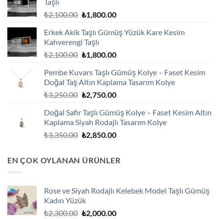
Taşlı
Orijinal
Şu
₺
2,100.00
₺
1,800.00
fiyat:
andaki
Erkek Akik Taşlı Gümüş Yüzük Kare Kesim
₺2,100.00.
fiyat:
Kahverengi Taşlı
₺1,800.00.
Orijinal
Şu
₺
2,100.00
₺
1,800.00
fiyat:
andaki
Pembe Kuvars Taşlı Gümüş Kolye – Faset Kesim
₺2,100.00.
fiyat:
Doğal Taş Altın Kaplama Tasarım Kolye
₺1,800.00.
Orijinal
Şu
₺
3,250.00
₺
2,750.00
fiyat:
andaki
Doğal Safir Taşlı Gümüş Kolye – Faset Kesim Altın
₺3,250.00.
fiyat:
Kaplama Siyah Rodajlı Tasarım Kolye
₺2,750.00.
Orijinal
Şu
₺
3,350.00
₺
2,850.00
fiyat:
andaki
₺3,350.00.
fiyat:
EN ÇOK OYLANAN ÜRÜNLER
₺2,850.00.
Rose ve Siyah Rodajlı Kelebek Model Taşlı Gümüş
Kadın Yüzük
Orijinal
Şu
₺
2,300.00
₺
2,000.00