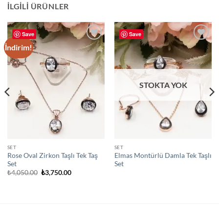
İLGILI ÜRÜNLER
Save
Save
İndirim!
Add to
Add to
wishlist
wishlist
STOKTA YOK
SET
SET
Rose Oval Zirkon Taşlı Tek Taş
Elmas Montürlü Damla Tek Taşlı
Set
Set
Orijinal
Şu
₺
4,050.00
₺
3,750.00
fiyat:
andaki
₺4,050.00.
fiyat:
₺3,750.00.