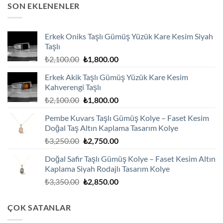
SON EKLENENLER
Erkek Oniks Taşlı Gümüş Yüzük Kare Kesim Siyah
Taşlı
Orijinal
Şu
₺
2,100.00
₺
1,800.00
fiyat:
andaki
Erkek Akik Taşlı Gümüş Yüzük Kare Kesim
₺2,100.00.
fiyat:
Kahverengi Taşlı
₺1,800.00.
Orijinal
Şu
₺
2,100.00
₺
1,800.00
fiyat:
andaki
Pembe Kuvars Taşlı Gümüş Kolye – Faset Kesim
₺2,100.00.
fiyat:
Doğal Taş Altın Kaplama Tasarım Kolye
₺1,800.00.
Orijinal
Şu
₺
3,250.00
₺
2,750.00
fiyat:
andaki
Doğal Safir Taşlı Gümüş Kolye – Faset Kesim Altın
₺3,250.00.
fiyat:
Kaplama Siyah Rodajlı Tasarım Kolye
₺2,750.00.
Orijinal
Şu
₺
3,350.00
₺
2,850.00
fiyat:
andaki
₺3,350.00.
fiyat:
ÇOK SATANLAR
₺2,850.00.