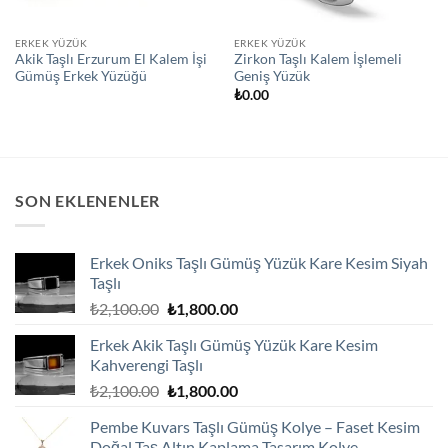
ERKEK YÜZÜK
ERKEK YÜZÜK
Akik Taşlı Erzurum El Kalem İşi
Zirkon Taşlı Kalem İşlemeli
Gümüş Erkek Yüzüğü
Geniş Yüzük
₺
0.00
SON EKLENENLER
Erkek Oniks Taşlı Gümüş Yüzük Kare Kesim Siyah
Taşlı
Orijinal
Şu
₺
2,100.00
₺
1,800.00
fiyat:
andaki
Erkek Akik Taşlı Gümüş Yüzük Kare Kesim
₺2,100.00.
fiyat:
Kahverengi Taşlı
₺1,800.00.
Orijinal
Şu
₺
2,100.00
₺
1,800.00
fiyat:
andaki
Pembe Kuvars Taşlı Gümüş Kolye – Faset Kesim
₺2,100.00.
fiyat:
Doğal Taş Altın Kaplama Tasarım Kolye