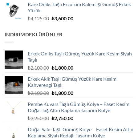
₺2,900.00.
fiyat:
Kare Oniks Taşlı Erzurum Kalem İşi Gümüş Erkek
₺2,600.00.
Yüzük
Orijinal
Şu
₺
4,125.00
₺
3,600.00
fiyat:
andaki
₺4,125.00.
fiyat:
İNDIRIMDEKI ÜRÜNLER
₺3,600.00.
Erkek Oniks Taşlı Gümüş Yüzük Kare Kesim Siyah
Taşlı
Orijinal
Şu
₺
2,100.00
₺
1,800.00
fiyat:
andaki
Erkek Akik Taşlı Gümüş Yüzük Kare Kesim
₺2,100.00.
fiyat:
Kahverengi Taşlı
₺1,800.00.
Orijinal
Şu
₺
2,100.00
₺
1,800.00
fiyat:
andaki
Pembe Kuvars Taşlı Gümüş Kolye – Faset Kesim
₺2,100.00.
fiyat:
Doğal Taş Altın Kaplama Tasarım Kolye
₺1,800.00.
Orijinal
Şu
₺
3,250.00
₺
2,750.00
fiyat:
andaki
Doğal Safir Taşlı Gümüş Kolye – Faset Kesim Altın
₺3,250.00.
fiyat:
Kaplama Siyah Rodajlı Tasarım Kolye
₺2,750.00.