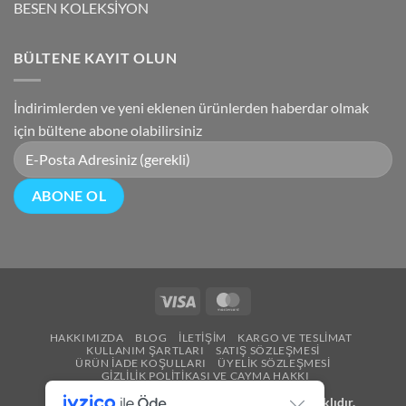
BESEN KOLEKSİYON
BÜLTENE KAYIT OLUN
İndirimlerden ve yeni eklenen ürünlerden haberdar olmak
için bültene abone olabilirsiniz
Visa
MasterCard
HAKKIMIZDA
BLOG
İLETIŞIM
KARGO VE TESLIMAT
KULLANIM ŞARTLARI
SATIŞ SÖZLEŞMESI
ÜRÜN İADE KOŞULLARI
ÜYELIK SÖZLEŞMESI
GIZLILIK POLITIKASI VE CAYMA HAKKI
Copyright 2026 ©
Besen Gümüş
Tüm Hakları Saklıdır.