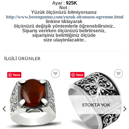
Ayar :
925K
Not :
Yüzük ölçünüzü bilmiyorsanız
http://www.besengumus.com/yuzuk-olcunuzu-ogrenme.html
linkine tıklayarak
ölçünüzü değişik yöntemlerle öğrenebilirsiniz..
Sipariş verirken ölçünüzü belirtirseniz,
siparişiniz belirttiğiniz ölçüde
size ulaştırılacaktır..
İLGILI ÜRÜNLER
Save
Save
Add to
Add to
wishlist
wishlist
STOKTA YOK