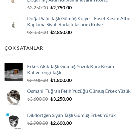
₺1,800.00.
Orijinal
Şu
₺
3,250.00
₺
2,750.00
fiyat:
andaki
Doğal Safir Taşlı Gümüş Kolye – Faset Kesim Altın
₺3,250.00.
fiyat:
Kaplama Siyah Rodajlı Tasarım Kolye
₺2,750.00.
Orijinal
Şu
₺
3,350.00
₺
2,850.00
fiyat:
andaki
₺3,350.00.
fiyat:
ÇOK SATANLAR
₺2,850.00.
Erkek Akik Taşlı Gümüş Yüzük Kare Kesim
Kahverengi Taşlı
Orijinal
Şu
₺
2,100.00
₺
1,800.00
fiyat:
andaki
Osmanlı Tuğralı Fetih Yüzüğü Gümüş Erkek Yüzük
₺2,100.00.
fiyat:
Orijinal
Şu
₺
3,600.00
₺
3,250.00
₺1,800.00.
fiyat:
andaki
₺3,600.00.
fiyat:
Dikdörtgen Siyah Taşlı Gümüş Erkek Yüzük
₺3,250.00.
Orijinal
Şu
₺
2,900.00
₺
2,600.00
fiyat:
andaki