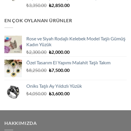
Orijinal
Şu
₺
3,350.00
₺
2,850.00
fiyat:
andaki
₺3,350.00.
fiyat:
EN ÇOK OYLANAN ÜRÜNLER
₺2,850.00.
Rose ve Siyah Rodajlı Kelebek Model Taşlı Gümüş
Kadın Yüzük
Orijinal
Şu
₺
2,300.00
₺
2,000.00
fiyat:
andaki
Özel Tasarım El Yapımı Malahit Taşlı Takım
₺2,300.00.
fiyat:
Orijinal
Şu
₺
8,250.00
₺
7,500.00
₺2,000.00.
fiyat:
andaki
₺8,250.00.
fiyat:
Oniks Taşlı Ay Yıldızlı Yüzük
₺7,500.00.
Orijinal
Şu
₺
4,050.00
₺
3,600.00
fiyat:
andaki
₺4,050.00.
fiyat:
₺3,600.00.
HAKKIMIZDA