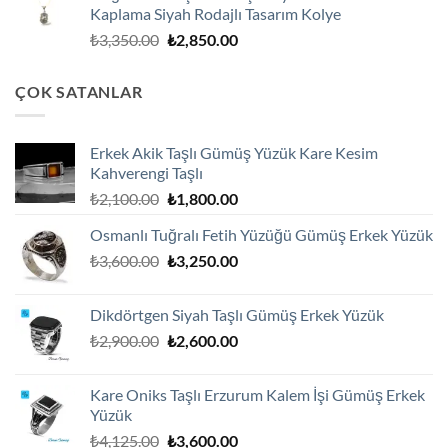
Kaplama Siyah Rodajlı Tasarım Kolye
₺2,750.00.
Orijinal
Şu
₺
3,350.00
₺
2,850.00
fiyat:
andaki
₺3,350.00.
fiyat:
ÇOK SATANLAR
₺2,850.00.
Erkek Akik Taşlı Gümüş Yüzük Kare Kesim
Kahverengi Taşlı
Orijinal
Şu
₺
2,100.00
₺
1,800.00
fiyat:
andaki
Osmanlı Tuğralı Fetih Yüzüğü Gümüş Erkek Yüzük
₺2,100.00.
fiyat:
Orijinal
Şu
₺
3,600.00
₺
3,250.00
₺1,800.00.
fiyat:
andaki
₺3,600.00.
fiyat:
Dikdörtgen Siyah Taşlı Gümüş Erkek Yüzük
₺3,250.00.
Orijinal
Şu
₺
2,900.00
₺
2,600.00
fiyat:
andaki
₺2,900.00.
fiyat:
Kare Oniks Taşlı Erzurum Kalem İşi Gümüş Erkek
₺2,600.00.
Yüzük
Orijinal
Şu
₺
4,125.00
₺
3,600.00