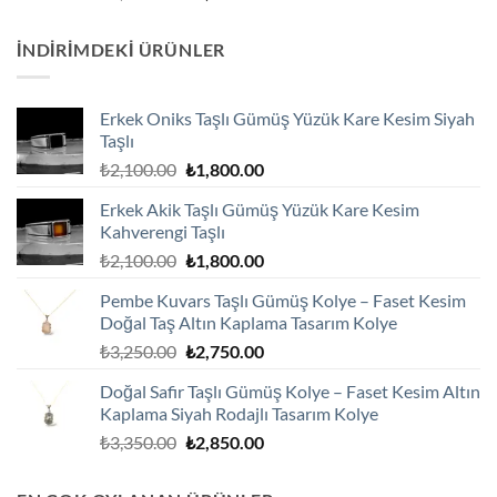
fiyat:
andaki
₺4,125.00.
fiyat:
İNDIRIMDEKI ÜRÜNLER
₺3,600.00.
Erkek Oniks Taşlı Gümüş Yüzük Kare Kesim Siyah
Taşlı
Orijinal
Şu
₺
2,100.00
₺
1,800.00
fiyat:
andaki
Erkek Akik Taşlı Gümüş Yüzük Kare Kesim
₺2,100.00.
fiyat:
Kahverengi Taşlı
₺1,800.00.
Orijinal
Şu
₺
2,100.00
₺
1,800.00
fiyat:
andaki
Pembe Kuvars Taşlı Gümüş Kolye – Faset Kesim
₺2,100.00.
fiyat:
Doğal Taş Altın Kaplama Tasarım Kolye
₺1,800.00.
Orijinal
Şu
₺
3,250.00
₺
2,750.00
fiyat:
andaki
Doğal Safir Taşlı Gümüş Kolye – Faset Kesim Altın
₺3,250.00.
fiyat:
Kaplama Siyah Rodajlı Tasarım Kolye
₺2,750.00.
Orijinal
Şu
₺
3,350.00
₺
2,850.00
fiyat:
andaki
₺3,350.00.
fiyat: