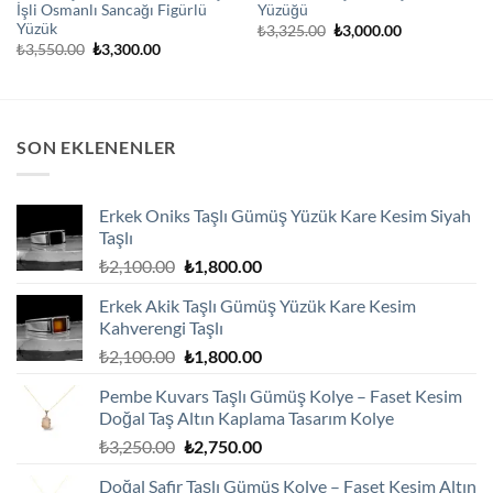
İşli Osmanlı Sancağı Figürlü
Yüzüğü
Yüzük
Orijinal
Şu
₺
3,325.00
₺
3,000.00
fiyat:
andaki
Orijinal
Şu
₺
3,550.00
₺
3,300.00
₺3,325.00.
fiyat:
fiyat:
andaki
₺3,000.00.
₺3,550.00.
fiyat:
₺3,300.00.
SON EKLENENLER
Erkek Oniks Taşlı Gümüş Yüzük Kare Kesim Siyah
Taşlı
Orijinal
Şu
₺
2,100.00
₺
1,800.00
fiyat:
andaki
Erkek Akik Taşlı Gümüş Yüzük Kare Kesim
₺2,100.00.
fiyat:
Kahverengi Taşlı
₺1,800.00.
Orijinal
Şu
₺
2,100.00
₺
1,800.00
fiyat:
andaki
Pembe Kuvars Taşlı Gümüş Kolye – Faset Kesim
₺2,100.00.
fiyat:
Doğal Taş Altın Kaplama Tasarım Kolye
₺1,800.00.
Orijinal
Şu
₺
3,250.00
₺
2,750.00
fiyat:
andaki
Doğal Safir Taşlı Gümüş Kolye – Faset Kesim Altın
₺3,250.00.
fiyat: