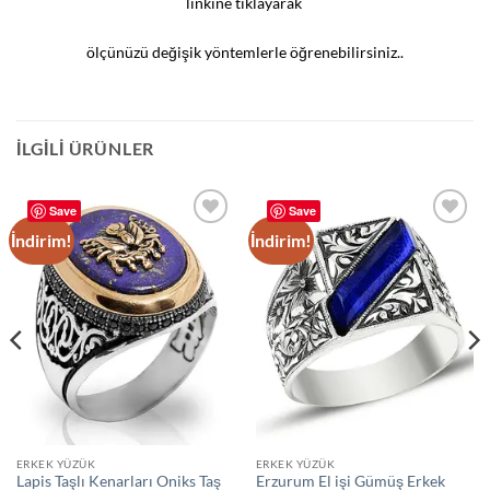
linkine tıklayarak
ölçünüzü değişik yöntemlerle öğrenebilirsiniz..
İLGILI ÜRÜNLER
Save
Save
İndirim!
İndirim!
Add to
Add to
wishlist
wishlist
ERKEK YÜZÜK
ERKEK YÜZÜK
Lapis Taşlı Kenarları Oniks Taş
Erzurum El işi Gümüş Erkek