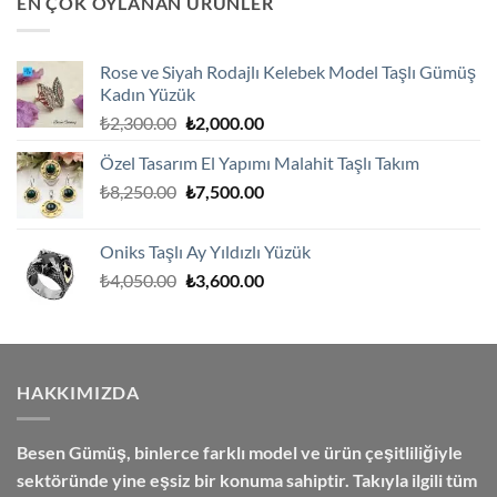
EN ÇOK OYLANAN ÜRÜNLER
₺2,850.00.
Rose ve Siyah Rodajlı Kelebek Model Taşlı Gümüş
Kadın Yüzük
Orijinal
Şu
₺
2,300.00
₺
2,000.00
fiyat:
andaki
Özel Tasarım El Yapımı Malahit Taşlı Takım
₺2,300.00.
fiyat:
Orijinal
Şu
₺
8,250.00
₺
7,500.00
₺2,000.00.
fiyat:
andaki
₺8,250.00.
fiyat:
Oniks Taşlı Ay Yıldızlı Yüzük
₺7,500.00.
Orijinal
Şu
₺
4,050.00
₺
3,600.00
fiyat:
andaki
₺4,050.00.
fiyat:
₺3,600.00.
HAKKIMIZDA
Besen Gümüş,
binlerce farklı model ve ürün çeşitliliğiyle
sektöründe yine eşsiz bir konuma sahiptir. Takıyla ilgili tüm