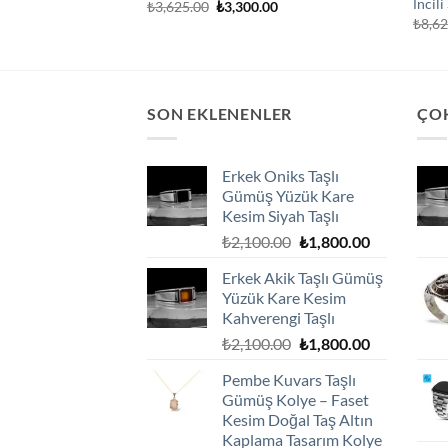
İncili
Orijinal
Şu
₺
3,625.00
₺
3,300.00
fiyat:
andaki
₺
8,6
₺3,625.00.
fiyat:
₺3,300.00.
SON EKLENENLER
ÇO
Erkek Oniks Taşlı
Gümüş Yüzük Kare
Kesim Siyah Taşlı
Orijinal
Şu
₺
2,100.00
₺
1,800.00
fiyat:
andaki
Erkek Akik Taşlı Gümüş
₺2,100.00.
fiyat:
Yüzük Kare Kesim
₺1,800.00.
Kahverengi Taşlı
Orijinal
Şu
₺
2,100.00
₺
1,800.00
fiyat:
andaki
Pembe Kuvars Taşlı
₺2,100.00.
fiyat:
Gümüş Kolye – Faset
₺1,800.00.
Kesim Doğal Taş Altın
Kaplama Tasarım Kolye