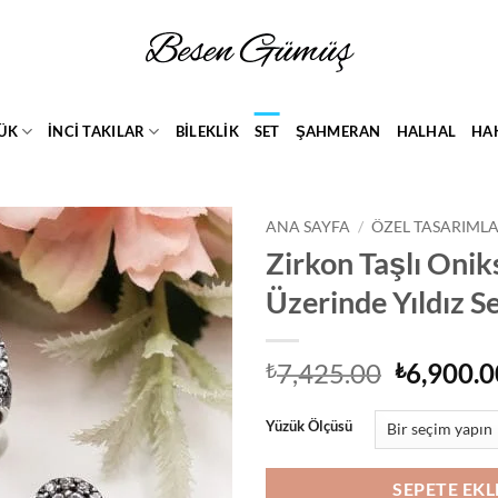
ÜK
İNCİ TAKILAR
BİLEKLİK
SET
ŞAHMERAN
HALHAL
HA
ANA SAYFA
/
ÖZEL TASARIML
Zirkon Taşlı Onik
Add to
Üzerinde Yıldız S
wishlist
Orijinal
7,425.00
6,900.0
₺
₺
fiyat:
₺7,425.0
Yüzük Ölçüsü
SEPETE EKL