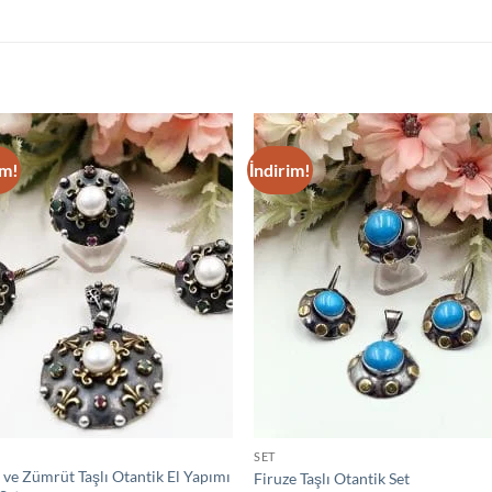
im!
İndirim!
Add to
Add
wishlist
wish
SET
 ve Zümrüt Taşlı Otantik El Yapımı
Firuze Taşlı Otantik Set