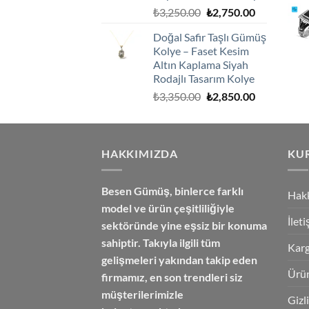
Orijinal
Şu
₺
3,250.00
₺
2,750.00
fiyat:
andaki
Doğal Safir Taşlı Gümüş
₺3,250.00.
fiyat:
Kolye – Faset Kesim
₺2,750.00.
Altın Kaplama Siyah
Rodajlı Tasarım Kolye
Orijinal
Şu
₺
3,350.00
₺
2,850.00
fiyat:
andaki
₺3,350.00.
fiyat:
₺2,850.00.
HAKKIMIZDA
KU
Besen Gümüş,
binlerce farklı
Hak
model ve ürün çeşitliliğiyle
İlet
sektöründe yine eşsiz bir konuma
sahiptir. Takıyla ilgili tüm
Karg
gelişmeleri yakından takip eden
Ürün
firmamız, en son trendleri siz
müşterilerimizle
Gizl