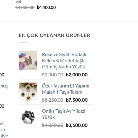
Set
Orijinal
Şu
₺
4,800.00
₺
4,400.00
fiyat:
andaki
₺4,800.00.
fiyat:
₺4,400.00.
EN ÇOK OYLANAN ÜRÜNLER
Rose ve Siyah Rodajlı
Kelebek Model Taşlı
Gümüş Kadın Yüzük
Şu
Orijinal
Şu
00
₺
2,300.00
₺
2,000.00
andaki
fiyat:
andaki
ümüş
Özel Tasarım El Yapımı
0.
fiyat:
₺2,300.00.
fiyat:
Malahit Taşlı Takım
₺1,800.00.
₺2,000.00.
Orijinal
Şu
₺
8,250.00
₺
7,500.00
Şu
00
fiyat:
andaki
Oniks Taşlı Ay Yıldızlı
andaki
₺8,250.00.
fiyat:
Yüzük
0.
fiyat:
₺7,500.00.
et
Orijinal
Şu
₺1,800.00.
₺
4,050.00
₺
3,600.00
tın
fiyat:
andaki
olye
₺4,050.00.
fiyat: