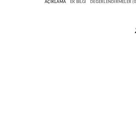
AÇIKLAMA
EK BILGI
DEĞERLENDIRMELER (0