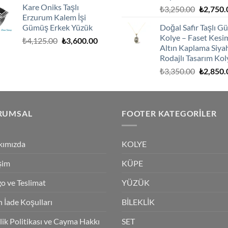
Kare Oniks Taşlı
Orijinal
₺
3,250.00
₺
2,750.
₺2,900.00.
fiyat:
Erzurum Kalem İşi
fiyat:
₺2,600.00.
Gümüş Erkek Yüzük
Doğal Safir Taşlı 
₺3,250.0
Kolye – Faset Kesi
Orijinal
Şu
₺
4,125.00
₺
3,600.00
Altın Kaplama Siya
fiyat:
andaki
Rodajlı Tasarım Kol
₺4,125.00.
fiyat:
Orijinal
₺
3,350.00
₺
2,850.
₺3,600.00.
fiyat:
₺3,350.0
RUMSAL
FOOTER KATEGORILER
kımızda
KOLYE
işim
KÜPE
o ve Teslimat
YÜZÜK
 İade Koşulları
BİLEKLİK
ilik Politikası ve Cayma Hakkı
SET