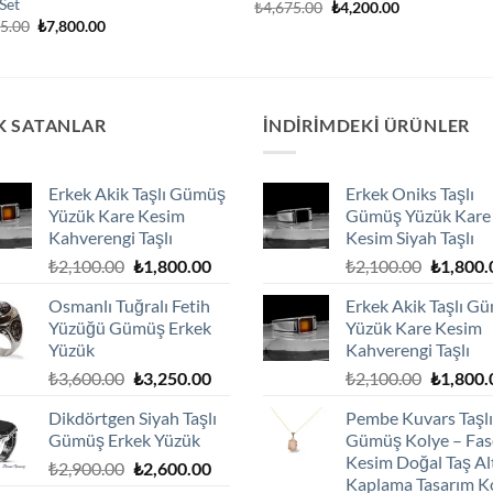
 Set
Orijinal
Şu
₺
4,675.00
₺
4,200.00
fiyat:
andaki
Orijinal
Şu
25.00
₺
7,800.00
₺4,675.00.
fiyat:
fiyat:
andaki
₺4,200.00.
₺8,625.00.
fiyat:
₺7,800.00.
K SATANLAR
İNDIRIMDEKI ÜRÜNLER
Erkek Akik Taşlı Gümüş
Erkek Oniks Taşlı
Yüzük Kare Kesim
Gümüş Yüzük Kare
Kahverengi Taşlı
Kesim Siyah Taşlı
Orijinal
Şu
Orijinal
₺
2,100.00
₺
1,800.00
₺
2,100.00
₺
1,800.
fiyat:
andaki
fiyat:
Osmanlı Tuğralı Fetih
Erkek Akik Taşlı G
₺2,100.00.
fiyat:
₺2,100.0
Yüzüğü Gümüş Erkek
Yüzük Kare Kesim
₺1,800.00.
Yüzük
Kahverengi Taşlı
Orijinal
Şu
Orijinal
₺
3,600.00
₺
3,250.00
₺
2,100.00
₺
1,800.
fiyat:
andaki
fiyat:
Dikdörtgen Siyah Taşlı
Pembe Kuvars Taşlı
₺3,600.00.
fiyat:
₺2,100.0
Gümüş Erkek Yüzük
Gümüş Kolye – Fas
₺3,250.00.
Kesim Doğal Taş Al
Orijinal
Şu
₺
2,900.00
₺
2,600.00
Kaplama Tasarım K
fiyat:
andaki