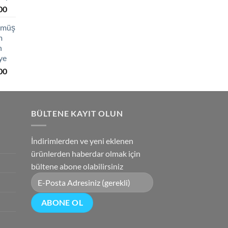
Şu
00
₺3,600.00.
andaki
Gümüş
0.
fiyat:
m
₺2,750.00.
h
ye
Şu
00
andaki
0.
fiyat:
₺2,850.00.
BÜLTENE KAYIT OLUN
İndirimlerden ve yeni eklenen
ürünlerden haberdar olmak için
bültene abone olabilirsiniz