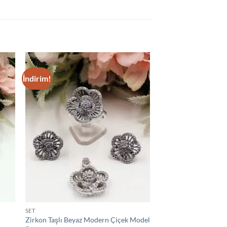
İndirim!
 to
Add to
list
wishlist
SET
Zirkon Taşlı Beyaz Modern Çiçek Model