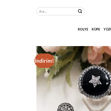
İçeriğe
atla
Ara:
KOLYE
KÜPE
YÜZ
İndirim!