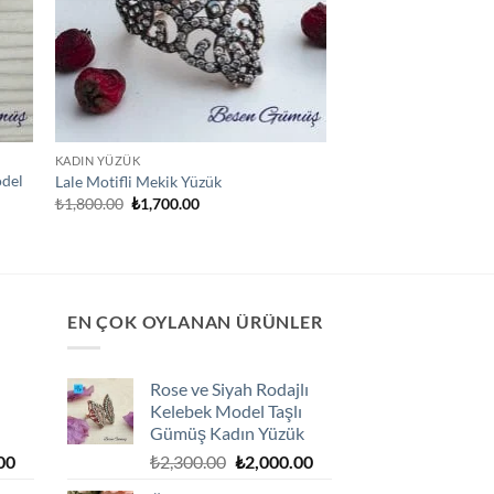
KADIN YÜZÜK
odel
Lale Motifli Mekik Yüzük
Orijinal
Şu
₺
1,800.00
₺
1,700.00
fiyat:
andaki
₺1,800.00.
fiyat:
₺1,700.00.
EN ÇOK OYLANAN ÜRÜNLER
Rose ve Siyah Rodajlı
Kelebek Model Taşlı
Gümüş Kadın Yüzük
Şu
Orijinal
Şu
00
₺
2,300.00
₺
2,000.00
andaki
fiyat:
andaki