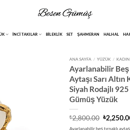
ÜK
İNCİ TAKILAR
BİLEKLİK
SET
ŞAHMERAN
HALHAL
HA
ANA SAYFA
/
YÜZÜK
/
KADIN
Ayarlanabilir Beş 
Add to
Aytaşı Sarı Altın
wishlist
Siyah Rodajlı 925
Gümüş Yüzük
Orijinal
2,800.00
2,250.0
₺
₺
fiyat:
Ayarlanabilir beş tırnaklı aytaşı