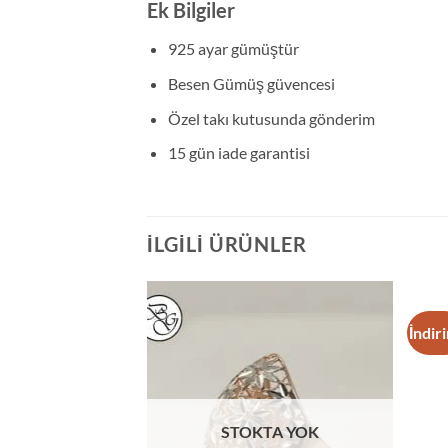
Ek Bilgiler
925 ayar gümüştür
Besen Gümüş güvencesi
Özel takı kutusunda gönderim
15 gün iade garantisi
İLGILI ÜRÜNLER
İndir
Add to
Add to
wishlist
wishlist
ekik Gümüş Yüzük
Şu
00
andaki
00.
fiyat:
₺1,450.00.
STOKTA YOK