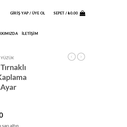
GIRIŞ YAP / ÜYE OL
SEPET /
₺
0.00
KKIMIZDA
İLETIŞIM
 YÜZÜK
Tırnaklı
 Kaplama
 Ayar
Şu
0
andaki
 sarı altın