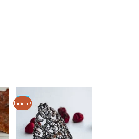
İndirim!
 to
Add to
list
wishlist