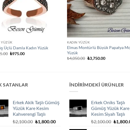
N YÜZÜK
KADIN YÜZÜK
Elmas Montürlü Büyük Papatya M
ş Üçlü Damla Kadın Yüzük
Yüzük
Orijinal
Şu
75.00
₺
975.00
fiyat:
andaki
Orijinal
Şu
₺
4,050.00
₺
3,750.00
₺1,075.00.
fiyat:
fiyat:
andaki
₺975.00.
₺4,050.00.
fiyat:
₺3,750.00.
K SATANLAR
İNDIRIMDEKI ÜRÜNLER
Erkek Akik Taşlı Gümüş
Erkek Oniks Taşlı
Yüzük Kare Kesim
Gümüş Yüzük Kare
Kahverengi Taşlı
Kesim Siyah Taşlı
Orijinal
Şu
Orijinal
₺
2,100.00
₺
1,800.00
₺
2,100.00
₺
1,800.
fiyat:
andaki
fiyat: