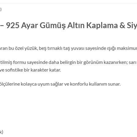
)
k – 925 Ayar Gümüş Altın Kaplama & Si
karan bu özel yüzük, beş tırnaklı taş yuvası sayesinde ışığı maksim
ltilmiş formu sayesinde daha belirgin bir görünüm kazanırken; sarı 
e sofistike bir karakter katar.
 ölçülerine kolayca uyum sağlar ve konforlu kullanım sunar.
k)