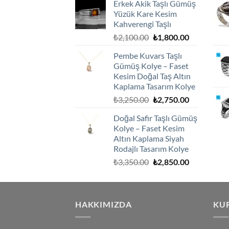
Erkek Akik Taşlı Gümüş
₺2,100.00.
fiyat:
Yüzük Kare Kesim
₺1,800.00.
Kahverengi Taşlı
Orijinal
Şu
₺
2,100.00
₺
1,800.00
fiyat:
andaki
Pembe Kuvars Taşlı
₺2,100.00.
fiyat:
Gümüş Kolye – Faset
₺1,800.00.
Kesim Doğal Taş Altın
Kaplama Tasarım Kolye
Orijinal
Şu
₺
3,250.00
₺
2,750.00
fiyat:
andaki
Doğal Safir Taşlı Gümüş
₺3,250.00.
fiyat:
Kolye – Faset Kesim
₺2,750.00.
Altın Kaplama Siyah
Rodajlı Tasarım Kolye
Orijinal
Şu
₺
3,350.00
₺
2,850.00
fiyat:
andaki
₺3,350.00.
fiyat:
₺2,850.00.
HAKKIMIZDA
KU