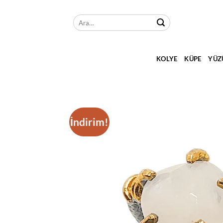
İçeriğe
atla
Ara:
KOLYE
KÜPE
YÜZ
İndirim!