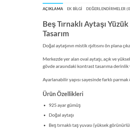
AÇIKLAMA
EK BILGI
DEĞERLENDIRMELER (0
Beş Tırnaklı Aytaşı Yüzü
Tasarım
Doğal aytaşının mistik ışıltısını ön plana çı
Merkezde yer alan oval aytaşı, açık ve yükse
gövde arasındaki kontrast tasarıma derinlik v
Ayarlanabilir yapısı sayesinde farklı parmak
Ürün Özellikleri
925 ayar gümüş
Doğal aytaşı
Beş tırnaklı taş yuvası (yüksek görünürlü