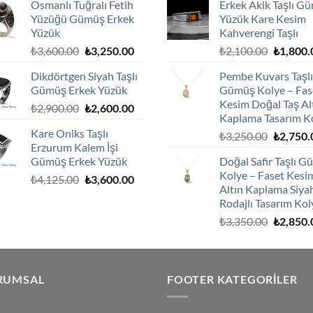
Osmanlı Tuğralı Fetih
Erkek Akik Taşlı G
₺2,100.00.
fiyat:
₺2,100.0
Yüzüğü Gümüş Erkek
Yüzük Kare Kesim
₺1,800.00.
Yüzük
Kahverengi Taşlı
Orijinal
Şu
Orijinal
₺
3,600.00
₺
3,250.00
₺
2,100.00
₺
1,800.
fiyat:
andaki
fiyat:
Dikdörtgen Siyah Taşlı
Pembe Kuvars Taşlı
₺3,600.00.
fiyat:
₺2,100.0
Gümüş Erkek Yüzük
Gümüş Kolye – Fas
₺3,250.00.
Kesim Doğal Taş Al
Orijinal
Şu
₺
2,900.00
₺
2,600.00
Kaplama Tasarım K
fiyat:
andaki
Kare Oniks Taşlı
Orijinal
₺
3,250.00
₺
2,750.
₺2,900.00.
fiyat:
Erzurum Kalem İşi
fiyat:
₺2,600.00.
Gümüş Erkek Yüzük
Doğal Safir Taşlı 
₺3,250.0
Kolye – Faset Kesi
Orijinal
Şu
₺
4,125.00
₺
3,600.00
Altın Kaplama Siya
fiyat:
andaki
Rodajlı Tasarım Kol
₺4,125.00.
fiyat:
Orijinal
₺
3,350.00
₺
2,850.
₺3,600.00.
fiyat:
₺3,350.0
RUMSAL
FOOTER KATEGORILER