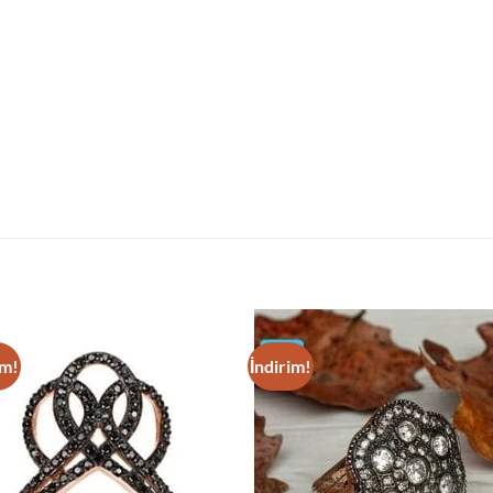
im!
İndirim!
Add to
Add
wishlist
wish