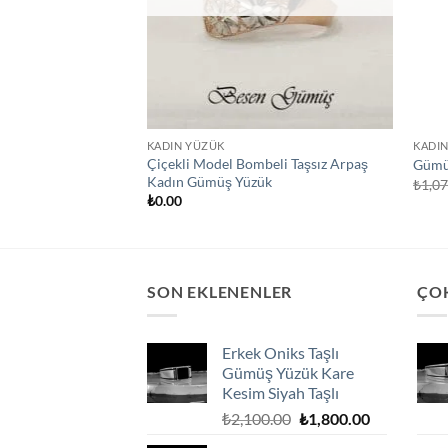
KADIN YÜZÜK
KADI
Çiçekli Model Bombeli Taşsız Arpaş
Gümü
Kadın Gümüş Yüzük
₺
1,0
₺
0.00
SON EKLENENLER
ÇO
Erkek Oniks Taşlı
Gümüş Yüzük Kare
Kesim Siyah Taşlı
Orijinal
Şu
₺
2,100.00
₺
1,800.00
fiyat:
andaki