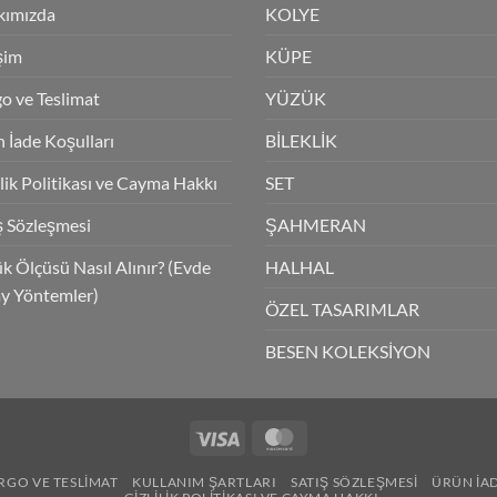
kımızda
KOLYE
işim
KÜPE
o ve Teslimat
YÜZÜK
 İade Koşulları
BİLEKLİK
ilik Politikası ve Cayma Hakkı
SET
ş Sözleşmesi
ŞAHMERAN
k Ölçüsü Nasıl Alınır? (Evde
HALHAL
y Yöntemler)
ÖZEL TASARIMLAR
BESEN KOLEKSİYON
Visa
MasterCard
RGO VE TESLIMAT
KULLANIM ŞARTLARI
SATIŞ SÖZLEŞMESI
ÜRÜN İA