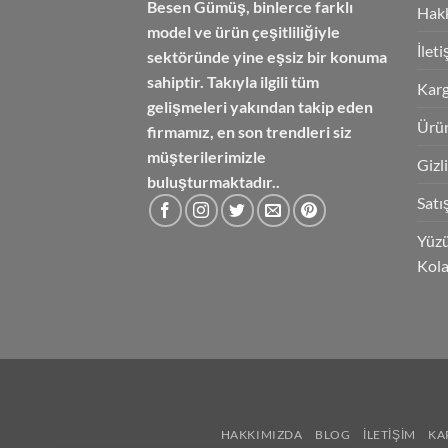
Besen Gümüş,
binlerce farklı
Hak
model ve ürün çeşitliliğiyle
İlet
sektöründe yine eşsiz bir konuma
sahiptir. Takıyla ilgili tüm
Karg
gelişmeleri yakından takip eden
Ürün
firmamız, en son trendleri siz
müşterilerimizle
Gizl
buluşturmaktadır..
Satı
Yüzü
Kola
HAKKIMIZDA
BLOG
İLETIŞIM
KA