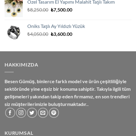
Özel Tasarım El Yapımı Malahit Taşlı Takım
₺2,300.00.
fiyat:
Orijinal
Şu
₺
8,250.00
₺
7,500.00
₺2,000.00.
fiyat:
andaki
₺8,250.00.
fiyat:
Oniks Taşlı Ay Yıldızlı Yüzük
₺7,500.00.
Orijinal
Şu
₺
4,050.00
₺
3,600.00
fiyat:
andaki
₺4,050.00.
fiyat:
₺3,600.00.
HAKKIMIZDA
Besen Gümüş,
binlerce farklı model ve ürün çeşitliliğiyle
sektöründe yine eşsiz bir konuma sahiptir. Takıyla ilgili tüm
gelişmeleri yakından takip eden firmamız, en son trendleri
siz müşterilerimizle buluşturmaktadır..
KURUMSAL