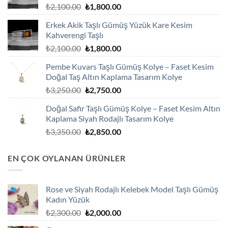
Orijinal
Şu
₺
2,100.00
₺
1,800.00
fiyat:
andaki
Erkek Akik Taşlı Gümüş Yüzük Kare Kesim
₺2,100.00.
fiyat:
Kahverengi Taşlı
₺1,800.00.
Orijinal
Şu
₺
2,100.00
₺
1,800.00
fiyat:
andaki
Pembe Kuvars Taşlı Gümüş Kolye – Faset Kesim
₺2,100.00.
fiyat:
Doğal Taş Altın Kaplama Tasarım Kolye
₺1,800.00.
Orijinal
Şu
₺
3,250.00
₺
2,750.00
fiyat:
andaki
Doğal Safir Taşlı Gümüş Kolye – Faset Kesim Altın
₺3,250.00.
fiyat:
Kaplama Siyah Rodajlı Tasarım Kolye
₺2,750.00.
Orijinal
Şu
₺
3,350.00
₺
2,850.00
fiyat:
andaki
₺3,350.00.
fiyat:
EN ÇOK OYLANAN ÜRÜNLER
₺2,850.00.
Rose ve Siyah Rodajlı Kelebek Model Taşlı Gümüş
Kadın Yüzük
Orijinal
Şu
₺
2,300.00
₺
2,000.00
fiyat:
andaki