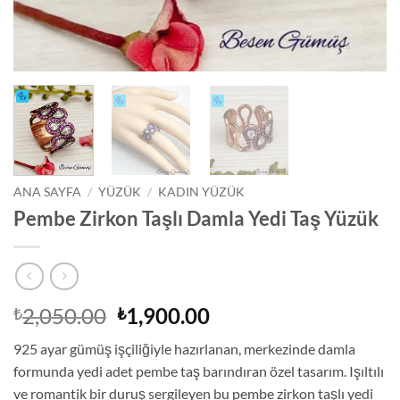
ANA SAYFA
/
YÜZÜK
/
KADIN YÜZÜK
Pembe Zirkon Taşlı Damla Yedi Taş Yüzük
Orijinal
Şu
2,050.00
1,900.00
₺
₺
fiyat:
andaki
925 ayar gümüş işçiliğiyle hazırlanan, merkezinde damla
₺2,050.00.
fiyat:
formunda yedi adet pembe taş barındıran özel tasarım. Işıltılı
₺1,900.00.
ve romantik bir duruş sergileyen bu pembe zirkon taşlı yedi