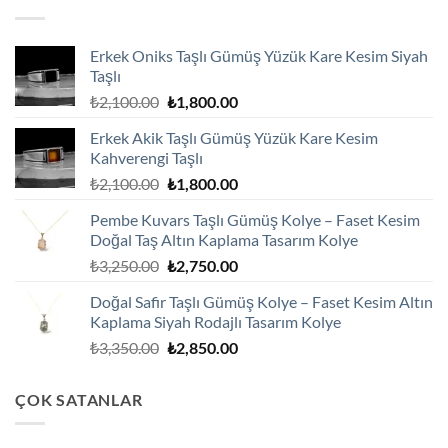
Erkek Oniks Taşlı Gümüş Yüzük Kare Kesim Siyah
Taşlı
Orijinal
Şu
₺
2,100.00
₺
1,800.00
fiyat:
andaki
Erkek Akik Taşlı Gümüş Yüzük Kare Kesim
₺2,100.00.
fiyat:
Kahverengi Taşlı
₺1,800.00.
Orijinal
Şu
₺
2,100.00
₺
1,800.00
fiyat:
andaki
Pembe Kuvars Taşlı Gümüş Kolye – Faset Kesim
₺2,100.00.
fiyat:
Doğal Taş Altın Kaplama Tasarım Kolye
₺1,800.00.
Orijinal
Şu
₺
3,250.00
₺
2,750.00
fiyat:
andaki
Doğal Safir Taşlı Gümüş Kolye – Faset Kesim Altın
₺3,250.00.
fiyat:
Kaplama Siyah Rodajlı Tasarım Kolye
₺2,750.00.
Orijinal
Şu
₺
3,350.00
₺
2,850.00
fiyat:
andaki
₺3,350.00.
fiyat:
ÇOK SATANLAR
₺2,850.00.