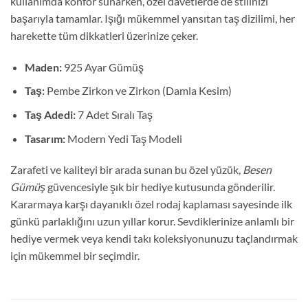
kullanımda konfor sunarken, özel davetlerde de stilinizi
başarıyla tamamlar. Işığı mükemmel yansıtan taş dizilimi, her
harekette tüm dikkatleri üzerinize çeker.
Maden:
925 Ayar Gümüş
Taş:
Pembe Zirkon ve Zirkon (Damla Kesim)
Taş Adedi:
7 Adet Sıralı Taş
Tasarım:
Modern Yedi Taş Modeli
Zarafeti ve kaliteyi bir arada sunan bu özel yüzük,
Besen
Gümüş
güvencesiyle şık bir hediye kutusunda gönderilir.
Kararmaya karşı dayanıklı özel rodaj kaplaması sayesinde ilk
günkü parlaklığını uzun yıllar korur. Sevdiklerinize anlamlı bir
hediye vermek veya kendi takı koleksiyonunuzu taçlandırmak
için mükemmel bir seçimdir.