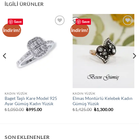
İLGILI ÜRÜNLER
Save
Save
İndirim!
İndirim!
Add to
Add to
wishlist
wishlist
KADIN YÜZÜK
KADIN YÜZÜK
Baget Taşlı Kare Model 925
Elmas Montürlü Kelebek Kadın
Ayar Gümüş Kadın Yüzük
Gümüş Yüzük
Orijinal
Şu
Orijinal
Şu
₺
1,050.00
₺
995.00
₺
1,425.00
₺
1,300.00
fiyat:
andaki
fiyat:
andaki
₺1,050.00.
fiyat:
₺1,425.00.
fiyat:
₺995.00.
₺1,300.00.
SON EKLENENLER