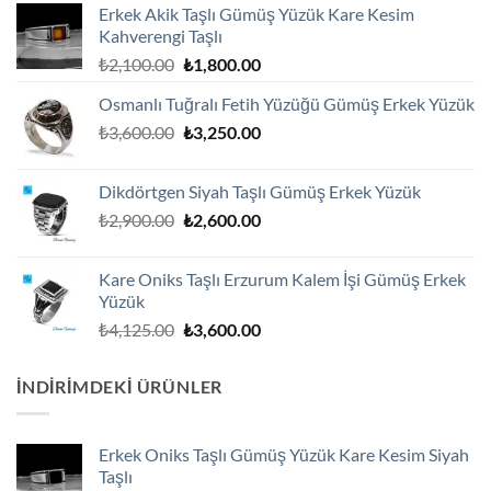
Erkek Akik Taşlı Gümüş Yüzük Kare Kesim
Kahverengi Taşlı
Orijinal
Şu
₺
2,100.00
₺
1,800.00
fiyat:
andaki
Osmanlı Tuğralı Fetih Yüzüğü Gümüş Erkek Yüzük
₺2,100.00.
fiyat:
Orijinal
Şu
₺
3,600.00
₺
3,250.00
₺1,800.00.
fiyat:
andaki
₺3,600.00.
fiyat:
Dikdörtgen Siyah Taşlı Gümüş Erkek Yüzük
₺3,250.00.
Orijinal
Şu
₺
2,900.00
₺
2,600.00
fiyat:
andaki
₺2,900.00.
fiyat:
Kare Oniks Taşlı Erzurum Kalem İşi Gümüş Erkek
₺2,600.00.
Yüzük
Orijinal
Şu
₺
4,125.00
₺
3,600.00
fiyat:
andaki
₺4,125.00.
fiyat:
İNDIRIMDEKI ÜRÜNLER
₺3,600.00.
Erkek Oniks Taşlı Gümüş Yüzük Kare Kesim Siyah
Taşlı