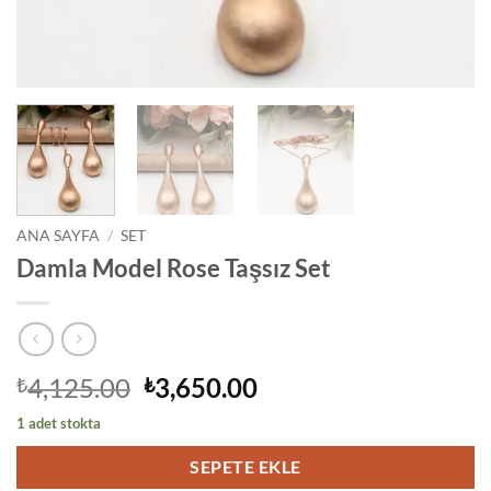
ANA SAYFA
/
SET
Damla Model Rose Taşsız Set
Orijinal
Şu
4,125.00
3,650.00
₺
₺
fiyat:
andaki
1 adet stokta
₺4,125.00.
fiyat:
₺3,650.00.
SEPETE EKLE