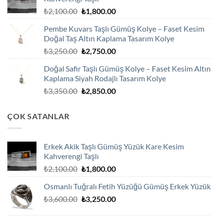
₺1,800.00.
Orijinal
Şu
₺
2,100.00
₺
1,800.00
fiyat:
andaki
Pembe Kuvars Taşlı Gümüş Kolye – Faset Kesim
₺2,100.00.
fiyat:
Doğal Taş Altın Kaplama Tasarım Kolye
₺1,800.00.
Orijinal
Şu
₺
3,250.00
₺
2,750.00
fiyat:
andaki
Doğal Safir Taşlı Gümüş Kolye – Faset Kesim Altın
₺3,250.00.
fiyat:
Kaplama Siyah Rodajlı Tasarım Kolye
₺2,750.00.
Orijinal
Şu
₺
3,350.00
₺
2,850.00
fiyat:
andaki
₺3,350.00.
fiyat:
ÇOK SATANLAR
₺2,850.00.
Erkek Akik Taşlı Gümüş Yüzük Kare Kesim
Kahverengi Taşlı
Orijinal
Şu
₺
2,100.00
₺
1,800.00
fiyat:
andaki
Osmanlı Tuğralı Fetih Yüzüğü Gümüş Erkek Yüzük
₺2,100.00.
fiyat:
Orijinal
Şu
₺
3,600.00
₺
3,250.00
₺1,800.00.
fiyat:
andaki