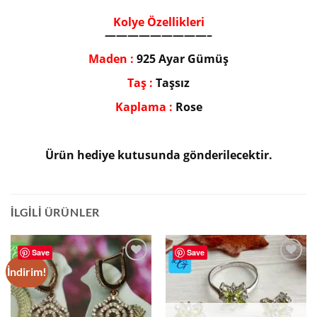
Kolye Özellikleri
—————————–
Maden :
925 Ayar Gümüş
Taş :
Taşsız
Kaplama :
Rose
Ürün hediye kutusunda gönderilecektir.
İLGILI ÜRÜNLER
Save
Save
İndirim!
Add to
Add to
wishlist
wishlist