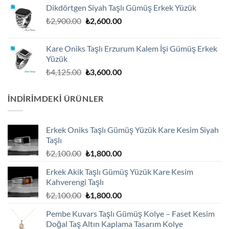
₺3,600.00.
fiyat:
Dikdörtgen Siyah Taşlı Gümüş Erkek Yüzük
₺3,250.00.
Orijinal
Şu
₺
2,900.00
₺
2,600.00
fiyat:
andaki
₺2,900.00.
fiyat:
Kare Oniks Taşlı Erzurum Kalem İşi Gümüş Erkek
₺2,600.00.
Yüzük
Orijinal
Şu
₺
4,125.00
₺
3,600.00
fiyat:
andaki
₺4,125.00.
fiyat:
İNDIRIMDEKI ÜRÜNLER
₺3,600.00.
Erkek Oniks Taşlı Gümüş Yüzük Kare Kesim Siyah
Taşlı
Orijinal
Şu
₺
2,100.00
₺
1,800.00
fiyat:
andaki
Erkek Akik Taşlı Gümüş Yüzük Kare Kesim
₺2,100.00.
fiyat:
Kahverengi Taşlı
₺1,800.00.
Orijinal
Şu
₺
2,100.00
₺
1,800.00
fiyat:
andaki
Pembe Kuvars Taşlı Gümüş Kolye – Faset Kesim
₺2,100.00.
fiyat:
Doğal Taş Altın Kaplama Tasarım Kolye
₺1,800.00.