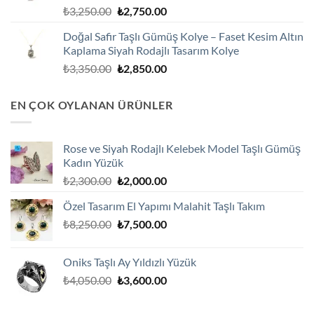
Orijinal
Şu
₺
3,250.00
₺
2,750.00
fiyat:
andaki
Doğal Safir Taşlı Gümüş Kolye – Faset Kesim Altın
₺3,250.00.
fiyat:
Kaplama Siyah Rodajlı Tasarım Kolye
₺2,750.00.
Orijinal
Şu
₺
3,350.00
₺
2,850.00
fiyat:
andaki
₺3,350.00.
fiyat:
EN ÇOK OYLANAN ÜRÜNLER
₺2,850.00.
Rose ve Siyah Rodajlı Kelebek Model Taşlı Gümüş
Kadın Yüzük
Orijinal
Şu
₺
2,300.00
₺
2,000.00
fiyat:
andaki
Özel Tasarım El Yapımı Malahit Taşlı Takım
₺2,300.00.
fiyat:
Orijinal
Şu
₺
8,250.00
₺
7,500.00
₺2,000.00.
fiyat:
andaki
₺8,250.00.
fiyat:
Oniks Taşlı Ay Yıldızlı Yüzük
₺7,500.00.
Orijinal
Şu
₺
4,050.00
₺
3,600.00
fiyat:
andaki
₺4,050.00.
fiyat: