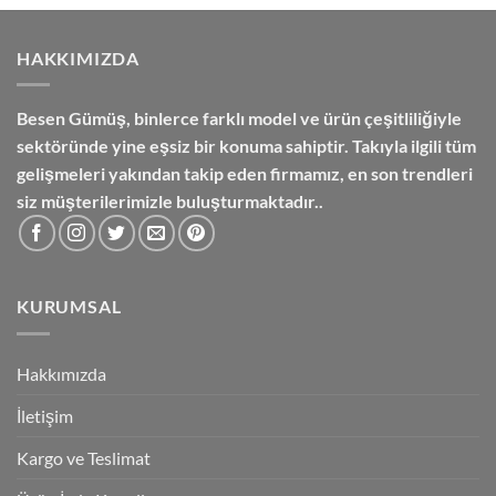
₺3,600.00.
HAKKIMIZDA
Besen Gümüş,
binlerce farklı model ve ürün çeşitliliğiyle
sektöründe yine eşsiz bir konuma sahiptir. Takıyla ilgili tüm
gelişmeleri yakından takip eden firmamız, en son trendleri
siz müşterilerimizle buluşturmaktadır..
KURUMSAL
Hakkımızda
İletişim
Kargo ve Teslimat