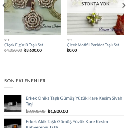
STOKTA YOK
SET
SET
Çiçek Figürlü Taşlı Set
Çiçek Motifli Peridot Taşlı Set
Orijinal
Şu
₺
4,050.00
₺
3,600.00
₺
0.00
fiyat:
andaki
₺4,050.00.
fiyat:
₺3,600.00.
SON EKLENENLER
Erkek Oniks Taşlı Gümüş Yüzük Kare Kesim Siyah
Taşlı
Orijinal
Şu
₺
2,100.00
₺
1,800.00
fiyat:
andaki
Erkek Akik Taşlı Gümüş Yüzük Kare Kesim
₺2,100.00.
fiyat:
Kahverengi Taşlı