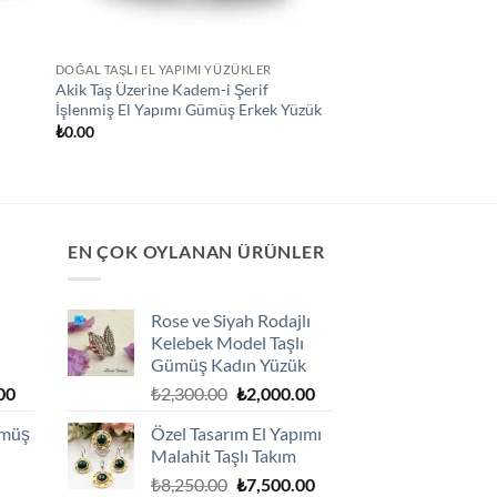
DOĞAL TAŞLI EL YAPIMI YÜZÜKLER
Akik Taş Üzerine Kadem-i Şerif
İşlenmiş El Yapımı Gümüş Erkek Yüzük
₺
0.00
EN ÇOK OYLANAN ÜRÜNLER
Rose ve Siyah Rodajlı
Kelebek Model Taşlı
Gümüş Kadın Yüzük
Şu
Orijinal
Şu
00
₺
2,300.00
₺
2,000.00
andaki
fiyat:
andaki
ümüş
Özel Tasarım El Yapımı
0.
fiyat:
₺2,300.00.
fiyat:
Malahit Taşlı Takım
₺1,800.00.
₺2,000.00.
Orijinal
Şu
₺
8,250.00
₺
7,500.00