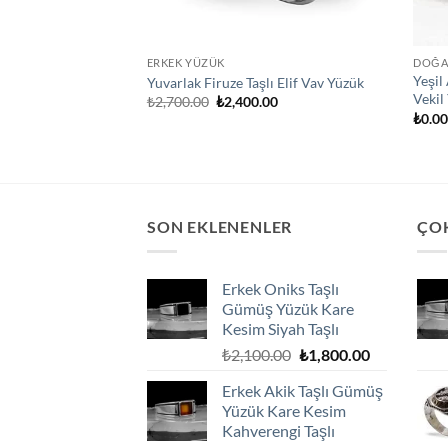
IMI YÜZÜKLER
ERKEK YÜZÜK
DOĞAL
llallah
Yeşil
Yuvarlak Firuze Taşlı Elif Vav Yüzük
llah Yazılı El
Vekil
Orijinal
Şu
₺
2,700.00
₺
2,400.00
fiyat:
andaki
ek Yüzük
₺
0.0
₺2,700.00.
fiyat:
₺2,400.00.
SON EKLENENLER
ÇO
Erkek Oniks Taşlı
Gümüş Yüzük Kare
Kesim Siyah Taşlı
Orijinal
Şu
₺
2,100.00
₺
1,800.00
fiyat:
andaki
Erkek Akik Taşlı Gümüş
₺2,100.00.
fiyat:
Yüzük Kare Kesim
₺1,800.00.
Kahverengi Taşlı