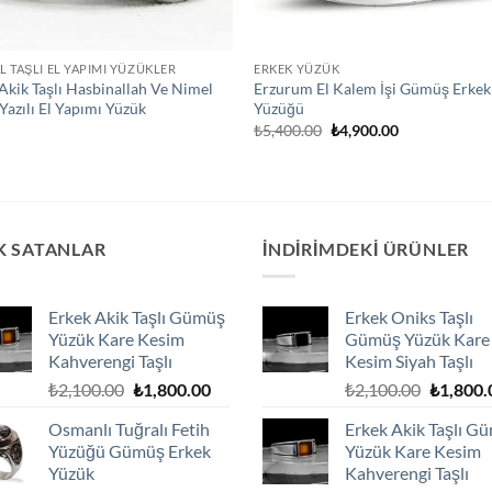
 TAŞLI EL YAPIMI YÜZÜKLER
ERKEK YÜZÜK
 Akik Taşlı Hasbinallah Ve Nimel
Erzurum El Kalem İşi Gümüş Erkek
 Yazılı El Yapımı Yüzük
Yüzüğü
Orijinal
Şu
0
₺
5,400.00
₺
4,900.00
fiyat:
andaki
₺5,400.00.
fiyat:
₺4,900.00.
K SATANLAR
İNDIRIMDEKI ÜRÜNLER
Erkek Akik Taşlı Gümüş
Erkek Oniks Taşlı
Yüzük Kare Kesim
Gümüş Yüzük Kare
Kahverengi Taşlı
Kesim Siyah Taşlı
Orijinal
Şu
Orijinal
₺
2,100.00
₺
1,800.00
₺
2,100.00
₺
1,800.
fiyat:
andaki
fiyat:
Osmanlı Tuğralı Fetih
Erkek Akik Taşlı G
₺2,100.00.
fiyat:
₺2,100.0
Yüzüğü Gümüş Erkek
Yüzük Kare Kesim
₺1,800.00.
Yüzük
Kahverengi Taşlı