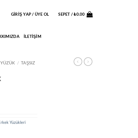
GIRIŞ YAP / ÜYE OL
SEPET /
₺
0.00
KKIMIZDA
İLETIŞIM
 YÜZÜK
/
TAŞSIZ
k
Erkek Yüzükleri