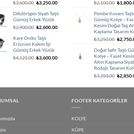
Orijinal
Şu
Orijinal
₺
3,600.00
₺
3,250.00
₺
2,100.00
₺
1,800.
fiyat:
andaki
fiyat:
Dikdörtgen Siyah Taşlı
Pembe Kuvars Taşlı
₺3,600.00.
fiyat:
₺2,100.0
Gümüş Erkek Yüzük
Gümüş Kolye – Fas
₺3,250.00.
Kesim Doğal Taş Al
Orijinal
Şu
₺
2,900.00
₺
2,600.00
Kaplama Tasarım K
fiyat:
andaki
Kare Oniks Taşlı
Orijinal
₺
3,250.00
₺
2,750.
₺2,900.00.
fiyat:
Erzurum Kalem İşi
fiyat:
₺2,600.00.
Gümüş Erkek Yüzük
Doğal Safir Taşlı 
₺3,250.0
Kolye – Faset Kesi
Orijinal
Şu
₺
4,125.00
₺
3,600.00
Altın Kaplama Siya
fiyat:
andaki
Rodajlı Tasarım Kol
₺4,125.00.
fiyat:
Orijinal
₺
3,350.00
₺
2,850.
₺3,600.00.
fiyat:
₺3,350.0
RUMSAL
FOOTER KATEGORILER
kımızda
KOLYE
işim
KÜPE