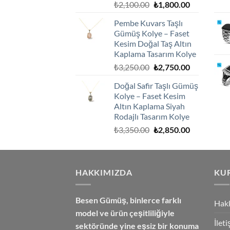
Orijinal
Şu
₺
2,100.00
₺
1,800.00
fiyat:
andaki
Pembe Kuvars Taşlı
₺2,100.00.
fiyat:
Gümüş Kolye – Faset
₺1,800.00.
Kesim Doğal Taş Altın
Kaplama Tasarım Kolye
Orijinal
Şu
₺
3,250.00
₺
2,750.00
fiyat:
andaki
Doğal Safir Taşlı Gümüş
₺3,250.00.
fiyat:
Kolye – Faset Kesim
₺2,750.00.
Altın Kaplama Siyah
Rodajlı Tasarım Kolye
Orijinal
Şu
₺
3,350.00
₺
2,850.00
fiyat:
andaki
₺3,350.00.
fiyat:
₺2,850.00.
HAKKIMIZDA
KU
Besen Gümüş,
binlerce farklı
Hak
model ve ürün çeşitliliğiyle
İlet
sektöründe yine eşsiz bir konuma