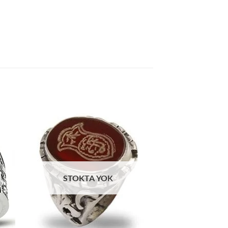
 to
Add to
list
wishlist
STOKTA YOK