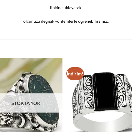
linkine tıklayarak
ölçünüzü değişik yöntemlerle öğrenebilirsiniz..
İndirim!
Add to
Add
wishlist
wish
STOKTA YOK