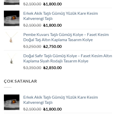
Orijinal
Şu
₺
2,100.00
₺
1,800.00
fiyat:
andaki
Erkek Akik Taşlı Gümüş Yüzük Kare Kesim
₺2,100.00.
fiyat:
Kahverengi Taşlı
₺1,800.00.
Orijinal
Şu
₺
2,100.00
₺
1,800.00
fiyat:
andaki
Pembe Kuvars Taşlı Gümüş Kolye – Faset Kesim
₺2,100.00.
fiyat:
Doğal Taş Altın Kaplama Tasarım Kolye
₺1,800.00.
Orijinal
Şu
₺
3,250.00
₺
2,750.00
fiyat:
andaki
Doğal Safir Taşlı Gümüş Kolye – Faset Kesim Altın
₺3,250.00.
fiyat:
Kaplama Siyah Rodajlı Tasarım Kolye
₺2,750.00.
Orijinal
Şu
₺
3,350.00
₺
2,850.00
fiyat:
andaki
₺3,350.00.
fiyat:
ÇOK SATANLAR
₺2,850.00.
Erkek Akik Taşlı Gümüş Yüzük Kare Kesim
Kahverengi Taşlı
Orijinal
Şu
₺
2,100.00
₺
1,800.00
fiyat:
andaki