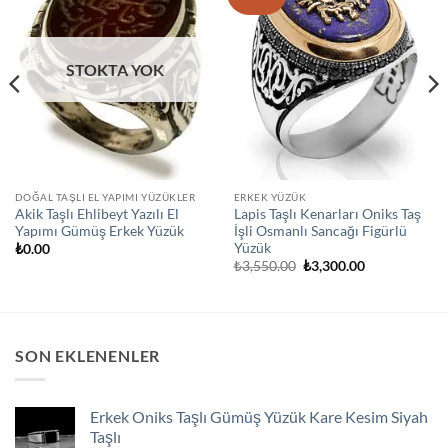
wishlist
wishlist
STOKTA YOK
DOĞAL TAŞLI EL YAPIMI YÜZÜKLER
ERKEK YÜZÜK
Akik Taşlı Ehlibeyt Yazılı El
Lapis Taşlı Kenarları Oniks Taş
Yapımı Gümüş Erkek Yüzük
İşli Osmanlı Sancağı Figürlü
Yüzük
₺
0.00
Orijinal
Şu
₺
3,550.00
₺
3,300.00
fiyat:
andaki
₺3,550.00.
fiyat:
₺3,300.00.
SON EKLENENLER
Erkek Oniks Taşlı Gümüş Yüzük Kare Kesim Siyah
Taşlı