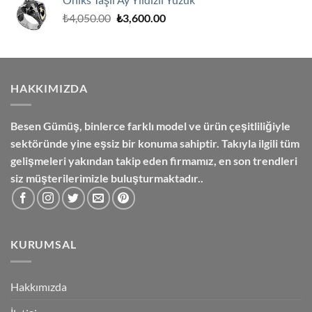
₺7,500.00.
Orijinal
Şu
₺
4,050.00
₺
3,600.00
fiyat:
andaki
₺4,050.00.
fiyat:
₺3,600.00.
HAKKIMIZDA
Besen Gümüş,
binlerce farklı model ve ürün çeşitliliğiyle
sektöründe yine eşsiz bir konuma sahiptir. Takıyla ilgili tüm
gelişmeleri yakından takip eden firmamız, en son trendleri
siz müşterilerimizle buluşturmaktadır..
KURUMSAL
Hakkımızda