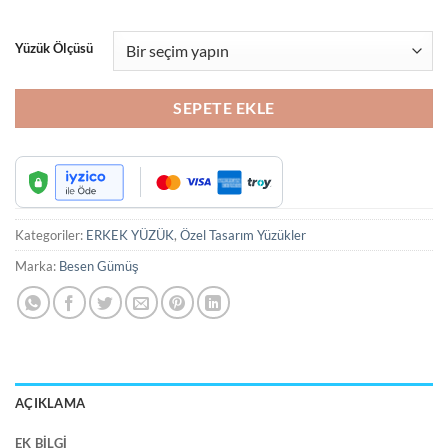
₺4,200.00.
Yüzük Ölçüsü
SEPETE EKLE
Kategoriler:
ERKEK YÜZÜK
,
Özel Tasarım Yüzükler
Marka:
Besen Gümüş
AÇIKLAMA
EK BILGI