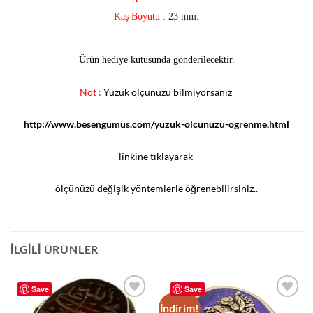
Kaş Boyutu :
23 mm.
Ürün hediye kutusunda gönderilecektir.
Not :
Yüzük ölçünüzü bilmiyorsanız
http://www.besengumus.com/yuzuk-olcunuzu-ogrenme.html
linkine tıklayarak
ölçünüzü değişik yöntemlerle öğrenebilirsiniz..
İLGILI ÜRÜNLER
Save
Save
İndirim!
Add to
Add to