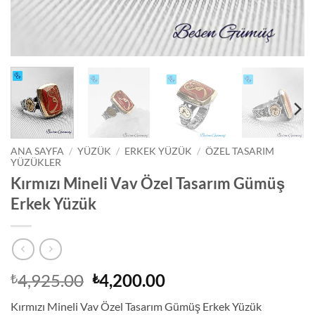
ANA SAYFA
/
YÜZÜK
/
ERKEK YÜZÜK
/
ÖZEL TASARIM
YÜZÜKLER
Kırmızı Mineli Vav Özel Tasarım Gümüş
Erkek Yüzük
Orijinal
Şu
4,925.00
4,200.00
₺
₺
fiyat:
andaki
Kırmızı Mineli Vav Özel Tasarım Gümüş Erkek Yüzük
₺4,925.00.
fiyat: