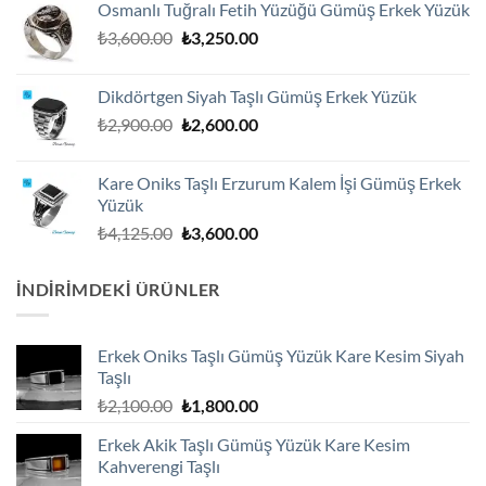
Osmanlı Tuğralı Fetih Yüzüğü Gümüş Erkek Yüzük
₺2,100.00.
fiyat:
Orijinal
Şu
₺
3,600.00
₺
3,250.00
₺1,800.00.
fiyat:
andaki
₺3,600.00.
fiyat:
Dikdörtgen Siyah Taşlı Gümüş Erkek Yüzük
₺3,250.00.
Orijinal
Şu
₺
2,900.00
₺
2,600.00
fiyat:
andaki
₺2,900.00.
fiyat:
Kare Oniks Taşlı Erzurum Kalem İşi Gümüş Erkek
₺2,600.00.
Yüzük
Orijinal
Şu
₺
4,125.00
₺
3,600.00
fiyat:
andaki
₺4,125.00.
fiyat:
İNDIRIMDEKI ÜRÜNLER
₺3,600.00.
Erkek Oniks Taşlı Gümüş Yüzük Kare Kesim Siyah
Taşlı
Orijinal
Şu
₺
2,100.00
₺
1,800.00
fiyat:
andaki
Erkek Akik Taşlı Gümüş Yüzük Kare Kesim
₺2,100.00.
fiyat:
Kahverengi Taşlı
₺1,800.00.