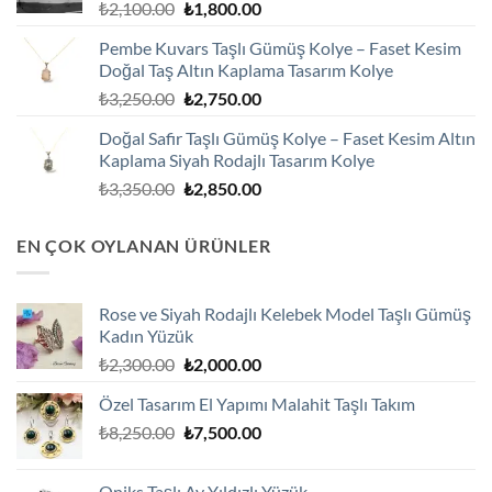
Orijinal
Şu
₺
2,100.00
₺
1,800.00
fiyat:
andaki
Pembe Kuvars Taşlı Gümüş Kolye – Faset Kesim
₺2,100.00.
fiyat:
Doğal Taş Altın Kaplama Tasarım Kolye
₺1,800.00.
Orijinal
Şu
₺
3,250.00
₺
2,750.00
fiyat:
andaki
Doğal Safir Taşlı Gümüş Kolye – Faset Kesim Altın
₺3,250.00.
fiyat:
Kaplama Siyah Rodajlı Tasarım Kolye
₺2,750.00.
Orijinal
Şu
₺
3,350.00
₺
2,850.00
fiyat:
andaki
₺3,350.00.
fiyat:
EN ÇOK OYLANAN ÜRÜNLER
₺2,850.00.
Rose ve Siyah Rodajlı Kelebek Model Taşlı Gümüş
Kadın Yüzük
Orijinal
Şu
₺
2,300.00
₺
2,000.00
fiyat:
andaki
Özel Tasarım El Yapımı Malahit Taşlı Takım
₺2,300.00.
fiyat:
Orijinal
Şu
₺
8,250.00
₺
7,500.00
₺2,000.00.
fiyat:
andaki
₺8,250.00.
fiyat:
Oniks Taşlı Ay Yıldızlı Yüzük