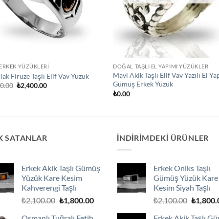
 ERKEK YÜZÜKLERI
DOĞAL TAŞLI EL YAPIMI YÜZÜKLER
Mavi Akik Taşlı Elif Vav Yazılı El Ya
lak Firuze Taşlı Elif Vav Yüzük
Gümüş Erkek Yüzük
Orijinal
Şu
00.00
₺
2,400.00
fiyat:
andaki
₺
0.00
₺2,700.00.
fiyat:
₺2,400.00.
K SATANLAR
İNDIRIMDEKI ÜRÜNLER
Erkek Akik Taşlı Gümüş
Erkek Oniks Taşlı
Yüzük Kare Kesim
Gümüş Yüzük Kare
Kahverengi Taşlı
Kesim Siyah Taşlı
Orijinal
Şu
Orijinal
₺
2,100.00
₺
1,800.00
₺
2,100.00
₺
1,800.
fiyat:
andaki
fiyat:
Osmanlı Tuğralı Fetih
Erkek Akik Taşlı G