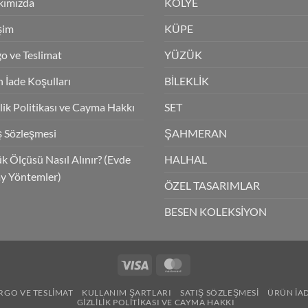
kımızda
KOLYE
işim
KÜPE
o ve Teslimat
YÜZÜK
 İade Koşulları
BİLEKLİK
ilik Politikası ve Cayma Hakkı
SET
ş Sözleşmesi
ŞAHMERAN
k Ölçüsü Nasıl Alınır? (Evde
HALHAL
y Yöntemler)
ÖZEL TASARIMLAR
BESEN KOLEKSİYON
Visa
MasterCard
RGO VE TESLIMAT
KULLANIM ŞARTLARI
SATIŞ SÖZLEŞMESI
ÜRÜN İA
GIZLILIK POLITIKASI VE CAYMA HAKKI