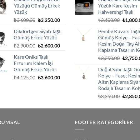
₺2,100.00.
fiyat:
₺2,100.0
Yüzüğü Gümüş Erkek
Yüzük Kare Kesim
₺1,800.00.
Yüzük
Kahverengi Taşlı
Orijinal
Şu
Orijinal
₺
3,600.00
₺
3,250.00
₺
2,100.00
₺
1,800.
fiyat:
andaki
fiyat:
Dikdörtgen Siyah Taşlı
Pembe Kuvars Taşlı
₺3,600.00.
fiyat:
₺2,100.0
Gümüş Erkek Yüzük
Gümüş Kolye – Fas
₺3,250.00.
Kesim Doğal Taş Al
Orijinal
Şu
₺
2,900.00
₺
2,600.00
Kaplama Tasarım K
fiyat:
andaki
Kare Oniks Taşlı
Orijinal
₺
3,250.00
₺
2,750.
₺2,900.00.
fiyat:
Erzurum Kalem İşi
fiyat:
₺2,600.00.
Gümüş Erkek Yüzük
Doğal Safir Taşlı 
₺3,250.0
Kolye – Faset Kesi
Orijinal
Şu
₺
4,125.00
₺
3,600.00
Altın Kaplama Siya
fiyat:
andaki
Rodajlı Tasarım Kol
₺4,125.00.
fiyat:
Orijinal
₺
3,350.00
₺
2,850.
₺3,600.00.
fiyat:
₺3,350.0
RUMSAL
FOOTER KATEGORILER