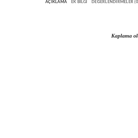
AÇIKLAMA
EK BILGI
DEĞERLENDIRMELER (0
Kaplama ola