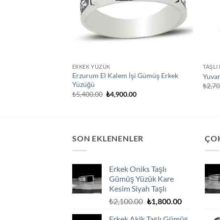
ERKEK YÜZÜK
TAŞLI
Erzurum El Kalem İşi Gümüş Erkek
Yuvar
Yüzüğü
₺
2,7
Orijinal
Şu
₺
5,400.00
₺
4,900.00
fiyat:
andaki
₺5,400.00.
fiyat:
₺4,900.00.
SON EKLENENLER
ÇO
Erkek Oniks Taşlı
Gümüş Yüzük Kare
Kesim Siyah Taşlı
Orijinal
Şu
₺
2,100.00
₺
1,800.00
fiyat:
andaki
Erkek Akik Taşlı Gümüş