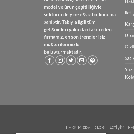
Hak
model ve ürün çeşitliliğiyle
İlet
sektöründe yine eşsiz bir konuma
sahiptir. Takıyla ilgili tüm
Karg
gelişmeleri yakından takip eden
Ürün
firmamız, en son trendleri siz
müşterilerimizle
Gizl
buluşturmaktadır..
Satı
Yüzü
Kola
HAKKIMIZDA
BLOG
İLETIŞIM
KA