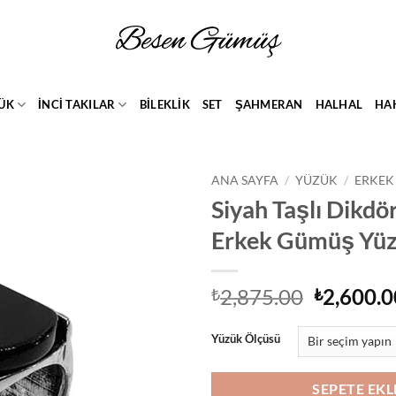
ÜK
İNCİ TAKILAR
BİLEKLİK
SET
ŞAHMERAN
HALHAL
HA
ANA SAYFA
/
YÜZÜK
/
ERKEK
Siyah Taşlı Dikdö
Add to
Erkek Gümüş Yü
wishlist
Orijinal
2,875.00
2,600.0
₺
₺
fiyat:
₺2,875.0
Yüzük Ölçüsü
SEPETE EKL