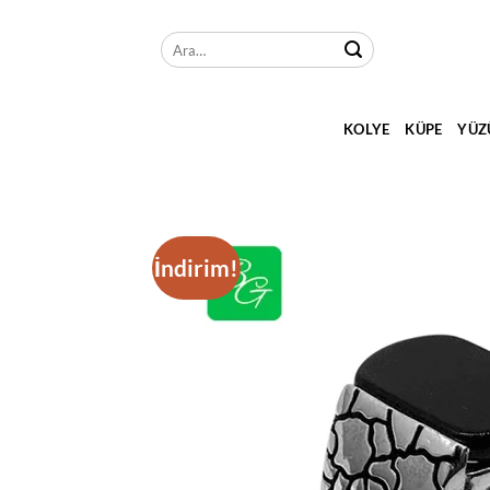
İçeriğe
atla
Ara:
KOLYE
KÜPE
YÜZ
İndirim!