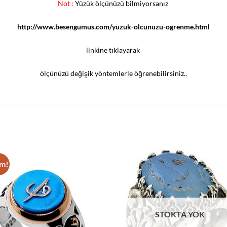
Not :
Yüzük ölçünüzü bilmiyorsanız
http://www.besengumus.com/yuzuk-olcunuzu-ogrenme.html
linkine tıklayarak
ölçünüzü değişik yöntemlerle öğrenebilirsiniz..
im!
Add to
Add
wishlist
wish
STOKTA YOK