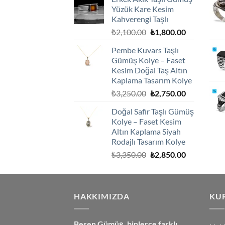
₺2,100.00.
fiyat:
Yüzük Kare Kesim
₺1,800.00.
Kahverengi Taşlı
Orijinal
Şu
₺
2,100.00
₺
1,800.00
fiyat:
andaki
Pembe Kuvars Taşlı
₺2,100.00.
fiyat:
Gümüş Kolye – Faset
₺1,800.00.
Kesim Doğal Taş Altın
Kaplama Tasarım Kolye
Orijinal
Şu
₺
3,250.00
₺
2,750.00
fiyat:
andaki
Doğal Safir Taşlı Gümüş
₺3,250.00.
fiyat:
Kolye – Faset Kesim
₺2,750.00.
Altın Kaplama Siyah
Rodajlı Tasarım Kolye
Orijinal
Şu
₺
3,350.00
₺
2,850.00
fiyat:
andaki
₺3,350.00.
fiyat:
₺2,850.00.
HAKKIMIZDA
KU
Besen Gümüş,
binlerce farklı