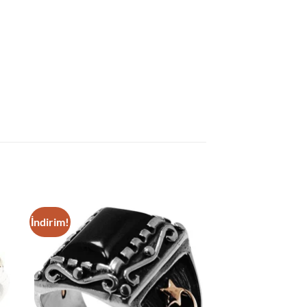
İndirim!
 to
Add to
list
wishlist