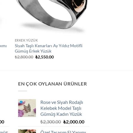
ERKEK YÜZÜK
pımı
Siyah Taşlı Kenarları Ay Yıldız Motifli
Gümüş Erkek Yüzük
Orijinal
Şu
₺
2,800.00
₺
2,550.00
fiyat:
andaki
₺2,800.00.
fiyat:
₺2,550.00.
EN ÇOK OYLANAN ÜRÜNLER
Rose ve Siyah Rodajlı
Kelebek Model Taşlı
Gümüş Kadın Yüzük
Şu
Orijinal
Şu
00
₺
2,300.00
₺
2,000.00
andaki
fiyat:
andaki
ümüş
Özel Tasarım El Yapımı