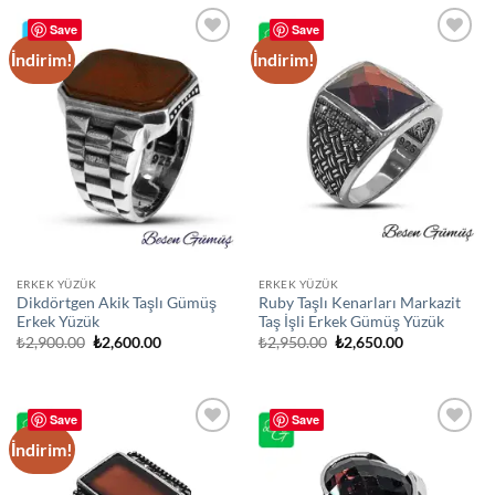
Save
Save
İndirim!
İndirim!
Add to
Add to
wishlist
wishlist
ERKEK YÜZÜK
ERKEK YÜZÜK
Dikdörtgen Akik Taşlı Gümüş
Ruby Taşlı Kenarları Markazit
Erkek Yüzük
Taş İşli Erkek Gümüş Yüzük
Orijinal
Şu
Orijinal
Şu
₺
2,900.00
₺
2,600.00
₺
2,950.00
₺
2,650.00
fiyat:
andaki
fiyat:
andaki
₺2,900.00.
fiyat:
₺2,950.00.
fiyat:
₺2,600.00.
₺2,650.00.
Save
Save
İndirim!
Add to
Add to
wishlist
wishlist