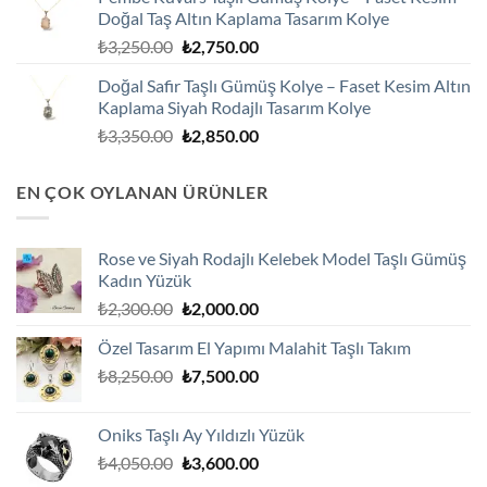
₺2,100.00.
fiyat:
Doğal Taş Altın Kaplama Tasarım Kolye
₺1,800.00.
Orijinal
Şu
₺
3,250.00
₺
2,750.00
fiyat:
andaki
Doğal Safir Taşlı Gümüş Kolye – Faset Kesim Altın
₺3,250.00.
fiyat:
Kaplama Siyah Rodajlı Tasarım Kolye
₺2,750.00.
Orijinal
Şu
₺
3,350.00
₺
2,850.00
fiyat:
andaki
₺3,350.00.
fiyat:
EN ÇOK OYLANAN ÜRÜNLER
₺2,850.00.
Rose ve Siyah Rodajlı Kelebek Model Taşlı Gümüş
Kadın Yüzük
Orijinal
Şu
₺
2,300.00
₺
2,000.00
fiyat:
andaki
Özel Tasarım El Yapımı Malahit Taşlı Takım
₺2,300.00.
fiyat:
Orijinal
Şu
₺
8,250.00
₺
7,500.00
₺2,000.00.
fiyat:
andaki
₺8,250.00.
fiyat:
Oniks Taşlı Ay Yıldızlı Yüzük
₺7,500.00.
Orijinal
Şu
₺
4,050.00
₺
3,600.00
fiyat:
andaki