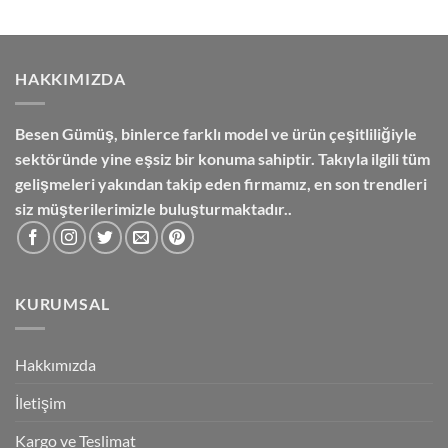
₺4,050.00.
fiyat:
₺3,600.00.
HAKKIMIZDA
Besen Gümüş,
binlerce farklı model ve ürün çeşitliliğiyle
sektöründe yine eşsiz bir konuma sahiptir. Takıyla ilgili tüm
gelişmeleri yakından takip eden firmamız, en son trendleri
siz müşterilerimizle buluşturmaktadır..
KURUMSAL
Hakkımızda
İletişim
Kargo ve Teslimat