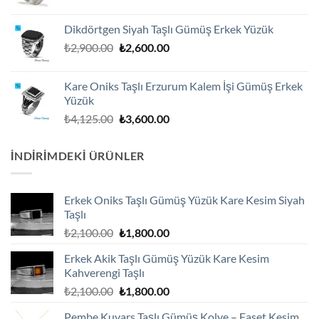
fiyat:
andaki
₺3,600.00.
fiyat:
Dikdörtgen Siyah Taşlı Gümüş Erkek Yüzük
₺3,250.00.
Orijinal
Şu
₺
2,900.00
₺
2,600.00
fiyat:
andaki
₺2,900.00.
fiyat:
Kare Oniks Taşlı Erzurum Kalem İşi Gümüş Erkek
₺2,600.00.
Yüzük
Orijinal
Şu
₺
4,125.00
₺
3,600.00
fiyat:
andaki
₺4,125.00.
fiyat:
İNDIRIMDEKI ÜRÜNLER
₺3,600.00.
Erkek Oniks Taşlı Gümüş Yüzük Kare Kesim Siyah
Taşlı
Orijinal
Şu
₺
2,100.00
₺
1,800.00
fiyat:
andaki
Erkek Akik Taşlı Gümüş Yüzük Kare Kesim
₺2,100.00.
fiyat:
Kahverengi Taşlı
₺1,800.00.
Orijinal
Şu
₺
2,100.00
₺
1,800.00
fiyat:
andaki
Pembe Kuvars Taşlı Gümüş Kolye – Faset Kesim