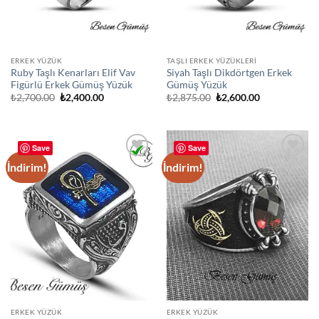
ERKEK YÜZÜK
TAŞLI ERKEK YÜZÜKLERI
Ruby Taşlı Kenarları Elif Vav
Siyah Taşlı Dikdörtgen Erkek
Figürlü Erkek Gümüş Yüzük
Gümüş Yüzük
Orijinal
Şu
Orijinal
Şu
₺
2,700.00
₺
2,400.00
₺
2,875.00
₺
2,600.00
fiyat:
andaki
fiyat:
andaki
₺2,700.00.
fiyat:
₺2,875.00.
fiyat:
₺2,400.00.
₺2,600.00.
Save
Save
İndirim!
İndirim!
Add to
Add to
wishlist
wishlist
ERKEK YÜZÜK
ERKEK YÜZÜK