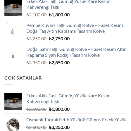
Erkek Akik Taşlı Gümüş Yüzük Kare Kesim
₺2,100.00.
fiyat:
Kahverengi Taşlı
₺1,800.00.
Orijinal
Şu
₺
2,100.00
₺
1,800.00
fiyat:
andaki
Pembe Kuvars Taşlı Gümüş Kolye – Faset Kesim
₺2,100.00.
fiyat:
Doğal Taş Altın Kaplama Tasarım Kolye
₺1,800.00.
Orijinal
Şu
₺
3,250.00
₺
2,750.00
fiyat:
andaki
Doğal Safir Taşlı Gümüş Kolye – Faset Kesim Altın
₺3,250.00.
fiyat:
Kaplama Siyah Rodajlı Tasarım Kolye
₺2,750.00.
Orijinal
Şu
₺
3,350.00
₺
2,850.00
fiyat:
andaki
₺3,350.00.
fiyat:
ÇOK SATANLAR
₺2,850.00.
Erkek Akik Taşlı Gümüş Yüzük Kare Kesim
Kahverengi Taşlı
Orijinal
Şu
₺
2,100.00
₺
1,800.00
fiyat:
andaki
Osmanlı Tuğralı Fetih Yüzüğü Gümüş Erkek Yüzük
₺2,100.00.
fiyat:
Orijinal
Şu
₺
3,600.00
₺
3,250.00
₺1,800.00.