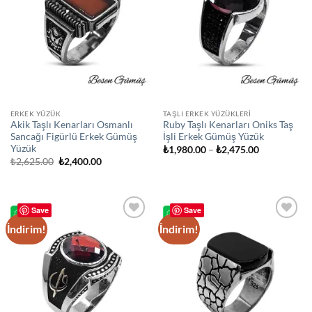
ERKEK YÜZÜK
TAŞLI ERKEK YÜZÜKLERI
Akik Taşlı Kenarları Osmanlı
Ruby Taşlı Kenarları Oniks Taş
Sancağı Figürlü Erkek Gümüş
İşli Erkek Gümüş Yüzük
Yüzük
Fiyat
₺
1,980.00
–
₺
2,475.00
aralığı:
Orijinal
Şu
₺
2,625.00
₺
2,400.00
₺1,980.00
fiyat:
andaki
-
₺2,625.00.
fiyat:
₺2,475.00
₺2,400.00.
Save
Save
İndirim!
İndirim!
Add to
Add to
wishlist
wishlist