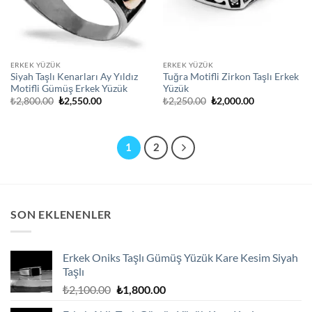
ERKEK YÜZÜK
ERKEK YÜZÜK
Siyah Taşlı Kenarları Ay Yıldız
Tuğra Motifli Zirkon Taşlı Erkek
Motifli Gümüş Erkek Yüzük
Yüzük
Orijinal
Şu
Orijinal
Şu
₺
2,800.00
₺
2,550.00
₺
2,250.00
₺
2,000.00
fiyat:
andaki
fiyat:
andaki
₺2,800.00.
fiyat:
₺2,250.00.
fiyat:
₺2,550.00.
₺2,000.00.
1
2
SON EKLENENLER
Erkek Oniks Taşlı Gümüş Yüzük Kare Kesim Siyah
Taşlı
Orijinal
Şu
₺
2,100.00
₺
1,800.00
fiyat:
andaki