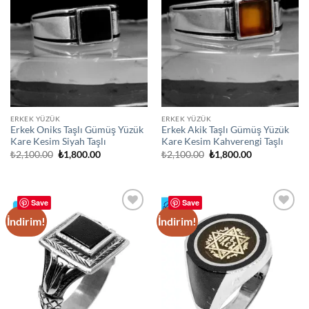
ERKEK YÜZÜK
ERKEK YÜZÜK
Erkek Oniks Taşlı Gümüş Yüzük
Erkek Akik Taşlı Gümüş Yüzük
Kare Kesim Siyah Taşlı
Kare Kesim Kahverengi Taşlı
Orijinal
Şu
Orijinal
Şu
₺
2,100.00
₺
1,800.00
₺
2,100.00
₺
1,800.00
fiyat:
andaki
fiyat:
andaki
₺2,100.00.
fiyat:
₺2,100.00.
fiyat:
₺1,800.00.
₺1,800.00.
Save
Save
İndirim!
İndirim!
Add to
Add to
wishlist
wishlist