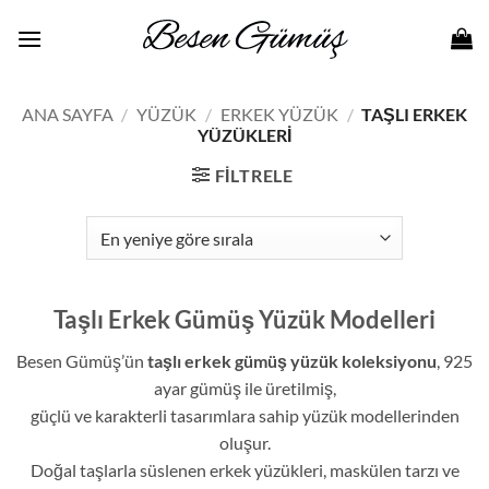
İçeriğe
atla
ANA SAYFA
/
YÜZÜK
/
ERKEK YÜZÜK
/
TAŞLI ERKEK
YÜZÜKLERI
FILTRELE
Taşlı Erkek Gümüş Yüzük Modelleri
Besen Gümüş’ün
taşlı erkek gümüş yüzük koleksiyonu
, 925
ayar gümüş ile üretilmiş,
güçlü ve karakterli tasarımlara sahip yüzük modellerinden
oluşur.
Doğal taşlarla süslenen erkek yüzükleri, maskülen tarzı ve