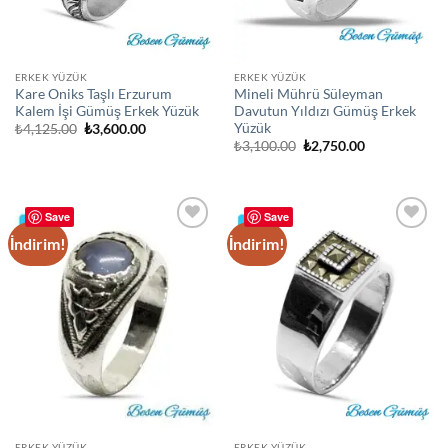
ERKEK YÜZÜK
ERKEK YÜZÜK
Kare Oniks Taşlı Erzurum
Mineli Mührü Süleyman
Kalem İşi Gümüş Erkek Yüzük
Davutun Yıldızı Gümüş Erkek
Yüzük
Orijinal
Şu
₺
4,125.00
₺
3,600.00
fiyat:
andaki
Orijinal
Şu
₺
3,100.00
₺
2,750.00
₺4,125.00.
fiyat:
fiyat:
andaki
₺3,600.00.
₺3,100.00.
fiyat:
₺2,750.00.
Save
Save
İndirim!
İndirim!
Add to
Add to
wishlist
wishlist
ERKEK YÜZÜK
ERKEK YÜZÜK