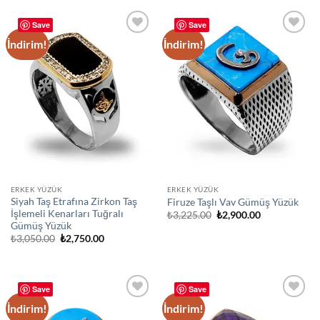
₺3,800.00.
₺3,300.00.
Save
Save
İndirim!
İndirim!
Add to
Add to
wishlist
wishlist
ERKEK YÜZÜK
ERKEK YÜZÜK
Siyah Taş Etrafına Zirkon Taş
Firuze Taşlı Vav Gümüş Yüzük
İşlemeli Kenarları Tuğralı
Orijinal
Şu
₺
3,225.00
₺
2,900.00
fiyat:
andaki
Gümüş Yüzük
₺3,225.00.
fiyat:
Orijinal
Şu
₺
3,050.00
₺
2,750.00
₺2,900.00.
fiyat:
andaki
₺3,050.00.
fiyat:
₺2,750.00.
Save
Save
İndirim!
İndirim!
Add to
Add to
wishlist
wishlist