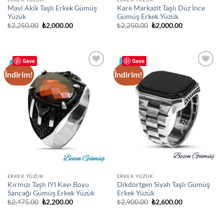
Mavi Akik Taşlı Erkek Gümüş
Kare Markazit Taşlı Düz İnce
Yüzük
Gümüş Erkek Yüzük
Orijinal
Şu
Orijinal
Şu
₺
2,250.00
₺
2,000.00
₺
2,250.00
₺
2,000.00
fiyat:
andaki
fiyat:
andaki
₺2,250.00.
fiyat:
₺2,250.00.
fiyat:
₺2,000.00.
₺2,000.00.
Save
Save
İndirim!
İndirim!
Add to
Add to
wishlist
wishlist
ERKEK YÜZÜK
ERKEK YÜZÜK
Kırmızı Taşlı IYI Kayı Boyu
Dikdörtgen Siyah Taşlı Gümüş
Sancağı Gümüş Erkek Yüzük
Erkek Yüzük
Orijinal
Şu
Orijinal
Şu
₺
2,475.00
₺
2,200.00
₺
2,900.00
₺
2,600.00
fiyat:
andaki
fiyat:
andaki
₺2,475.00.
fiyat:
₺2,900.00.
fiyat:
₺2,200.00.
₺2,600.00.