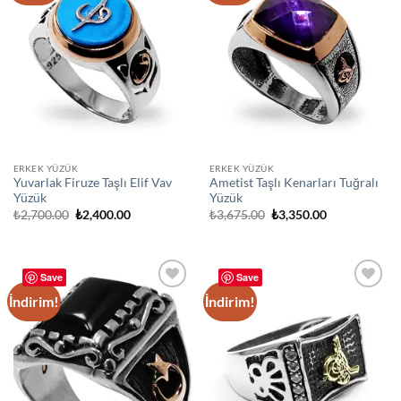
ERKEK YÜZÜK
ERKEK YÜZÜK
Yuvarlak Firuze Taşlı Elif Vav
Ametist Taşlı Kenarları Tuğralı
Yüzük
Yüzük
Orijinal
Şu
Orijinal
Şu
₺
2,700.00
₺
2,400.00
₺
3,675.00
₺
3,350.00
fiyat:
andaki
fiyat:
andaki
₺2,700.00.
fiyat:
₺3,675.00.
fiyat:
₺2,400.00.
₺3,350.00.
Save
Save
İndirim!
İndirim!
Add to
Add to
wishlist
wishlist