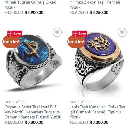
Mineli Tuğralı Gümüş Erkek
Kırmızı Zirkon Taşlı Pençeli
Yüzük
Yüzük
Orijinal
Şu
Orijinal
Şu
₺
4,300.00
₺
3,900.00
₺
3,675.00
₺
3,250.00
fiyat:
andaki
fiyat:
andaki
₺4,300.00.
fiyat:
₺3,675.00.
fiyat:
₺3,900.00.
₺3,250.00.
Save
Save
İndirim!
İndirim!
Add to
Add to
wishlist
wishlist
ERKEK YÜZÜK
ERKEK YÜZÜK
Okyanus Sedef Taş Üzeri Elif
Lapis Taşlı Kenarları Oniks Taş
Vav Motifli Kenarları Tuğra ve
İşli Osmanlı Sancağı Figürlü
Osmanlı Sancağı Figürlü Yüzük
Yüzük
Orijinal
Şu
Orijinal
Şu
₺
4,200.00
₺
3,800.00
₺
3,550.00
₺
3,300.00
fiyat:
andaki
fiyat:
andaki
₺4,200.00.
fiyat:
₺3,550.00.
fiyat: