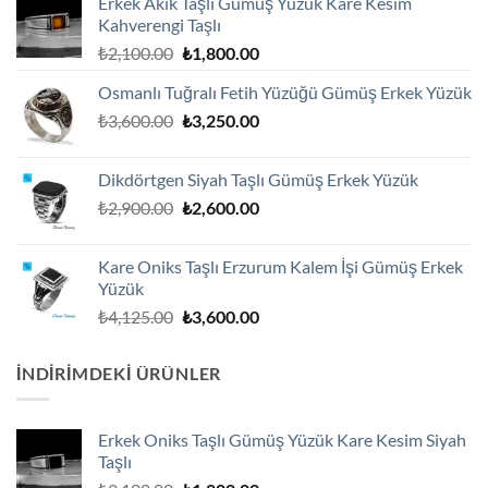
Erkek Akik Taşlı Gümüş Yüzük Kare Kesim
Kahverengi Taşlı
Orijinal
Şu
₺
2,100.00
₺
1,800.00
fiyat:
andaki
Osmanlı Tuğralı Fetih Yüzüğü Gümüş Erkek Yüzük
₺2,100.00.
fiyat:
Orijinal
Şu
₺
3,600.00
₺
3,250.00
₺1,800.00.
fiyat:
andaki
₺3,600.00.
fiyat:
Dikdörtgen Siyah Taşlı Gümüş Erkek Yüzük
₺3,250.00.
Orijinal
Şu
₺
2,900.00
₺
2,600.00
fiyat:
andaki
₺2,900.00.
fiyat:
Kare Oniks Taşlı Erzurum Kalem İşi Gümüş Erkek
₺2,600.00.
Yüzük
Orijinal
Şu
₺
4,125.00
₺
3,600.00
fiyat:
andaki
₺4,125.00.
fiyat:
İNDIRIMDEKI ÜRÜNLER
₺3,600.00.
Erkek Oniks Taşlı Gümüş Yüzük Kare Kesim Siyah
Taşlı