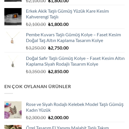
Orijinal
Şu
₺
2,100.00
₺
1,800.00
fiyat:
andaki
Erkek Akik Taşlı Gümüş Yüzük Kare Kesim
₺2,100.00.
fiyat:
Kahverengi Taşlı
₺1,800.00.
Orijinal
Şu
₺
2,100.00
₺
1,800.00
fiyat:
andaki
Pembe Kuvars Taşlı Gümüş Kolye – Faset Kesim
₺2,100.00.
fiyat:
Doğal Taş Altın Kaplama Tasarım Kolye
₺1,800.00.
Orijinal
Şu
₺
3,250.00
₺
2,750.00
fiyat:
andaki
Doğal Safir Taşlı Gümüş Kolye – Faset Kesim Altın
₺3,250.00.
fiyat:
Kaplama Siyah Rodajlı Tasarım Kolye
₺2,750.00.
Orijinal
Şu
₺
3,350.00
₺
2,850.00
fiyat:
andaki
₺3,350.00.
fiyat:
EN ÇOK OYLANAN ÜRÜNLER
₺2,850.00.
Rose ve Siyah Rodajlı Kelebek Model Taşlı Gümüş
Kadın Yüzük
Orijinal
Şu
₺
2,300.00
₺
2,000.00
fiyat:
andaki
Özel Tasarım El Yapımı Malahit Taşlı Takım