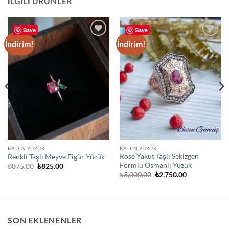
İLGILI ÜRÜNLER
Save
Save
İndirim!
İndirim!
Add to
Add to
wishlist
wishlist
KADIN YÜZÜK
KADIN YÜZÜK
Rose Yakut Taşlı Sekizgen
Renkli Taşlı Meyve Figür Yüzük
Formlu Osmanlı Yüzük
Orijinal
Şu
₺
875.00
₺
825.00
fiyat:
andaki
Orijinal
Şu
₺
3,000.00
₺
2,750.00
₺875.00.
fiyat:
fiyat:
andaki
₺825.00.
₺3,000.00.
fiyat:
₺2,750.00.
SON EKLENENLER