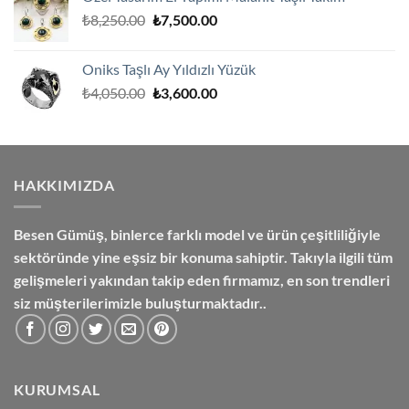
₺2,300.00.
fiyat:
Orijinal
Şu
₺
8,250.00
₺
7,500.00
₺2,000.00.
fiyat:
andaki
₺8,250.00.
fiyat:
Oniks Taşlı Ay Yıldızlı Yüzük
₺7,500.00.
Orijinal
Şu
₺
4,050.00
₺
3,600.00
fiyat:
andaki
₺4,050.00.
fiyat:
₺3,600.00.
HAKKIMIZDA
Besen Gümüş,
binlerce farklı model ve ürün çeşitliliğiyle
sektöründe yine eşsiz bir konuma sahiptir. Takıyla ilgili tüm
gelişmeleri yakından takip eden firmamız, en son trendleri
siz müşterilerimizle buluşturmaktadır..
KURUMSAL