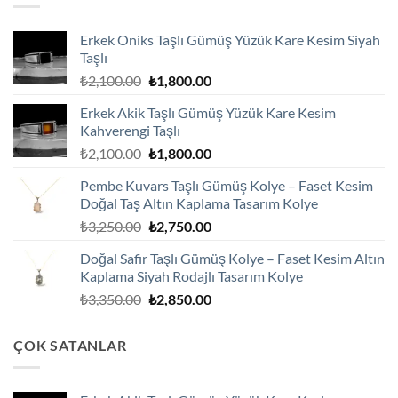
Erkek Oniks Taşlı Gümüş Yüzük Kare Kesim Siyah
Taşlı
Orijinal
Şu
₺
2,100.00
₺
1,800.00
fiyat:
andaki
Erkek Akik Taşlı Gümüş Yüzük Kare Kesim
₺2,100.00.
fiyat:
Kahverengi Taşlı
₺1,800.00.
Orijinal
Şu
₺
2,100.00
₺
1,800.00
fiyat:
andaki
Pembe Kuvars Taşlı Gümüş Kolye – Faset Kesim
₺2,100.00.
fiyat:
Doğal Taş Altın Kaplama Tasarım Kolye
₺1,800.00.
Orijinal
Şu
₺
3,250.00
₺
2,750.00
fiyat:
andaki
Doğal Safir Taşlı Gümüş Kolye – Faset Kesim Altın
₺3,250.00.
fiyat:
Kaplama Siyah Rodajlı Tasarım Kolye
₺2,750.00.
Orijinal
Şu
₺
3,350.00
₺
2,850.00
fiyat:
andaki
₺3,350.00.
fiyat:
ÇOK SATANLAR
₺2,850.00.